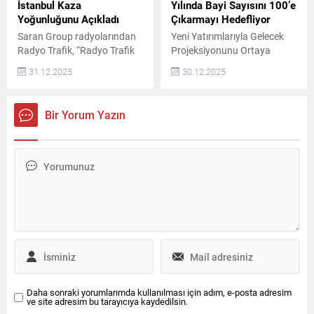
deneyimli şoförler eşliğinde
pandemiden çıkışla birlikte
İstanbul Kaza
Yılında Bayi Sayısını 100’e
özel sürüş hizmeti...
ertelenmiş talebin hızla
Yoğunluğunu Açıkladı
Çıkarmayı Hedefliyor
devreye...
Saran Group radyolarından
Yeni Yatırımlarıyla Gelecek
Radyo Trafik, “Radyo Trafik
Projeksiyonunu Ortaya
Yolda” navigasyon
Koyuyor
31.12.2025
30.12.2025
uygulamasından alınan
veriler doğrultusunda, 2025
yılında İstanbul’a ait kaza ve
Bir Yorum Yazın
arızalı araç istatistiklerini
açıkladı. Buna göre,
İstanbul’da 2025 yılında ana
yollarda ve trafiği etkileyen
kazaların en yoğun olduğu
nokta D-100 Haramidere
kesimi oldu. Radyo Trafik
Yolda navigasyon
uygulamasından elde edilen
verilere...
Daha sonraki yorumlarımda kullanılması için adım, e-posta adresim
ve site adresim bu tarayıcıya kaydedilsin.