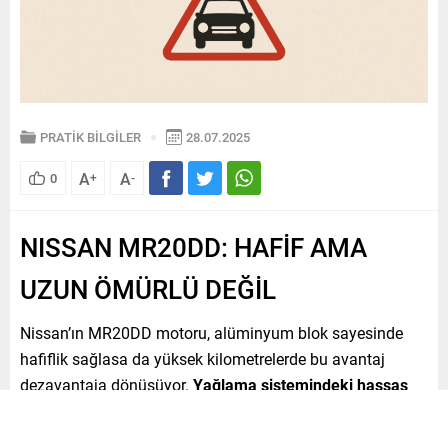
PRATİK BİLGİLER
28.07.2025
A
A
0
+
-
NISSAN MR20DD: HAFİF AMA
UZUN ÖMÜRLÜ DEĞİL
Nissan’ın MR20DD motoru, alüminyum blok sayesinde
hafiflik sağlasa da yüksek kilometrelerde bu avantaj
dezavantaja dönüşüyor.
Yağlama sistemindeki hassas
yapı, düzenli bakıma rağmen zamanla ciddi revizyon
ihtiyacı doğurabiliyor.
Bu da araç sahibine motor değişimi