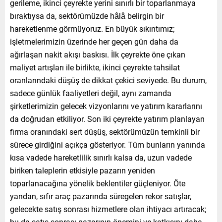
gerileme, ikinci çeyrekte yerini sınırlı bir toparlanmaya
bıraktıysa da, sektörümüzde hâlâ belirgin bir
hareketlenme görmüyoruz. En büyük sıkıntımız;
işletmelerimizin üzerinde her geçen gün daha da
ağırlaşan nakit akışı baskısı. İlk çeyrekte öne çıkan
maliyet artışları ile birlikte, ikinci çeyrekte tahsilat
oranlarındaki düşüş de dikkat çekici seviyede. Bu durum,
sadece günlük faaliyetleri değil, aynı zamanda
şirketlerimizin gelecek vizyonlarını ve yatırım kararlarını
da doğrudan etkiliyor. Son iki çeyrekte yatırım planlayan
firma oranındaki sert düşüş, sektörümüzün temkinli bir
sürece girdiğini açıkça gösteriyor. Tüm bunların yanında
kısa vadede hareketlilik sınırlı kalsa da, uzun vadede
biriken taleplerin etkisiyle pazarın yeniden
toparlanacağına yönelik beklentiler güçleniyor. Öte
yandan, sıfır araç pazarında süregelen rekor satışlar,
gelecekte satış sonrası hizmetlere olan ihtiyacı artıracak;
bu da satış sonrası pazarının önemini ve katkısını daha