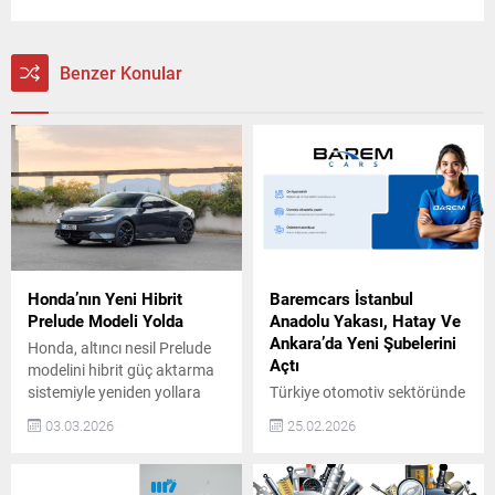
Benzer Konular
Honda’nın Yeni Hibrit
Baremcars İstanbul
Prelude Modeli Yolda
Anadolu Yakası, Hatay Ve
Ankara’da Yeni Şubelerini
Honda, altıncı nesil Prelude
Açtı
modelini hibrit güç aktarma
sistemiyle yeniden yollara
Türkiye otomotiv sektöründe
çıkarıyor. Yeni Prelude,
güven, şeffaflık ve
03.03.2026
25.02.2026
tasarım, sürüş keyfi ve hibrit
sürdürülebilir hizmet
teknolojisini bir araya
anlayışıyla konumlanan
getirerek markanın sportif
BaremCars, büyüme