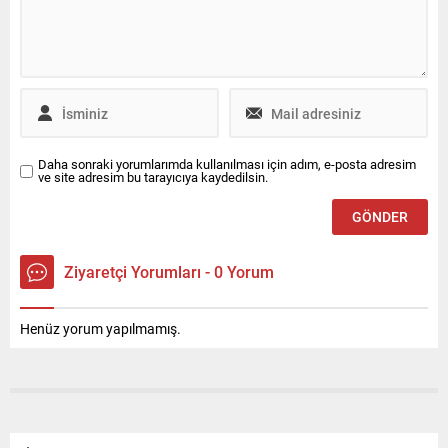
hizmeti ile iletişim desteğini
dönüştürüyor. Bosch,
Canyaş İletişim’den alacak.
ABD’nin Las Vegas kentinde
düzenlenen CES® 2026’da
yapay...
Daha sonraki yorumlarımda kullanılması için adım, e-posta adresim
ve site adresim bu tarayıcıya kaydedilsin.
Ziyaretçi Yorumları - 0 Yorum
Henüz yorum yapılmamış.