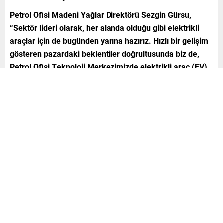
Petrol Ofisi Madeni Yağlar Direktörü Sezgin Gürsu,
“Sektör lideri olarak, her alanda olduğu gibi elektrikli
araçlar için de bugünden yarına hazırız. Hızlı bir gelişim
gösteren pazardaki beklentiler doğrultusunda biz de,
Petrol Ofisi Teknoloji Merkezimizde elektrikli araç (EV)
serisi ürünlerimizi geliştirip, satışa hazır hale getirdik.
Petrol Ofisi Teknoloji Merkezimiz POTEM’de geliştirilen
ve elektrikli araçların özel ihtiyaçlarını en ideal şekilde
karşılayan bu ürünleri, Derince’deki fabrikamızda
üreteceğiz. Bu gelişimin, pazarın ihtiyaç duyduğu
elektrikli araç ürünlerinin ithal edilmesi yerine yerli
üretimle karşılanmasına olumlu katkısı olacağına
inanıyoruz” dedi.
Türkiye akaryakıt ve madeni yağlar sektörünün geleneksel
lideri Petrol Ofisi, her alanda yenilikleri ve ilkleri ile sektöre
öncülük etmeye devam ediyor. 2021 yılında satış rakamını