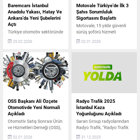
Baremcars İstanbul
Motovale Türkiye’de İlk 3
Anadolu Yakası, Hatay Ve
Şahıs Sorumluluk
Ankara’da Yeni Şubelerini
Sigortasını Başlattı
Açtı
Motovale, 15 yıldır güvenli
Türkiye otomotiv sektöründe
sürüş şoförü hizmeti
güven, şeffaflık ve
sunuyor ve Türkiye’de tam
25.02.2026
02.01.2026
sürdürülebilir hizmet
kapsamlı 3. Şahıs
anlayışıyla konumlanan
Sorumluluk Sigortalı hizmet
BaremCars, büyüme
sağlayan ilk ve tek şirket
yolculuğunda önemli bir
olarak sektöre öncülük
adım daha attı. Şirket, artan
ediyor. 2009 yılında araç
müşteri talebi ve
sahiplerine güvenli ve
operasyonel kapasite
konforlu ulaşım alternatifi
doğrultusunda İstanbul
sunmak amacıyla kurulan
Anadolu Yakası, Hatay ve
Motovale, farklı sebeplerle
Ankara’da yeni şubelerini
araç kullanamayan kişilere
OSS Başkanı Ali Özçete
Radyo Trafik 2025
hizmete açtığını duyurdu.
deneyimli şoförler eşliğinde
Otomotivde Yeni Normali
İstanbul Kaza
Son yıllarda otomotiv
özel sürüş hizmeti...
Açıkladı
Yoğunluğunu Açıkladı
sektöründe tüketicilerin en
Otomotiv Satış Sonrası Ürün
Saran Group radyolarından
çok önem verdiği konuların
ve Hizmetleri Derneği (OSS),
Radyo Trafik, “Radyo Trafik
başında güvenilirlik geliyor....
üyeleri ve sektör
Yolda” navigasyon
02.01.2026
31.12.2025
temsilcilerinin katılımıyla
uygulamasından alınan