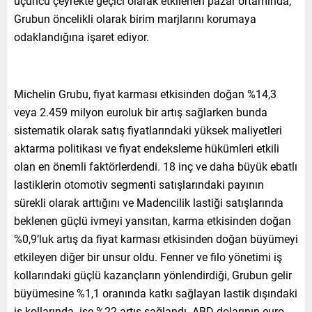
üçüncü çeyrekte geçici olarak etkilenen pazar ortamında,
Grubun öncelikli olarak birim marjlarını korumaya
odaklandığına işaret ediyor.
Michelin Grubu, fiyat karması etkisinden doğan %14,3
veya 2.459 milyon euroluk bir artış sağlarken bunda
sistematik olarak satış fiyatlarındaki yüksek maliyetleri
aktarma politikası ve fiyat endeksleme hükümleri etkili
olan en önemli faktörlerdendi. 18 inç ve daha büyük ebatlı
lastiklerin otomotiv segmenti satışlarındaki payının
sürekli olarak arttığını ve Madencilik lastiği satışlarında
beklenen güçlü ivmeyi yansıtan, karma etkisinden doğan
%0,9’luk artış da fiyat karması etkisinden doğan büyümeyi
etkileyen diğer bir unsur oldu. Fenner ve filo yönetimi iş
kollarındaki güçlü kazançların yönlendirdiği, Grubun gelir
büyümesine %1,1 oranında katkı sağlayan lastik dışındaki
iş kollarında ise %22 artış sağlandı. ABD dolarının euro