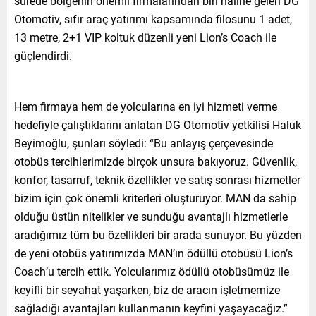
sürede bölgenin önemli firmalarından biri haline gelen DG
Otomotiv, sıfır araç yatırımı kapsamında filosunu 1 adet,
13 metre, 2+1 VIP koltuk düzenli yeni Lion’s Coach ile
güçlendirdi.
Hem firmaya hem de yolcularına en iyi hizmeti verme
hedefiyle çalıştıklarını anlatan DG Otomotiv yetkilisi Haluk
Beyimoğlu, şunları söyledi: “Bu anlayış çerçevesinde
otobüs tercihlerimizde birçok unsura bakıyoruz. Güvenlik,
konfor, tasarruf, teknik özellikler ve satış sonrası hizmetler
bizim için çok önemli kriterleri oluşturuyor. MAN da sahip
olduğu üstün nitelikler ve sunduğu avantajlı hizmetlerle
aradığımız tüm bu özellikleri bir arada sunuyor. Bu yüzden
de yeni otobüs yatırımızda MAN’ın ödüllü otobüsü Lion’s
Coach’u tercih ettik. Yolcularımız ödüllü otobüsümüz ile
keyifli bir seyahat yaşarken, biz de aracın işletmemize
sağladığı avantajları kullanmanın keyfini yaşayacağız.”