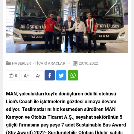
HABERLER
-
TİCARİ ARAÇLAR
20.10.2022
A
A
0
+
-
MAN, yolculukları keyfe dönüştüren ödüllü otobüsü
Lion’s Coach ile işletmelerin gözdesi olmaya devam
ediyor. Teslimatlarını hız kesmeden sürdüren MAN
Kamyon ve Otobüs Ticaret A.Ş., seyahat sektörünün 5
güçlü firmasına peş peşe 7 adet Sustainable Bus Award
(Sby Award) 2022- Sürdürülebilir Otobüs Ödülü’ sahibi