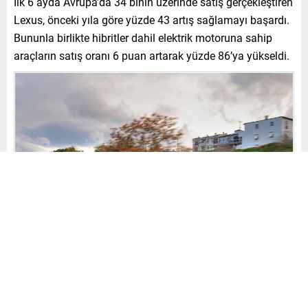
İlk 6 ayda Avrupa’da 34 binin üzerinde satış gerçekleştiren
Lexus, önceki yıla göre yüzde 43 artış sağlamayı başardı.
Bununla birlikte hibritler dahil elektrik motoruna sahip
araçların satış oranı 6 puan artarak yüzde 86’ya yükseldi.
SUV ürün gamı büyük beğeni topluyor
Lexus’un RX, NX, UX, GX ve LX gibi modellerden oluşan