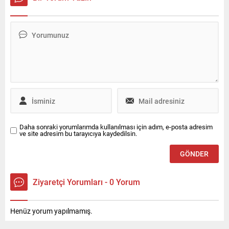
edilen ve 35 ilde 100’den
haline geliyor. Bu alanda
fazla ofisi bulunan
öncü olan Bosch, yapay
Enterprise Türkiye, Ocak
zekayı araca entegre ederek
2026 itibarıyla kurumsal ve
kokpiti akıllı ve proaktif bir
ürün odaklı halkla ilişkiler
yol arkadaşına
hizmeti ile iletişim desteğini
dönüştürüyor. Bosch,
Canyaş İletişim’den alacak.
ABD’nin Las Vegas kentinde
düzenlenen CES® 2026’da
yapay...
Daha sonraki yorumlarımda kullanılması için adım, e-posta adresim
ve site adresim bu tarayıcıya kaydedilsin.
Ziyaretçi Yorumları - 0 Yorum
Henüz yorum yapılmamış.