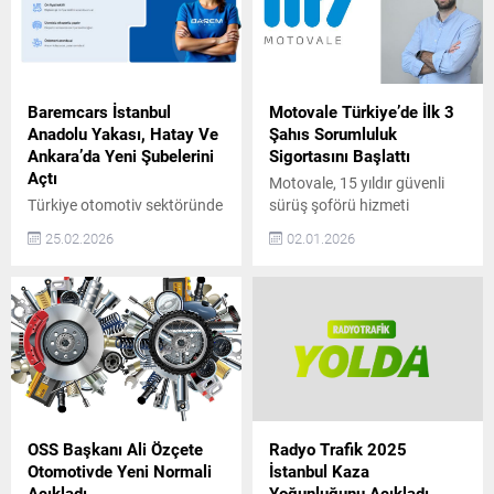
Baremcars İstanbul
Motovale Türkiye’de İlk 3
Anadolu Yakası, Hatay Ve
Şahıs Sorumluluk
Ankara’da Yeni Şubelerini
Sigortasını Başlattı
Açtı
Motovale, 15 yıldır güvenli
Türkiye otomotiv sektöründe
sürüş şoförü hizmeti
güven, şeffaflık ve
sunuyor ve Türkiye’de tam
25.02.2026
02.01.2026
sürdürülebilir hizmet
kapsamlı 3. Şahıs
anlayışıyla konumlanan
Sorumluluk Sigortalı hizmet
BaremCars, büyüme
sağlayan ilk ve tek şirket
yolculuğunda önemli bir
olarak sektöre öncülük
adım daha attı. Şirket, artan
ediyor. 2009 yılında araç
müşteri talebi ve
sahiplerine güvenli ve
operasyonel kapasite
konforlu ulaşım alternatifi
doğrultusunda İstanbul
sunmak amacıyla kurulan
Anadolu Yakası, Hatay ve
Motovale, farklı sebeplerle
Ankara’da yeni şubelerini
araç kullanamayan kişilere
OSS Başkanı Ali Özçete
Radyo Trafik 2025
hizmete açtığını duyurdu.
deneyimli şoförler eşliğinde
Otomotivde Yeni Normali
İstanbul Kaza
Son yıllarda otomotiv
özel sürüş hizmeti...
Açıkladı
Yoğunluğunu Açıkladı