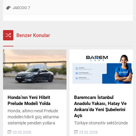
JAECOO 7
Benzer Konular
Honda’nın Yeni Hibrit
Baremcars İstanbul
Prelude Modeli Yolda
Anadolu Yakası, Hatay Ve
Ankara’da Yeni Şubelerini
Honda, altıncı nesil Prelude
Açtı
modelini hibrit güç aktarma
sistemiyle yeniden yollara
Türkiye otomotiv sektöründe
çıkarıyor. Yeni Prelude,
güven, şeffaflık ve
03.03.2026
25.02.2026
tasarım, sürüş keyfi ve hibrit
sürdürülebilir hizmet