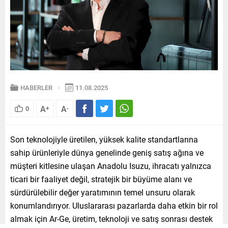
HABERLER
11.08.2025
A
A
0
+
-
Son teknolojiyle üretilen, yüksek kalite standartlarına
sahip ürünleriyle dünya genelinde geniş satış ağına ve
müşteri kitlesine ulaşan Anadolu Isuzu, ihracatı yalnızca
ticari bir faaliyet değil, stratejik bir büyüme alanı ve
sürdürülebilir değer yaratımının temel unsuru olarak
konumlandırıyor. Uluslararası pazarlarda daha etkin bir rol
almak için Ar-Ge, üretim, teknoloji ve satış sonrası destek