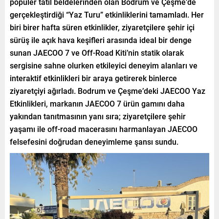
popüler tatil beldelerinden olan Bodrum ve Çeşme’de
gerçekleştirdiği “Yaz Turu” etkinliklerini tamamladı. Her
biri birer hafta süren etkinlikler, ziyaretçilere şehir içi
sürüş ile açık hava keşifleri arasında ideal bir denge
sunan JAECOO 7 ve Off-Road Kiti’nin statik olarak
sergisine sahne olurken etkileyici deneyim alanları ve
interaktif etkinlikleri bir araya getirerek binlerce
ziyaretçiyi ağırladı. Bodrum ve Çeşme’deki JAECOO Yaz
Etkinlikleri, markanın JAECOO 7 ürün gamını daha
yakından tanıtmasının yanı sıra; ziyaretçilere şehir
yaşamı ile off-road macerasını harmanlayan JAECOO
felsefesini doğrudan deneyimleme şansı sundu.