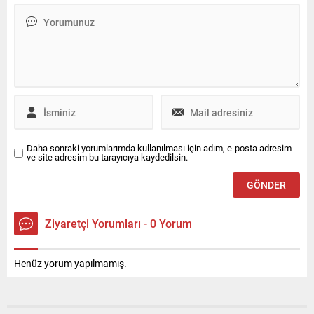
Enterprise Türkiye, Ocak
zekayı araca entegre ederek
2026 itibarıyla kurumsal ve
kokpiti akıllı ve proaktif bir
ürün odaklı halkla ilişkiler
yol arkadaşına
hizmeti ile iletişim desteğini
dönüştürüyor. Bosch,
Canyaş İletişim’den alacak.
ABD’nin Las Vegas kentinde
düzenlenen CES® 2026’da
yapay...
Daha sonraki yorumlarımda kullanılması için adım, e-posta adresim
ve site adresim bu tarayıcıya kaydedilsin.
Ziyaretçi Yorumları - 0 Yorum
Henüz yorum yapılmamış.