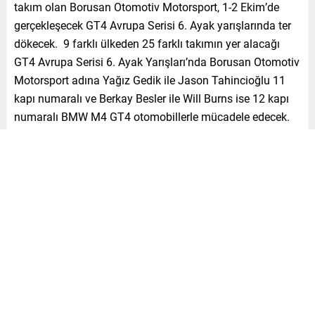
takım olan Borusan Otomotiv Motorsport, 1-2 Ekim’de
gerçekleşecek GT4 Avrupa Serisi 6. Ayak yarışlarında ter
dökecek. 9 farklı ülkeden 25 farklı takımın yer alacağı
GT4 Avrupa Serisi 6. Ayak Yarışları’nda Borusan Otomotiv
Motorsport adına Yağız Gedik ile Jason Tahincioğlu 11
kapı numaralı ve Berkay Besler ile Will Burns ise 12 kapı
numaralı BMW M4 GT4 otomobillerle mücadele edecek.
1 Ekim Cumartesi günü TSi 12:40’ta gerçekleşecek
sıralama turlarının ardından ilk yarış aynı gün TSİ 18:00 –
19:00 arasında düzenlenecek. İkinci yarış ise 2 Ekim
Pazar günü TSi 13:25 – 14: 25 saatleri arasında
gerçekleşecek.
Benzer Konular