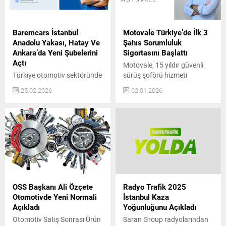
Baremcars İstanbul
Motovale Türkiye’de İlk 3
Anadolu Yakası, Hatay Ve
Şahıs Sorumluluk
Ankara’da Yeni Şubelerini
Sigortasını Başlattı
Açtı
Motovale, 15 yıldır güvenli
Türkiye otomotiv sektöründe
sürüş şoförü hizmeti
güven, şeffaflık ve
sunuyor ve Türkiye’de tam
25.02.2026
02.01.2026
sürdürülebilir hizmet
kapsamlı 3. Şahıs
anlayışıyla konumlanan
Sorumluluk Sigortalı hizmet
BaremCars, büyüme
sağlayan ilk ve tek şirket
yolculuğunda önemli bir
olarak sektöre öncülük
adım daha attı. Şirket, artan
ediyor. 2009 yılında araç
müşteri talebi ve
sahiplerine güvenli ve
operasyonel kapasite
konforlu ulaşım alternatifi
doğrultusunda İstanbul
sunmak amacıyla kurulan
Anadolu Yakası, Hatay ve
Motovale, farklı sebeplerle
Ankara’da yeni şubelerini
araç kullanamayan kişilere
OSS Başkanı Ali Özçete
Radyo Trafik 2025
hizmete açtığını duyurdu.
deneyimli şoförler eşliğinde
Otomotivde Yeni Normali
İstanbul Kaza
Son yıllarda otomotiv
özel sürüş hizmeti...
Açıkladı
Yoğunluğunu Açıkladı
sektöründe tüketicilerin en
Otomotiv Satış Sonrası Ürün
Saran Group radyolarından