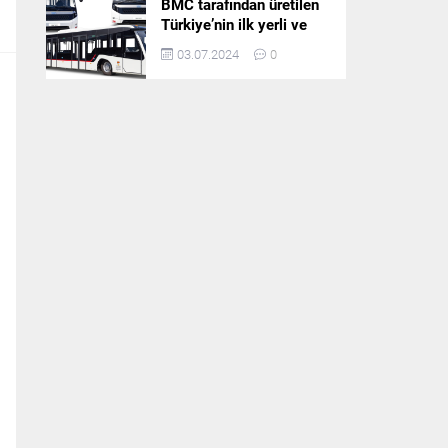
BMC tarafından üretilen
Türkiye’nin ilk yerli ve
milli apron otobüsü
03.07.2024
0
Neoport’a yurt dışından
ilgi büyüyor