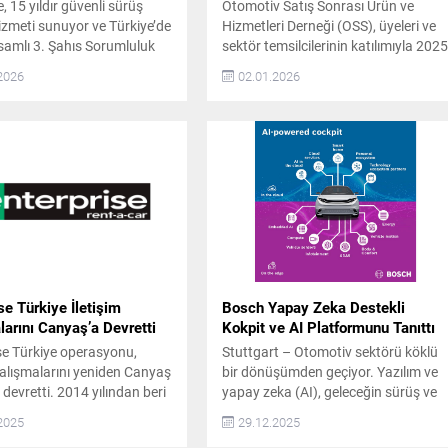
 15 yıldır güvenli sürüş
Otomotiv Satış Sonrası Ürün ve
izmeti sunuyor ve Türkiye’de
Hizmetleri Derneği (OSS), üyeleri ve
amlı 3. Şahıs Sorumluluk
sektör temsilcilerinin katılımıyla 202
 hizmet sağlayan ilk ve tek
yılının son toplantısını gerçekleştirdi.
2026
02.01.2026
arak sektöre öncülük ediyor.
Toplantıda, sektörün yeni dönemi ve
nda araç sahiplerine güvenli
önümüzdeki yıllara ilişkin
lu ulaşım alternatifi
değerlendirmelerde bulunan OSS
macıyla kurulan Motovale,
Derneği Başkanı Ali Özçete, 2023
ebeplerle araç kullanamayan
yılının sektör için olağanüstü bir yıl
deneyimli şoförler eşliğinde
olduğunu belirtti. Özçete,
ş hizmeti...
pandemiden çıkışla birlikte
ertelenmiş talebin hızla devreye...
se Türkiye İletişim
Bosch Yapay Zeka Destekli
arını Canyaş’a Devretti
Kokpit ve AI Platformunu Tanıttı
se Türkiye operasyonu,
Stuttgart – Otomotiv sektörü köklü
 çalışmalarını yeniden Canyaş
bir dönüşümden geçiyor. Yazılım ve
e devretti. 2014 yılından beri
yapay zeka (AI), geleceğin sürüş ve
tarafından Türkiye’de temsil
araç içi deneyiminin temel unsurları
2025
29.12.2025
 35 ilde 100’den fazla ofisi
haline geliyor. Bu alanda öncü olan