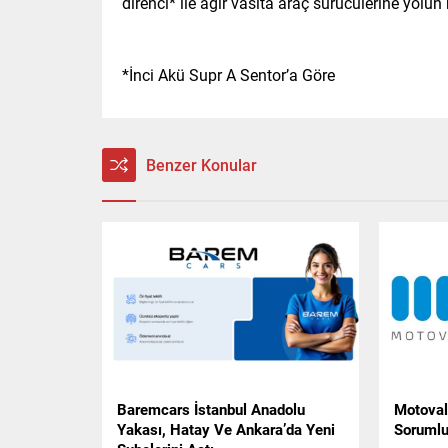
direnci* ile ağır vasıta araç sürücülerine yo
*İnci Akü Supr A Sentor’a Göre
Benzer Konular
Baremcars İstanbul Anadolu
Motovale
Yakası, Hatay Ve Ankara’da Yeni
Sorumlul