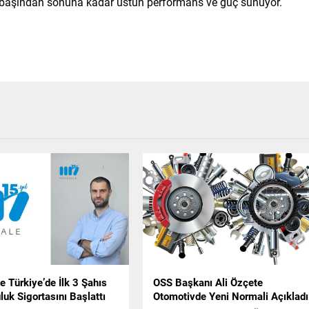
lun başından sonuna kadar üstün performans ve güç sunuyor.
 Türkiye’de İlk 3 Şahıs
OSS Başkanı Ali Özçete
uk Sigortasını Başlattı
Otomotivde Yeni Normali Açıkladı