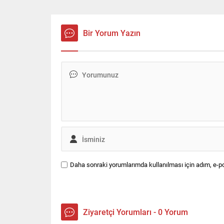
istatistiklerini açıkladı. Buna göre,
bulunan 
İstanbul’da 2025 yılında ana
2026 iti
yollarda ve trafiği etkileyen kazaların
odaklı hal
en yoğun olduğu nokta D-100
iletişim 
Bir Yorum Yazın
Haramidere kesimi oldu. Radyo
alacak.
Trafik Yolda navigasyon
uygulamasından elde edilen
verilere...
Daha sonraki yorumlarımda kullanılması için adım, e-po
Ziyaretçi Yorumları - 0 Yorum