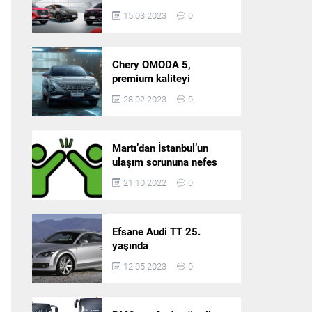
5’in resmi olarak
15.03.2023
0
satışlarına başlıyor!
Chery OMODA 5,
premium kaliteyi
Türkiye’de sunmaya
28.02.2023
0
hazırlanıyor
Martı’dan İstanbul’un
ulaşım sorununa nefes
aldıracak yeni
21.10.2022
0
platform: Tek Araçla
Gidelim (TAG)
Efsane Audi TT 25.
yaşında
12.05.2023
0