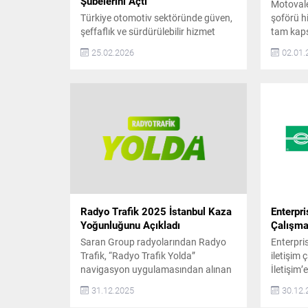
Şubelerini Açtı
Motovale,
Türkiye otomotiv sektöründe güven,
şoförü h
şeffaflık ve sürdürülebilir hizmet
tam kaps
anlayışıyla konumlanan BaremCars,
Sigortalı
25.02.2026
02.01.
büyüme yolculuğunda önemli bir
şirket ol
adım daha attı. Şirket, artan müşteri
2009 yılı
talebi ve operasyonel kapasite
ve konfor
doğrultusunda İstanbul Anadolu
sunmak a
Yakası, Hatay ve Ankara’da yeni
farklı s
şubelerini hizmete açtığını duyurdu.
kişilere 
Son yıllarda otomotiv sektöründe
özel sürü
tüketicilerin en çok önem verdiği
konuların başında güvenilirlik
geliyor....
Radyo Trafik 2025 İstanbul Kaza
Enterpri
Yoğunluğunu Açıkladı
Çalışmal
Saran Group radyolarından Radyo
Enterpri
Trafik, “Radyo Trafik Yolda”
iletişim
navigasyon uygulamasından alınan
İletişim’
veriler doğrultusunda, 2025 yılında
Yes Oto 
31.12.2025
30.12.
İstanbul’a ait kaza ve arızalı araç
edilen ve