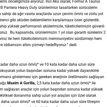
erini önceliğimize alıyoruz. İnci Akü olarak; Formul A Taurus
B Pantera Heavy Duty ürünlerimizi tasarlarken sürücülerin
ra sahip de ağır vasıta araçlarda uzun çevrim ömrü ve zorlu yol
irenci gibi aküden beklentilerini karşılamaya özen gösterdik.
ahip yüksek performanslı akülerimizle, tüketicilerimizin güvenli
ruz. Bu kapsamda, ürünlerimizin 1 yıl olan garanti sürelerini 2
amız ile hem tüketicilerimizin memnuniyetini sürdürmeyi hem
e iddiamızın altını çizmeyi hedefliyoruz.” dedi.
kadar daha uzun ömrü* ve 10 kata kadar daha uzun süre
an okuyarak yolun başından sonuna kadar yüksek dayanıklılık
formans göstermesi için gereken enerjinin üretilmesini sağlayan
tuğu
Maxim A Gorilla,
2,5 kata kadar daha uzun ömrü* ile
şım sağlayan araçlar için yolun başından sonuna kadar yüksek
ektriksel donanıma sahip uzun yol araçları için özel olarak
r daha uzun ömrü* ve 60 kata kadar daha uzun süre titreşim