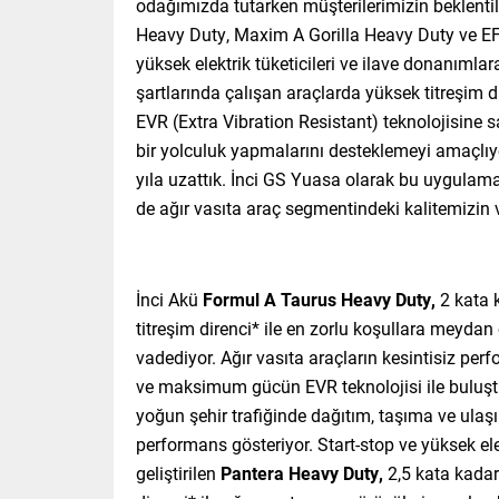
odağımızda tutarken müşterilerimizin beklentil
Heavy Duty, Maxim A Gorilla Heavy Duty ve EF
yüksek elektrik tüketicileri ve ilave donanımla
şartlarında çalışan araçlarda yüksek titreşim d
EVR (Extra Vibration Resistant) teknolojisine s
bir yolculuk yapmalarını desteklemeyi amaçlıyo
yıla uzattık. İnci GS Yuasa olarak bu uygulam
de ağır vasıta araç segmentindeki kalitemizin v
İnci Akü
Formul A Taurus Heavy Duty,
2 kata 
titreşim direnci* ile en zorlu koşullara meyd
vadediyor. Ağır vasıta araçların kesintisiz per
ve maksimum gücün EVR teknolojisi ile buluş
yoğun şehir trafiğinde dağıtım, taşıma ve ula
performans gösteriyor. Start-stop ve yüksek el
geliştirilen
Pantera Heavy Duty,
2,5 kata kada