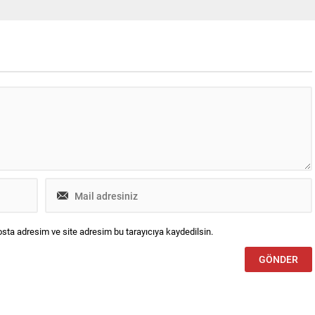
Enterprise Türkiye, Ocak
Bosch, yapay zekayı araca entegre
barıyla kurumsal ve ürün
ederek kokpiti akıllı ve proaktif bir yol
kla ilişkiler hizmeti ile
arkadaşına dönüştürüyor. Bosch,
desteğini Canyaş İletişim’den
ABD’nin Las Vegas kentinde
düzenlenen CES® 2026’da yapay...
sta adresim ve site adresim bu tarayıcıya kaydedilsin.