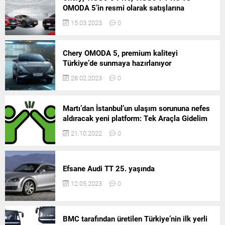
OMODA 5’in resmi olarak satışlarına
başlıyor!
15.03.2023
0
Chery OMODA 5, premium kaliteyi
Türkiye’de sunmaya hazırlanıyor
28.02.2023
0
Martı’dan İstanbul’un ulaşım sorununa nefes
aldıracak yeni platform: Tek Araçla Gidelim
(TAG)
21.10.2022
0
Efsane Audi TT 25. yaşında
12.05.2023
0
BMC tarafından üretilen Türkiye’nin ilk yerli