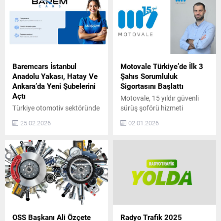
Baremcars İstanbul
Motovale Türkiye’de İlk 3
Anadolu Yakası, Hatay Ve
Şahıs Sorumluluk
Ankara’da Yeni Şubelerini
Sigortasını Başlattı
Açtı
Motovale, 15 yıldır güvenli
Türkiye otomotiv sektöründe
sürüş şoförü hizmeti
güven, şeffaflık ve
sunuyor ve Türkiye’de tam
25.02.2026
02.01.2026
sürdürülebilir hizmet
kapsamlı 3. Şahıs
anlayışıyla konumlanan
Sorumluluk Sigortalı hizmet
BaremCars, büyüme
sağlayan ilk ve tek şirket
yolculuğunda önemli bir
olarak sektöre öncülük
adım daha attı. Şirket, artan
ediyor. 2009 yılında araç
müşteri talebi ve
sahiplerine güvenli ve
operasyonel kapasite
konforlu ulaşım alternatifi
doğrultusunda İstanbul
sunmak amacıyla kurulan
Anadolu Yakası, Hatay ve
Motovale, farklı sebeplerle
Ankara’da yeni şubelerini
araç kullanamayan kişilere
OSS Başkanı Ali Özçete
Radyo Trafik 2025