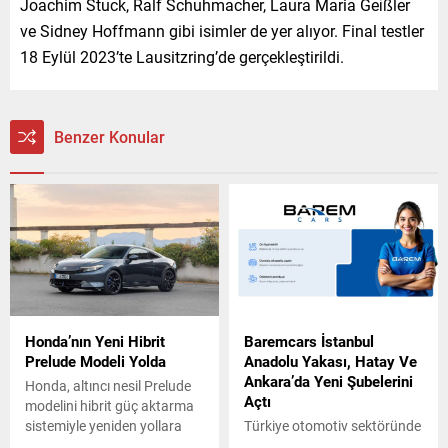
Joachim Stuck, Ralf Schuhmacher, Laura Maria Geißler
ve Sidney Hoffmann gibi isimler de yer alıyor. Final testler
18 Eylül 2023’te Lausitzring’de gerçekleştirildi.
Benzer Konular
Honda’nın Yeni Hibrit
Baremcars İstanbul
Prelude Modeli Yolda
Anadolu Yakası, Hatay Ve
Ankara’da Yeni Şubelerini
Honda, altıncı nesil Prelude
Açtı
modelini hibrit güç aktarma
sistemiyle yeniden yollara
Türkiye otomotiv sektöründe
çıkarıyor. Yeni Prelude,
güven, şeffaflık ve