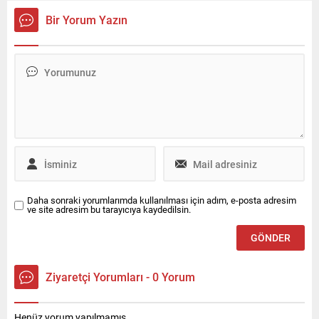
tarafından Türkiye’de temsil
deneyiminin temel unsurları
Bir Yorum Yazın
edilen ve 35 ilde 100’den
haline geliyor. Bu alanda
fazla ofisi bulunan
öncü olan Bosch, yapay
Enterprise Türkiye, Ocak
zekayı araca entegre ederek
2026 itibarıyla kurumsal ve
kokpiti akıllı ve proaktif bir
ürün odaklı halkla ilişkiler
yol arkadaşına
hizmeti ile iletişim desteğini
dönüştürüyor. Bosch,
Canyaş İletişim’den alacak.
ABD’nin Las Vegas kentinde
düzenlenen CES® 2026’da
yapay...
Daha sonraki yorumlarımda kullanılması için adım, e-posta adresim
ve site adresim bu tarayıcıya kaydedilsin.
Ziyaretçi Yorumları - 0 Yorum
Henüz yorum yapılmamış.