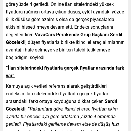
göre yüzde 4 geriledi. Online ilan sitelerindeki yüksek
fiyatlara rağmen ortaya çıkan düşüş, eylül ayındaki yüzde
8’lik düşüşe göre azalmış olsa da gerçek piyasalarda
etkisini hissettirmeye devam etti. Endeks sonuçlarını
değerlendiren
VavaCars Perakende Grup Başkanı Serdıl
Gözelekli,
düşen fiyatlarla birlikte ikinci el araç alımlarının
avantajlı hale gelmeye ve biriken talebi tetiklemeye
başladığını söyledi.
“İlan sitelerindeki fiyatlarla gerçek fiyatlar arasında fark
var”
Kamuya açık verileri referans alarak geliştirdikleri
endeksin ilan sitelerindeki fiyatlarla gerçek fiyatlar
arasındaki farkı ortaya koyduğuna dikkat çeken
Serdıl
Gözelekli, “
Rakamlara göre, ikinci el araç fiyatları ekim
ayında bir önceki aya göre ortalama yüzde 4 oranında
geriledi. Fiyatlardaki gerileme devam etse de düşüş hızı