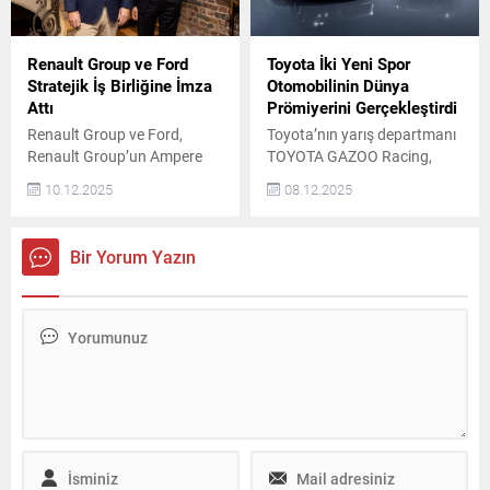
Renault Group ve Ford
Toyota İki Yeni Spor
Stratejik İş Birliğine İmza
Otomobilinin Dünya
Attı
Prömiyerini Gerçekleştirdi
Renault Group ve Ford,
Toyota’nın yarış departmanı
Renault Group’un Ampere
TOYOTA GAZOO Racing,
platformunu temel alan iki
motor sporları deneyimleriyle
10.12.2025
08.12.2025
yeni Ford marka elektrikli
geliştirdiği iki yeni model GR
binek aracı geliştirmek üzere
GT ve GR GT3’ün örtüsünü
stratejik bir ortaklık
dünya prömiyeriyle kaldırdı.
Bir Yorum Yazın
anlaşması imzaladı. Ayrıca
Geliştirme aşamasındaki
şirketler, Avrupa'da ticari
prototip modeller, Toyota
araç segmentindeki iş birliği
markasının “her zaman daha
fırsatlarını araştırarak,
iyi otomobiller” üretme
Renault ve Ford markalı
felsefesini geleceğe taşıyor.
seçilmiş hafif ticari araçları
Toyota, GR GT ve GR GT3’ü
ortaklaşa geliştirecek ve
2027 yılında piyasaya
üretecek. Bu ortaklık, iki
sunmayı planlıyor. Üst...
grubun...