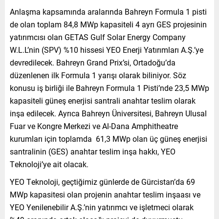
Anlaşma kapsamında aralarında Bahreyn Formula 1 pisti
de olan toplam 84,8 MWp kapasiteli 4 ayrı GES projesinin
yatırımcısı olan GETAS Gulf Solar Energy Company
W.L.L’nin (SPV) %10 hissesi YEO Enerji Yatırımları A.Ş.’ye
devredilecek. Bahreyn Grand Prix’si, Ortadoğu’da
düzenlenen ilk Formula 1 yarışı olarak biliniyor. Söz
konusu iş birliği ile Bahreyn Formula 1 Pisti’nde 23,5 MWp
kapasiteli güneş enerjisi santrali anahtar teslim olarak
inşa edilecek. Ayrıca Bahreyn Üniversitesi, Bahreyn Ulusal
Fuar ve Kongre Merkezi ve Al-Dana Amphitheatre
kurumları için toplamda 61,3 MWp olan üç güneş enerjisi
santralinin (GES) anahtar teslim inşa hakkı, YEO
Teknoloji’ye ait olacak.
YEO Teknoloji, geçtiğimiz günlerde de Gürcistan’da 69
MWp kapasitesi olan projenin anahtar teslim inşaası ve
YEO Yenilenebilir A.Ş.’nin yatırımcı ve işletmeci olarak