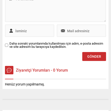
ürün odaklı halkla ilişkiler
yol arkadaşına
hizmeti ile iletişim desteğini
dönüştürüyor. Bosch,
Canyaş İletişim’den alacak.
ABD’nin Las Vegas kentinde
düzenlenen CES® 2026’da
yapay...
Daha sonraki yorumlarımda kullanılması için adım, e-posta adresim
ve site adresim bu tarayıcıya kaydedilsin.
Ziyaretçi Yorumları - 0 Yorum
Henüz yorum yapılmamış.