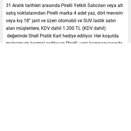
31 Aralık tarihleri arasında Pirelli Yetkili Satıcıları veya alt
satış noktalarından Pirelli marka 4 adet yaz, dört mevsim
veya kış 18” jant ve üzeri otomobil ve SUV lastik satın
alan müşterilere, KDV dahil 1.200 TL (KDV dahil)
değerinde Shell Pratik Kart hediye ediliyor. Her koşulda
maksimum kontrol sağlayan Pirelli, yeni kampanyasında
Axess’e özel, vade farksız 8 taksit imkanı da veriyor.
İtalyan lastik devi Pirelli’nin bu cazip kampanyasından
faydalanmak isteyen sürücüler, www.pirelli.com.tr web
sitesinde kampanyaya katılan yetkili satıcıların ve Shell
Pratik Kart’ın geçerli olduğu istasyonların bilgilerine
ulaşabiliyor ve kolaylıkla kayıt olabiliyorlar.
Pirelli müşterileri lastiklarini satın aldıktan sonra, Pirelli
Türkiye’nin web sitesinden kampanya kaydını
gerçekleştirebiliyorlar. 3 iş günü içinde SMS veya e-porta