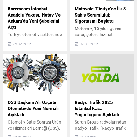
Baremcars İstanbul
Motovale Türkiye’de İlk 3
Anadolu Yakası, Hatay Ve
Şahıs Sorumluluk
Ankara’da Yeni Şubelerini
Sigortasını Başlattı
Açtı
Motovale, 15 yıldır güvenli
Türkiye otomotiv sektöründe
sürüş şoförü hizmeti
güven, şeffaflık ve
sunuyor ve Türkiye’de tam
25.02.2026
02.01.2026
sürdürülebilir hizmet
kapsamlı 3. Şahıs
anlayışıyla konumlanan
Sorumluluk Sigortalı hizmet
BaremCars, büyüme
sağlayan ilk ve tek şirket
yolculuğunda önemli bir
olarak sektöre öncülük
adım daha attı. Şirket, artan
ediyor. 2009 yılında araç
müşteri talebi ve
sahiplerine güvenli ve
operasyonel kapasite
konforlu ulaşım alternatifi
doğrultusunda İstanbul
sunmak amacıyla kurulan
Anadolu Yakası, Hatay ve
Motovale, farklı sebeplerle
Ankara’da yeni şubelerini
araç kullanamayan kişilere
OSS Başkanı Ali Özçete
Radyo Trafik 2025
hizmete açtığını duyurdu.
deneyimli şoförler eşliğinde
Otomotivde Yeni Normali
İstanbul Kaza
Son yıllarda otomotiv
özel sürüş hizmeti...
Açıkladı
Yoğunluğunu Açıkladı
sektöründe tüketicilerin en
Otomotiv Satış Sonrası Ürün
Saran Group radyolarından
çok önem verdiği konuların
ve Hizmetleri Derneği (OSS),
Radyo Trafik, “Radyo Trafik
başında güvenilirlik geliyor....
üyeleri ve sektör
Yolda” navigasyon