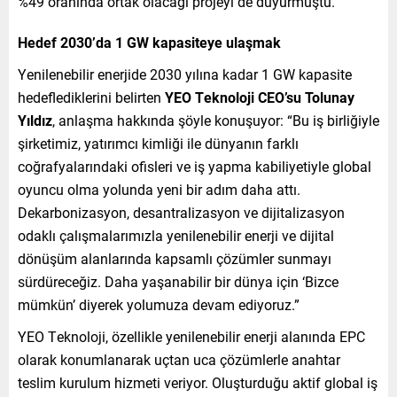
%49 oranında ortak olacağı projeyi de duyurmuştu.
Hedef 2030’da 1 GW kapasiteye ulaşmak
Yenilenebilir enerjide 2030 yılına kadar 1 GW kapasite
hedeflediklerini belirten
YEO Teknoloji CEO’su Tolunay
Yıldız
, anlaşma hakkında şöyle konuşuyor: “Bu iş birliğiyle
şirketimiz, yatırımcı kimliği ile dünyanın farklı
coğrafyalarındaki ofisleri ve iş yapma kabiliyetiyle global
oyuncu olma yolunda yeni bir adım daha attı.
Dekarbonizasyon, desantralizasyon ve dijitalizasyon
odaklı çalışmalarımızla yenilenebilir enerji ve dijital
dönüşüm alanlarında kapsamlı çözümler sunmayı
sürdüreceğiz. Daha yaşanabilir bir dünya için ‘Bizce
mümkün’ diyerek yolumuza devam ediyoruz.”
YEO Teknoloji, özellikle yenilenebilir enerji alanında EPC
olarak konumlanarak uçtan uca çözümlerle anahtar
teslim kurulum hizmeti veriyor. Oluşturduğu aktif global iş