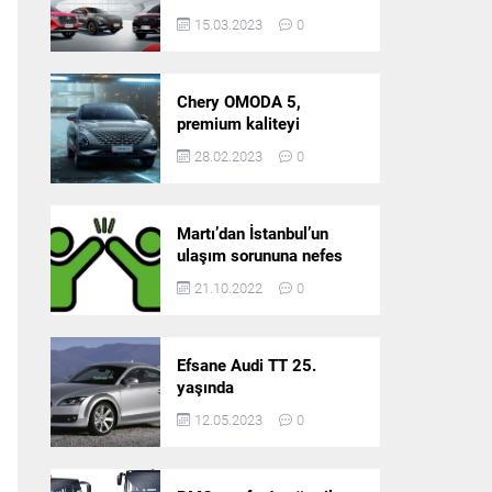
5’in resmi olarak
15.03.2023
0
satışlarına başlıyor!
Chery OMODA 5,
premium kaliteyi
Türkiye’de sunmaya
28.02.2023
0
hazırlanıyor
Martı’dan İstanbul’un
ulaşım sorununa nefes
aldıracak yeni
21.10.2022
0
platform: Tek Araçla
Gidelim (TAG)
Efsane Audi TT 25.
yaşında
12.05.2023
0