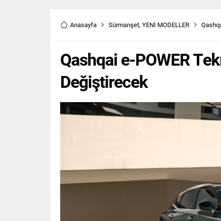
Anasayfa
Sürmanşet
,
YENİ MODELLER
Qashqa
Qashqai e-POWER Tekno
Değiştirecek