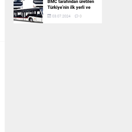
BMC tarafından üretilen
Türkiye’nin ilk yerli ve
milli apron otobüsü
03.07.2024
0
Neoport’a yurt dışından
ilgi büyüyor