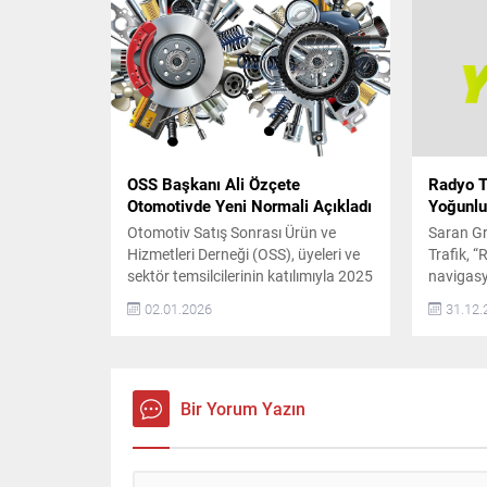
ve Performansı Prelude, S+ Shift
doğrultu
sistemiyle vites geçişlerinde daha
Yakası, 
fazla sürücü etkileşimi sunuyor. Civic
şubeleri
Type R’dan aktarılan gelişmiş şasi...
Son yıll
tüketicil
konuların
geliyor...
OSS Başkanı Ali Özçete
Radyo T
Otomotivde Yeni Normali Açıkladı
Yoğunlu
Otomotiv Satış Sonrası Ürün ve
Saran G
Hizmetleri Derneği (OSS), üyeleri ve
Trafik, “
sektör temsilcilerinin katılımıyla 2025
navigas
yılının son toplantısını gerçekleştirdi.
veriler 
02.01.2026
31.12.
Toplantıda, sektörün yeni dönemi ve
İstanbul’
önümüzdeki yıllara ilişkin
istatisti
değerlendirmelerde bulunan OSS
İstanbul
Derneği Başkanı Ali Özçete, 2023
yollarda 
yılının sektör için olağanüstü bir yıl
en yoğun
Bir Yorum Yazın
olduğunu belirtti. Özçete,
Haramide
pandemiden çıkışla birlikte
Trafik Y
ertelenmiş talebin hızla devreye...
uygulama