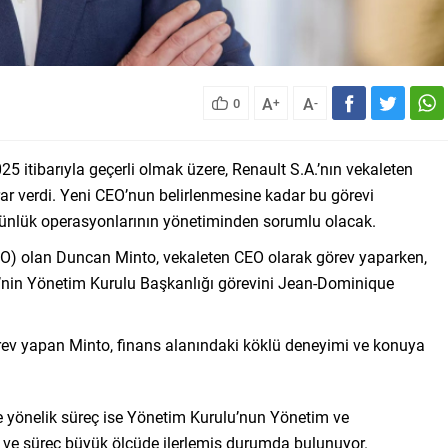
A
A
0
+
-
itibarıyla geçerli olmak üzere, Renault S.A.’nın vekaleten
 verdi. Yeni CEO’nun belirlenmesine kadar bu görevi
günlük operasyonlarının yönetiminden sorumlu olacak.
O) olan Duncan Minto, vekaleten CEO olarak görev yaparken,
s.’nin Yönetim Kurulu Başkanlığı görevini Jean-Dominique
ev yapan Minto, finans alanındaki köklü deneyimi ve konuya
e yönelik süreç ise Yönetim Kurulu’nun Yönetim ve
 ve süreç büyük ölçüde ilerlemiş durumda bulunuyor.