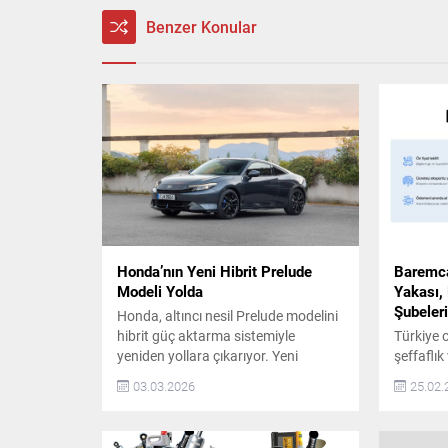
Benzer Konular
Honda’nın Yeni Hibrit Prelude
Baremca
Modeli Yolda
Yakası,
Şubeleri
Honda, altıncı nesil Prelude modelini
hibrit güç aktarma sistemiyle
Türkiye 
yeniden yollara çıkarıyor. Yeni
şeffaflık
Prelude, tasarım, sürüş keyfi ve hibrit
anlayışı
03.03.2026
25.02.
teknolojisini bir araya getirerek
büyüme y
markanın sportif ruhunu geleceğe
adım daha
taşıyor. Prelude’nin Hibrit Teknolojisi
talebi v