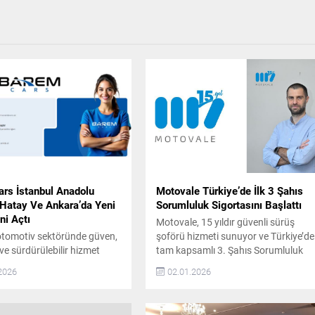
rs İstanbul Anadolu
Motovale Türkiye’de İlk 3 Şahıs
 Hatay Ve Ankara’da Yeni
Sorumluluk Sigortasını Başlattı
ni Açtı
Motovale, 15 yıldır güvenli sürüş
otomotiv sektöründe güven,
şoförü hizmeti sunuyor ve Türkiye’de
 ve sürdürülebilir hizmet
tam kapsamlı 3. Şahıs Sorumluluk
yla konumlanan BaremCars,
Sigortalı hizmet sağlayan ilk ve tek
2026
02.01.2026
olculuğunda önemli bir
şirket olarak sektöre öncülük ediyor.
 attı. Şirket, artan müşteri
2009 yılında araç sahiplerine güvenli
e operasyonel kapasite
ve konforlu ulaşım alternatifi