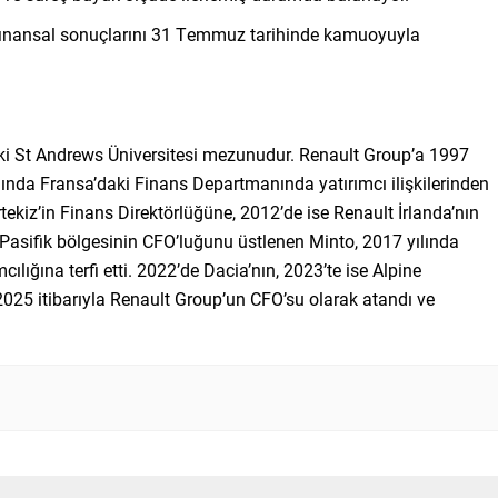
in finansal sonuçlarını 31 Temmuz tarihinde kamuoyuyla
i St Andrews Üniversitesi mezunudur. Renault Group’a 1997
yılında Fransa’daki Finans Departmanında yatırımcı ilişkilerinden
ekiz’in Finans Direktörlüğüne, 2012’de ise Renault İrlanda’nın
Pasifik bölgesinin CFO’luğunu üstlenen Minto, 2017 yılında
lığına terfi etti. 2022’de Dacia’nın, 2023’te ise Alpine
2025 itibarıyla Renault Group’un CFO’su olarak atandı ve