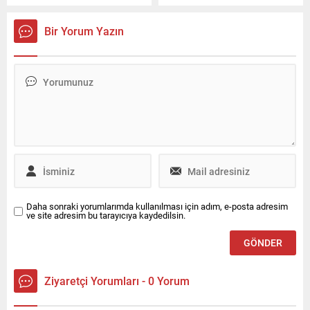
yılından beri Yes Oto
geleceğin sürüş ve araç içi
tarafından Türkiye’de temsil
deneyiminin temel unsurları
Bir Yorum Yazın
edilen ve 35 ilde 100’den
haline geliyor. Bu alanda
fazla ofisi bulunan
öncü olan Bosch, yapay
Enterprise Türkiye, Ocak
zekayı araca entegre ederek
2026 itibarıyla kurumsal ve
kokpiti akıllı ve proaktif bir
ürün odaklı halkla ilişkiler
yol arkadaşına
hizmeti ile iletişim desteğini
dönüştürüyor. Bosch,
Canyaş İletişim’den alacak.
ABD’nin Las Vegas kentinde
düzenlenen CES® 2026’da
yapay...
Daha sonraki yorumlarımda kullanılması için adım, e-posta adresim
ve site adresim bu tarayıcıya kaydedilsin.
Ziyaretçi Yorumları - 0 Yorum