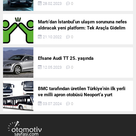
28.02.2023
0
Martı’dan İstanbul’un ulaşım sorununa nefes
aldıracak yeni platform: Tek Araçla Gidelim
(TAG)
21.10.2022
0
Efsane Audi TT 25. yaşında
12.05.2023
0
BMC tarafından üretilen Türkiye’nin ilk yerli
ve milli apron otobüsü Neoport’a yurt
dışından ilgi büyüyor
03.07.2024
0