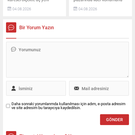
kilometre taşını geride
korudu. 2026 yılının ilk
04.08.2026
04.08.2026
bıraktı. Dünya genelinde 20
yarısında operasyonel
milyondan fazla kullanıcıya
verimlilik, maliyet yönetimi ve
ulaşan şirket, daha güvenli,
finansal disiplin odağını
Bir Yorum Yazın
daha akıllı ve daha nitelikli
sürdürdü. 2026 İlk Yarıyıl
mobilite deneyimleri sunarak
Üretim ve Satış Rakamları
geleceğin küresel teknoloji ve
TürkTraktör, yılın ilk altı
mobilite ekosisteminde öncü
ayında toplam 10 bin 15
olmayı hedefliyor. Aylık
adet traktör üretti.
ihracatta ilk kez 200 bin araç
Türkiye’deki traktör
sınırını...
üretiminin %58’ini,
ihracatının ise %74’ünü
karşıladı. Aynı...
Daha sonraki yorumlarımda kullanılması için adım, e-posta adresim
ve site adresim bu tarayıcıya kaydedilsin.