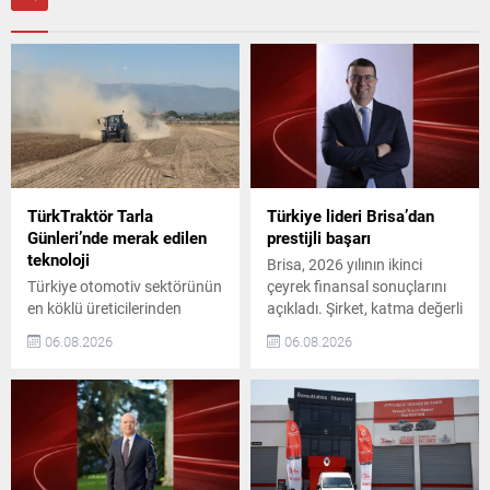
TürkTraktör Tarla
Türkiye lideri Brisa’dan
Günleri’nde merak edilen
prestijli başarı
teknoloji
Brisa, 2026 yılının ikinci
Türkiye otomotiv sektörünün
çeyrek finansal sonuçlarını
en köklü üreticilerinden
açıkladı. Şirket, katma değerli
TürkTraktör, New Holland ve
ürün satışlarındaki artış,
06.08.2026
06.08.2026
Case IH markalarıyla
dengeli satış kanalı yapısı ve
düzenlediği Geleneksel Tarla
maliyet disiplininin desteğiyle
Günleri etkinliklerini başarıyla
operasyonel ve finansal
tamamladı. 25 Haziran–25
performansını güçlendirdi.
Temmuz 2026 tarihleri
Bu sayede dönemi 260
arasında 11 ilde, 12 farklı
milyon TL net kâr ile
noktada gerçekleştirilen
tamamladı. Brisa, yurtiçi