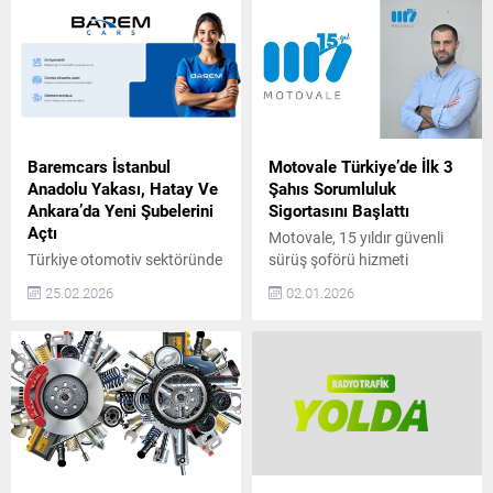
Baremcars İstanbul
Motovale Türkiye’de İlk 3
Anadolu Yakası, Hatay Ve
Şahıs Sorumluluk
Ankara’da Yeni Şubelerini
Sigortasını Başlattı
Açtı
Motovale, 15 yıldır güvenli
Türkiye otomotiv sektöründe
sürüş şoförü hizmeti
güven, şeffaflık ve
sunuyor ve Türkiye’de tam
25.02.2026
02.01.2026
sürdürülebilir hizmet
kapsamlı 3. Şahıs
anlayışıyla konumlanan
Sorumluluk Sigortalı hizmet
BaremCars, büyüme
sağlayan ilk ve tek şirket
yolculuğunda önemli bir
olarak sektöre öncülük
adım daha attı. Şirket, artan
ediyor. 2009 yılında araç
müşteri talebi ve
sahiplerine güvenli ve
operasyonel kapasite
konforlu ulaşım alternatifi
doğrultusunda İstanbul
sunmak amacıyla kurulan
Anadolu Yakası, Hatay ve
Motovale, farklı sebeplerle