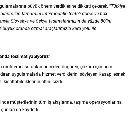
ygulamalarına büyük önem verdiklerine dikkati çekerek, “
Türkiye
malarımızın tamamını intermodalle tenteli dorse ve box
tibarıyla Slovakya ve Çekya taşımalarımızın da yüzde 80’ini
se büyük oranda özmal araçlarımızla kara yolu ile
manda teslimat yapıyoruz”
şıyla muhtemel sorunları önceden öngören, çözüm için hem
dıran uygulamalarla hizmet verdiklerini söyleyen Kasap, esnek
i kısaltabildiklerinin altını çizdi.
yesinde müşterilerinin tüm iş akışlarına, taşıma operasyonlarına
şunları da kaydetti: