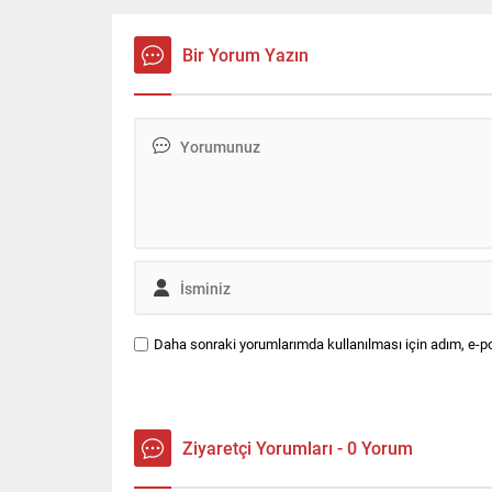
İstanbul’da 2025 yılında ana
2026 iti
yollarda ve trafiği etkileyen kazaların
odaklı hal
en yoğun olduğu nokta D-100
iletişim 
Bir Yorum Yazın
Haramidere kesimi oldu. Radyo
alacak.
Trafik Yolda navigasyon
uygulamasından elde edilen
verilere...
Daha sonraki yorumlarımda kullanılması için adım, e-po
Ziyaretçi Yorumları - 0 Yorum