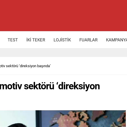
TEST
İKİ TEKER
LOJİSTİK
FUARLAR
KAMPANY
tiv sektörü ‘direksiyon başında’
motiv sektörü ‘direksiyon