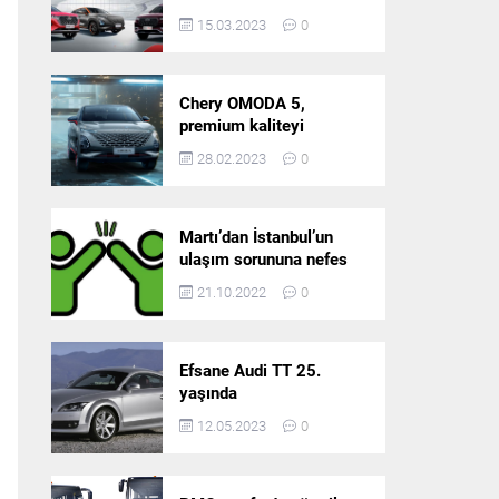
5’in resmi olarak
15.03.2023
0
satışlarına başlıyor!
Chery OMODA 5,
premium kaliteyi
Türkiye’de sunmaya
28.02.2023
0
hazırlanıyor
Martı’dan İstanbul’un
ulaşım sorununa nefes
aldıracak yeni
21.10.2022
0
platform: Tek Araçla
Gidelim (TAG)
Efsane Audi TT 25.
yaşında
12.05.2023
0