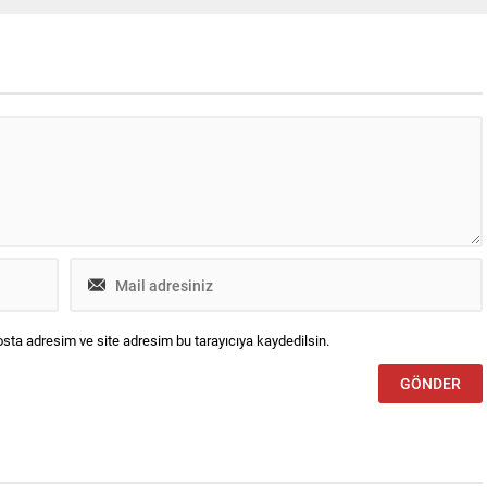
barıyla kurumsal ve ürün
ederek kokpiti akıllı ve proaktif bir yol
kla ilişkiler hizmeti ile
arkadaşına dönüştürüyor. Bosch,
desteğini Canyaş İletişim’den
ABD’nin Las Vegas kentinde
düzenlenen CES® 2026’da yapay...
sta adresim ve site adresim bu tarayıcıya kaydedilsin.