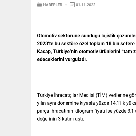
HABERLER
01.11.2022
Otomotiv sektörüne sunduğu lojistik çözümleri 
2023’te bu sektöre özel toplam 18 bin sefere
Kasap, Türkiye’nin otomotiv ürünlerini “ta
edeceklerini vurguladı.
Türkiye İhracatçılar Meclisi (TİM) verilerine g
yılın aynı dönemine kıyasla yüzde 14,1’lik yük
parça ihracatının kilogram fiyatı ise yüzde 3,1
değerinin 3 katını aştı.