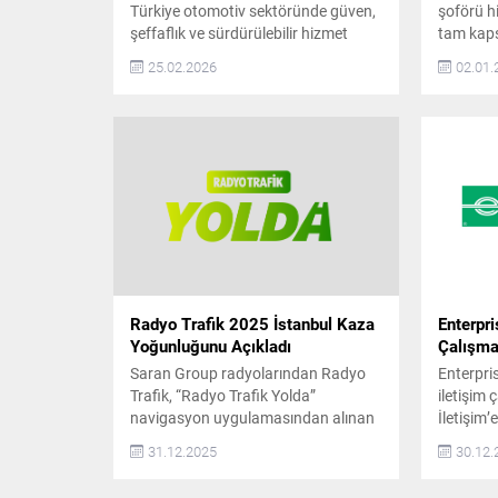
Türkiye otomotiv sektöründe güven,
şoförü h
şeffaflık ve sürdürülebilir hizmet
tam kaps
anlayışıyla konumlanan BaremCars,
Sigortalı
25.02.2026
02.01.
büyüme yolculuğunda önemli bir
şirket ol
adım daha attı. Şirket, artan müşteri
2009 yılı
talebi ve operasyonel kapasite
ve konfor
doğrultusunda İstanbul Anadolu
sunmak a
Yakası, Hatay ve Ankara’da yeni
farklı s
şubelerini hizmete açtığını duyurdu.
kişilere 
Son yıllarda otomotiv sektöründe
özel sürü
tüketicilerin en çok önem verdiği
konuların başında güvenilirlik
geliyor....
Radyo Trafik 2025 İstanbul Kaza
Enterpri
Yoğunluğunu Açıkladı
Çalışmal
Saran Group radyolarından Radyo
Enterpri
Trafik, “Radyo Trafik Yolda”
iletişim
navigasyon uygulamasından alınan
İletişim’
veriler doğrultusunda, 2025 yılında
Yes Oto 
31.12.2025
30.12.
İstanbul’a ait kaza ve arızalı araç
edilen ve
istatistiklerini açıkladı. Buna göre,
bulunan 