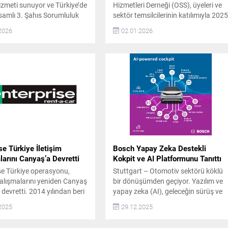
izmeti sunuyor ve Türkiye’de
Hizmetleri Derneği (OSS), üyeleri ve
amlı 3. Şahıs Sorumluluk
sektör temsilcilerinin katılımıyla 202
 hizmet sağlayan ilk ve tek
yılının son toplantısını gerçekleştirdi.
2026
02.01.2026
arak sektöre öncülük ediyor.
Toplantıda, sektörün yeni dönemi ve
nda araç sahiplerine güvenli
önümüzdeki yıllara ilişkin
lu ulaşım alternatifi
değerlendirmelerde bulunan OSS
macıyla kurulan Motovale,
Derneği Başkanı Ali Özçete, 2023
ebeplerle araç kullanamayan
yılının sektör için olağanüstü bir yıl
deneyimli şoförler eşliğinde
olduğunu belirtti. Özçete,
ş hizmeti...
pandemiden çıkışla birlikte
ertelenmiş talebin hızla devreye...
se Türkiye İletişim
Bosch Yapay Zeka Destekli
arını Canyaş’a Devretti
Kokpit ve AI Platformunu Tanıttı
se Türkiye operasyonu,
Stuttgart – Otomotiv sektörü köklü
 çalışmalarını yeniden Canyaş
bir dönüşümden geçiyor. Yazılım ve
e devretti. 2014 yılından beri
yapay zeka (AI), geleceğin sürüş ve
tarafından Türkiye’de temsil
araç içi deneyiminin temel unsurları
2025
29.12.2025
 35 ilde 100’den fazla ofisi
haline geliyor. Bu alanda öncü olan
Enterprise Türkiye, Ocak
Bosch, yapay zekayı araca entegre