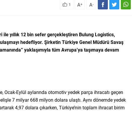
A
A
1
+
-
ile yıllık 12 bin sefer gerçekleştiren Bulung Logistics,
 ulaşmayı hedefliyor. Şirketin Türkiye Genel Müdürü Savaş
m zamanında” yaklaşımıyla tüm Avrupa’ya taşımaya devam
öre, Ocak-Eylül aylarında otomotiv yedek parça ihracatı geçen
selişle 7 milyar 668 milyon dolara ulaştı. Aynı dönemde yedek
 artarak 4,97 dolara çıkarken, Türkiye’nin toplam ihracat birim