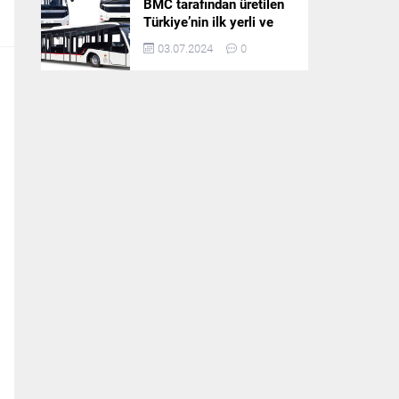
BMC tarafından üretilen
Türkiye’nin ilk yerli ve
milli apron otobüsü
03.07.2024
0
Neoport’a yurt dışından
ilgi büyüyor