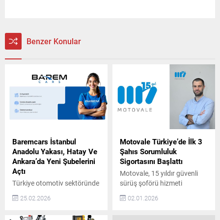
Benzer Konular
Baremcars İstanbul
Motovale Türkiye’de İlk 3
Anadolu Yakası, Hatay Ve
Şahıs Sorumluluk
Ankara’da Yeni Şubelerini
Sigortasını Başlattı
Açtı
Motovale, 15 yıldır güvenli
Türkiye otomotiv sektöründe
sürüş şoförü hizmeti
güven, şeffaflık ve
sunuyor ve Türkiye’de tam
25.02.2026
02.01.2026
sürdürülebilir hizmet
kapsamlı 3. Şahıs
anlayışıyla konumlanan
Sorumluluk Sigortalı hizmet