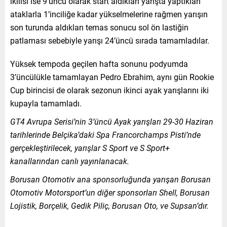
ikilisi ise 9’uncu olarak start aldıkları yarışta yaptıkları
ataklarla 1’inciliğe kadar yükselmelerine rağmen yarışın
son turunda aldıkları temas sonucu sol ön lastiğin
patlaması sebebiyle yarışı 24’üncü sırada tamamladılar.
Yüksek tempoda geçilen hafta sonunu podyumda
3’üncülükle tamamlayan Pedro Ebrahim, aynı gün Rookie
Cup birincisi de olarak sezonun ikinci ayak yarışlarını iki
kupayla tamamladı.
GT4 Avrupa Serisi’nin 3’üncü Ayak yarışları 29-30 Haziran
tarihlerinde Belçika’daki Spa Francorchamps Pisti’nde
gerçekleştirilecek, yarışlar S Sport ve S Sport+
kanallarından canlı yayınlanacak.
Borusan Otomotiv ana sponsorluğunda yarışan Borusan
Otomotiv Motorsport’un diğer sponsorları Shell, Borusan
Lojistik, Borçelik, Gedik Piliç, Borusan Oto, ve Supsan’dır.