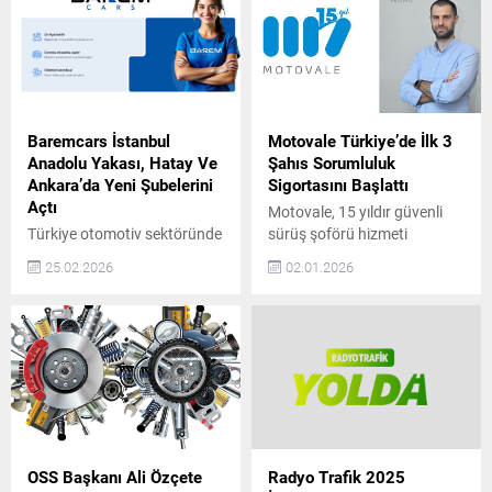
Baremcars İstanbul
Motovale Türkiye’de İlk 3
Anadolu Yakası, Hatay Ve
Şahıs Sorumluluk
Ankara’da Yeni Şubelerini
Sigortasını Başlattı
Açtı
Motovale, 15 yıldır güvenli
Türkiye otomotiv sektöründe
sürüş şoförü hizmeti
güven, şeffaflık ve
sunuyor ve Türkiye’de tam
25.02.2026
02.01.2026
sürdürülebilir hizmet
kapsamlı 3. Şahıs
anlayışıyla konumlanan
Sorumluluk Sigortalı hizmet
BaremCars, büyüme
sağlayan ilk ve tek şirket
yolculuğunda önemli bir
olarak sektöre öncülük
adım daha attı. Şirket, artan
ediyor. 2009 yılında araç
müşteri talebi ve
sahiplerine güvenli ve
operasyonel kapasite
konforlu ulaşım alternatifi
doğrultusunda İstanbul
sunmak amacıyla kurulan
Anadolu Yakası, Hatay ve
Motovale, farklı sebeplerle
Ankara’da yeni şubelerini
araç kullanamayan kişilere
OSS Başkanı Ali Özçete
Radyo Trafik 2025