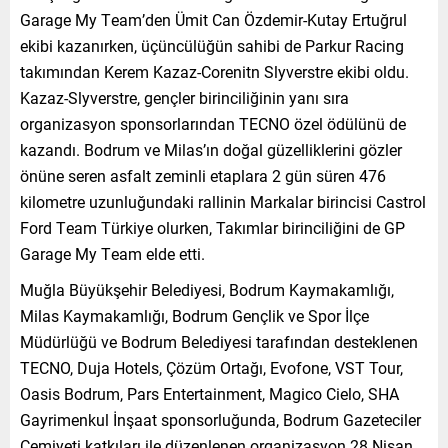
Garage My Team’den Ümit Can Özdemir-Kutay Ertuğrul
ekibi kazanırken, üçüncülüğün sahibi de Parkur Racing
takımından Kerem Kazaz-Corenitn Slyverstre ekibi oldu.
Kazaz-Slyverstre, gençler birinciliğinin yanı sıra
organizasyon sponsorlarından TECNO özel ödülünü de
kazandı. Bodrum ve Milas’ın doğal güzelliklerini gözler
önüne seren asfalt zeminli etaplara 2 gün süren 476
kilometre uzunluğundaki rallinin Markalar birincisi Castrol
Ford Team Türkiye olurken, Takımlar birinciliğini de GP
Garage My Team elde etti.
Muğla Büyükşehir Belediyesi, Bodrum Kaymakamlığı,
Milas Kaymakamlığı, Bodrum Gençlik ve Spor İlçe
Müdürlüğü ve Bodrum Belediyesi tarafından desteklenen
TECNO, Duja Hotels, Çözüm Ortağı, Evofone, VST Tour,
Oasis Bodrum, Pars Entertainment, Magico Cielo, SHA
Gayrimenkul İnşaat sponsorluğunda, Bodrum Gazeteciler
Cemiyeti katkıları ile düzenlenen organizasyon 28 Nisan