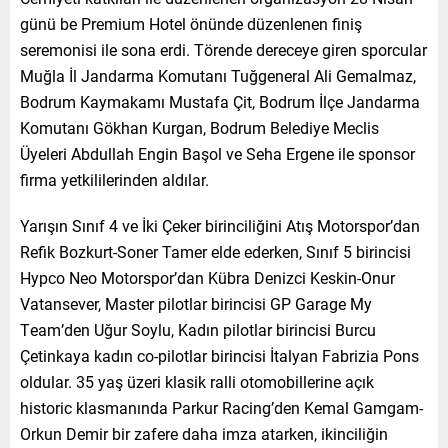
günü be Premium Hotel önünde düzenlenen finiş
seremonisi ile sona erdi. Törende dereceye giren sporcular
Muğla İl Jandarma Komutanı Tuğgeneral Ali Gemalmaz,
Bodrum Kaymakamı Mustafa Çit, Bodrum İlçe Jandarma
Komutanı Gökhan Kurgan, Bodrum Belediye Meclis
Üyeleri Abdullah Engin Başol ve Seha Ergene ile sponsor
firma yetkililerinden aldılar.
Yarışın Sınıf 4 ve İki Çeker birinciliğini Atış Motorspor’dan
Refik Bozkurt-Soner Tamer elde ederken, Sınıf 5 birincisi
Hypco Neo Motorspor’dan Kübra Denizci Keskin-Onur
Vatansever, Master pilotlar birincisi GP Garage My
Team’den Uğur Soylu, Kadın pilotlar birincisi Burcu
Çetinkaya kadın co-pilotlar birincisi İtalyan Fabrizia Pons
oldular. 35 yaş üzeri klasik ralli otomobillerine açık
historic klasmanında Parkur Racing’den Kemal Gamgam-
Orkun Demir bir zafere daha imza atarken, ikinciliğin