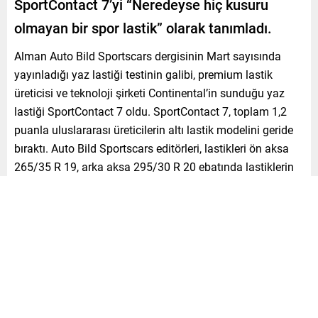
SportContact 7’yi “Neredeyse hiç kusuru
olmayan bir spor lastik” olarak tanımladı.
Alman Auto Bild Sportscars dergisinin Mart sayısında
yayınladığı yaz lastiği testinin galibi, premium lastik
üreticisi ve teknoloji şirketi Continental’in sunduğu yaz
lastiği SportContact 7 oldu. SportContact 7, toplam 1,2
puanla uluslararası üreticilerin altı lastik modelini geride
bıraktı. Auto Bild Sportscars editörleri, lastikleri ön aksa
265/35 R 19, arka aksa 295/30 R 20 ebatında lastiklerin
takıldığı bir Mercedes AMG GT araç ile ıslak ve kuru yolda
toplam dokuz kriterde test etti.
Editörler, SportContact 7’nin neredeyse hiç kusuru
olmayan bir spor lastik olduğunu belirtti. Editörler lastiğin
hassas direksiyon tepkisi, ıslak ve kuru yollarda dinamik
yol tutuşu, mükemmel dengesi, kısa fren mesafesi ve iyi