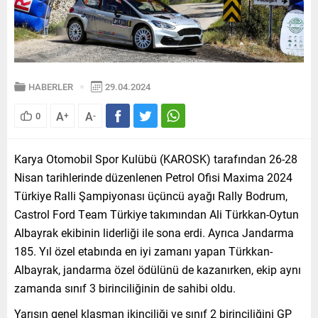
HABERLER
29.04.2024
A
A
0
+
-
Karya Otomobil Spor Kulübü (KAROSK) tarafından 26-28
Nisan tarihlerinde düzenlenen Petrol Ofisi Maxima 2024
Türkiye Ralli Şampiyonası üçüncü ayağı Rally Bodrum,
Castrol Ford Team Türkiye takımından Ali Türkkan-Oytun
Albayrak ekibinin liderliği ile sona erdi. Ayrıca Jandarma
185. Yıl özel etabında en iyi zamanı yapan Türkkan-
Albayrak, jandarma özel ödülünü de kazanırken, ekip aynı
zamanda sınıf 3 birinciliğinin de sahibi oldu.
Yarışın genel klasman ikinciliği ve sınıf 2 birinciliğini GP