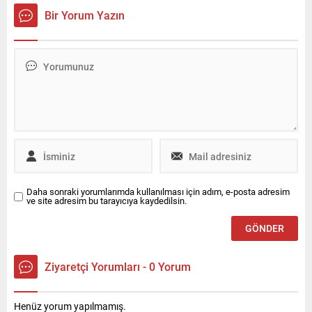
tarafından Türkiye’de temsil
deneyiminin temel unsurları
Bir Yorum Yazın
edilen ve 35 ilde 100’den
haline geliyor. Bu alanda
fazla ofisi bulunan
öncü olan Bosch, yapay
Enterprise Türkiye, Ocak
zekayı araca entegre ederek
2026 itibarıyla kurumsal ve
kokpiti akıllı ve proaktif bir
ürün odaklı halkla ilişkiler
yol arkadaşına
hizmeti ile iletişim desteğini
dönüştürüyor. Bosch,
Canyaş İletişim’den alacak.
ABD’nin Las Vegas kentinde
düzenlenen CES® 2026’da
yapay...
Daha sonraki yorumlarımda kullanılması için adım, e-posta adresim
ve site adresim bu tarayıcıya kaydedilsin.
Ziyaretçi Yorumları - 0 Yorum
Henüz yorum yapılmamış.