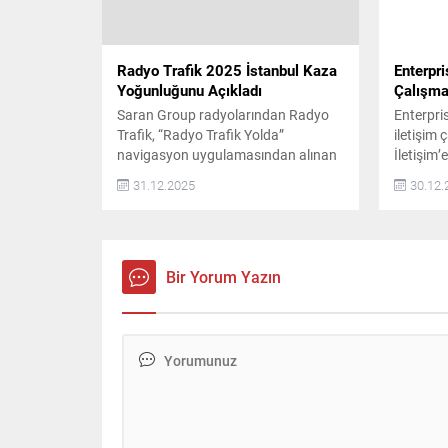
konuların başında güvenilirlik
geliyor....
Radyo Trafik 2025 İstanbul Kaza
Enterpri
Yoğunluğunu Açıkladı
Çalışmal
Saran Group radyolarından Radyo
Enterpri
Trafik, “Radyo Trafik Yolda”
iletişim
navigasyon uygulamasından alınan
İletişim’
veriler doğrultusunda, 2025 yılında
Yes Oto 
31.12.2025
30.12.
İstanbul’a ait kaza ve arızalı araç
edilen ve
istatistiklerini açıkladı. Buna göre,
bulunan 
İstanbul’da 2025 yılında ana
2026 iti
yollarda ve trafiği etkileyen kazaların
odaklı hal
en yoğun olduğu nokta D-100
iletişim 
Bir Yorum Yazın
Haramidere kesimi oldu. Radyo
alacak.
Trafik Yolda navigasyon
uygulamasından elde edilen
verilere...