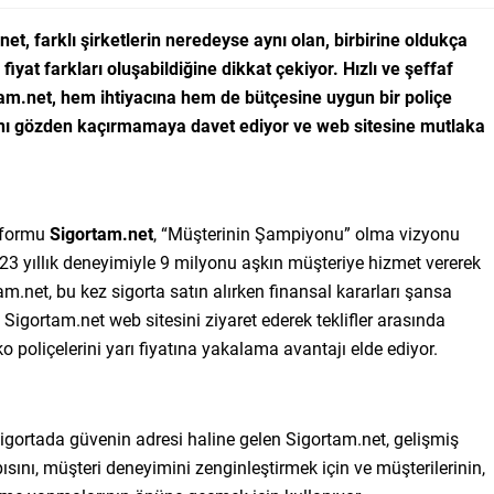
et, farklı şirketlerin neredeyse aynı olan, birbirine oldukça
fiyat farkları oluşabildiğine dikkat çekiyor. Hızlı ve şeffaf
rtam.net, hem ihtiyacına hem de bütçesine uygun bir poliçe
rını gözden kaçırmamaya davet ediyor ve web sitesine mutlaka
atformu
Sigortam.net
, “Müşterinin Şampiyonu” olma vizyonu
3 yıllık deneyimiyle 9 milyonu aşkın müşteriye hizmet vererek
am.net, bu kez sigorta satın alırken finansal kararları şansa
igortam.net web sitesini ziyaret ederek teklifler arasında
o poliçelerini yarı fiyatına yakalama avantajı elde ediyor.
sigortada güvenin adresi haline gelen Sigortam.net, gelişmiş
ısını, müşteri deneyimini zenginleştirmek için ve müşterilerinin,