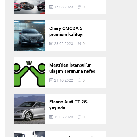
5’in resmi olarak
15.03.2023
0
satışlarına başlıyor!
Chery OMODA 5,
premium kaliteyi
Türkiye’de sunmaya
28.02.2023
0
hazırlanıyor
Martı’dan İstanbul’un
ulaşım sorununa nefes
aldıracak yeni
21.10.2022
0
platform: Tek Araçla
Gidelim (TAG)
Efsane Audi TT 25.
yaşında
12.05.2023
0