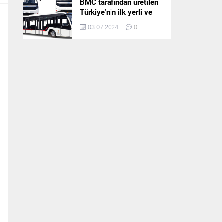
BMC tarafından üretilen
Türkiye’nin ilk yerli ve
milli apron otobüsü
03.07.2024
0
Neoport’a yurt dışından
ilgi büyüyor