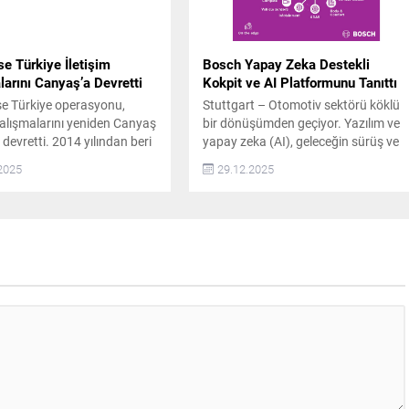
se Türkiye İletişim
Bosch Yapay Zeka Destekli
arını Canyaş’a Devretti
Kokpit ve AI Platformunu Tanıttı
se Türkiye operasyonu,
Stuttgart – Otomotiv sektörü köklü
 çalışmalarını yeniden Canyaş
bir dönüşümden geçiyor. Yazılım ve
e devretti. 2014 yılından beri
yapay zeka (AI), geleceğin sürüş ve
tarafından Türkiye’de temsil
araç içi deneyiminin temel unsurları
2025
29.12.2025
 35 ilde 100’den fazla ofisi
haline geliyor. Bu alanda öncü olan
Enterprise Türkiye, Ocak
Bosch, yapay zekayı araca entegre
barıyla kurumsal ve ürün
ederek kokpiti akıllı ve proaktif bir yol
kla ilişkiler hizmeti ile
arkadaşına dönüştürüyor. Bosch,
desteğini Canyaş İletişim’den
ABD’nin Las Vegas kentinde
düzenlenen CES® 2026’da yapay...