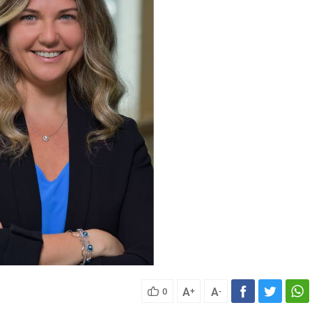
A
A
0
+
-