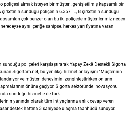
ko poliçesi almak isteyen bir müşteri, genişletilmiş kapsamlı bir
 A şirketinin sunduğu poliçenin 6.357TL, B şirketinin sunduğu
Kapsamları çok benzer olan bu iki poliçede müşterilerimiz neden
er neredeyse aynı içeriğe sahipse, herkes yarı fiyatına varan
n sunduğu poliçeleri karşılaştırarak Yapay Zekâ Destekli Sigorta
nan Sigortam.net, bu yenilikçi hizmet anlayışını “Müşterinin
dırıyor ve müşteri deneyimini zenginleştirirken onların
 yapmalarının önüne geçiyor. Sigorta sektöründe inovasyonu
sında sunduğu hizmetle de fark
lerinin yanında olarak tüm ihtiyaçlarına anlık cevap veren
asar destek hattına 3 saniyede ulaşma taahhüdü sunuyor.