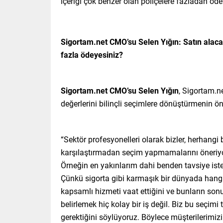
içeriği çok benzer olan poliçelere fazladan ö
Sigortam.net CMO’su Selen Yığın: Satın alaca
fazla ödeyesiniz?
Sigortam.net CMO’su Selen Yığın
, Sigortam.ne
değerlerini bilinçli seçimlere dönüştürmenin önem
“Sektör profesyonelleri olarak bizler, herhangi 
karşılaştırmadan seçim yapmamalarını öneriyor
Örneğin en yakınlarım dahi benden tavsiye isted
Çünkü sigorta gibi karmaşık bir dünyada hangi
kapsamlı hizmeti vaat ettiğini ve bunların sonuc
belirlemek hiç kolay bir iş değil. Biz bu seçi
gerektiğini söylüyoruz. Böylece müşterilerimizi