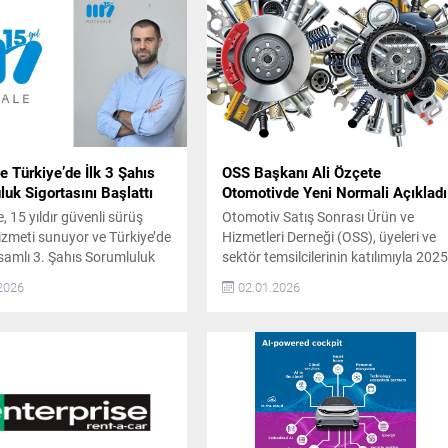
 Türkiye’de İlk 3 Şahıs
OSS Başkanı Ali Özçete
uk Sigortasını Başlattı
Otomotivde Yeni Normali Açıkladı
 15 yıldır güvenli sürüş
Otomotiv Satış Sonrası Ürün ve
izmeti sunuyor ve Türkiye’de
Hizmetleri Derneği (OSS), üyeleri ve
amlı 3. Şahıs Sorumluluk
sektör temsilcilerinin katılımıyla 202
 hizmet sağlayan ilk ve tek
yılının son toplantısını gerçekleştirdi.
2026
02.01.2026
arak sektöre öncülük ediyor.
Toplantıda, sektörün yeni dönemi ve
nda araç sahiplerine güvenli
önümüzdeki yıllara ilişkin
lu ulaşım alternatifi
değerlendirmelerde bulunan OSS
macıyla kurulan Motovale,
Derneği Başkanı Ali Özçete, 2023
ebeplerle araç kullanamayan
yılının sektör için olağanüstü bir yıl
deneyimli şoförler eşliğinde
olduğunu belirtti. Özçete,
ş hizmeti...
pandemiden çıkışla birlikte
ertelenmiş talebin hızla devreye...