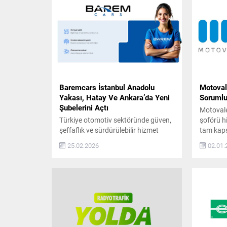
Baremcars İstanbul Anadolu
Motovale
Yakası, Hatay Ve Ankara’da Yeni
Sorumlul
Şubelerini Açtı
Motovale,
Türkiye otomotiv sektöründe güven,
şoförü h
şeffaflık ve sürdürülebilir hizmet
tam kaps
anlayışıyla konumlanan BaremCars,
Sigortalı
25.02.2026
02.01.
büyüme yolculuğunda önemli bir
şirket ol
adım daha attı. Şirket, artan müşteri
2009 yılı
talebi ve operasyonel kapasite
ve konfor
doğrultusunda İstanbul Anadolu
sunmak a
Yakası, Hatay ve Ankara’da yeni
farklı s
şubelerini hizmete açtığını duyurdu.
kişilere 
Son yıllarda otomotiv sektöründe
özel sürü
tüketicilerin en çok önem verdiği