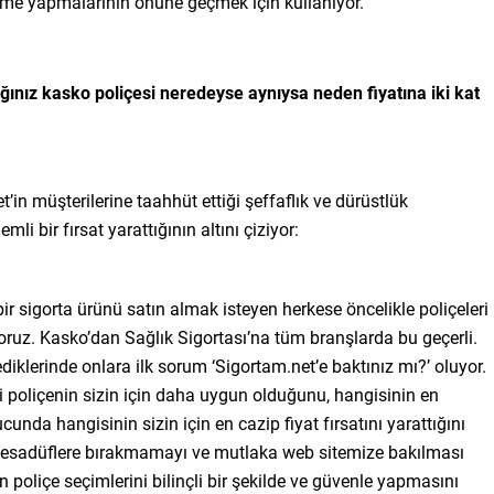
deme yapmalarının önüne geçmek için kullanıyor.
ğınız kasko poliçesi neredeyse aynıysa neden fiyatına iki kat
t’in müşterilerine taahhüt ettiği şeffaflık ve dürüstlük
li bir fırsat yarattığının altını çiziyor:
bir sigorta ürünü satın almak isteyen herkese öncelikle poliçeleri
uz. Kasko’dan Sağlık Sigortası’na tüm branşlarda bu geçerli.
iklerinde onlara ilk sorum ‘Sigortam.net’e baktınız mı?’ oluyor.
 poliçenin sizin için daha uygun olduğunu, hangisinin en
unda hangisinin sizin için en cazip fiyat fırsatını yarattığını
mi tesadüflere bırakmamayı ve mutlaka web sitemize bakılması
n poliçe seçimlerini bilinçli bir şekilde ve güvenle yapmasını