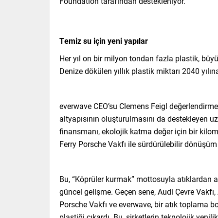
Foundation tarafından destekleniyor.
Temiz su için yeni yapılar
Her yıl on bir milyon tondan fazla plastik, büy
Denize dökülen yıllık plastik miktarı 2040 yılın
everwave CEO’su Clemens Feigl değerlendirmesi
altyapısının oluşturulmasını da destekleyen uzu
finansmanı, ekolojik katma değer için bir kilom
Ferry Porsche Vakfı ile sürdürülebilir dönüşü
Bu, “Köprüler kurmak” mottosuyla atıklardan a
güncel gelişme. Geçen sene, Audi Çevre Vakfı
Porsche Vakfı ve everwave, bir atık toplama b
plastiği çıkardı. Bu, şirketlerin teknolojik yeni