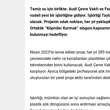
Temiz su için birlikte: Audi Çevre Vakfı ve F
vadeli yeni bir işbirliğine gidiyor. İşbirliği 
olacak. Projenin odak noktası, her yıl yakla
Ortaklık “Köprüler Kurmak” sloganı kapsamın
bulunmayı hedefliyor.
Nisan 2023’te lanse edilen proje, her yıl 385 t
çevresindeki nehir ve kanallardan plastikleri 
teknelerinden birini kullanacak. Audi Çevre Vak
karşılıyor. Ayrıca bölgedeki profesyonel atık im
oluşturulan bir yerel proje ekibi tarafından de
İşbirliği, mümkün olan en iyi sonuçları sağlam
plastik atık döngüsünü sona erdirmeyi amaçlıy