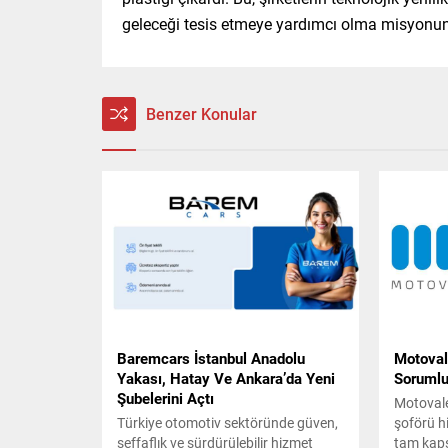
geleceği tesis etmeye yardımcı olma misyonun
Benzer Konular
Baremcars İstanbul Anadolu
Motovale
Yakası, Hatay Ve Ankara’da Yeni
Sorumlul
Şubelerini Açtı
Motovale,
Türkiye otomotiv sektöründe güven,
şoförü h
şeffaflık ve sürdürülebilir hizmet
tam kaps