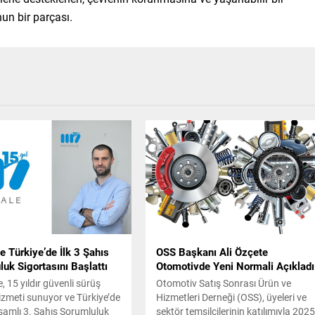
un bir parçası.
 Türkiye’de İlk 3 Şahıs
OSS Başkanı Ali Özçete
uk Sigortasını Başlattı
Otomotivde Yeni Normali Açıkladı
 15 yıldır güvenli sürüş
Otomotiv Satış Sonrası Ürün ve
izmeti sunuyor ve Türkiye’de
Hizmetleri Derneği (OSS), üyeleri ve
amlı 3. Şahıs Sorumluluk
sektör temsilcilerinin katılımıyla 202