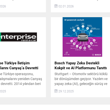
 hizmet sağlayan ilk ve tek
yılının son toplantısını gerçekleştirdi.
2026
02.01.2026
arak sektöre öncülük ediyor.
Toplantıda, sektörün yeni dönemi ve
nda araç sahiplerine güvenli
önümüzdeki yıllara ilişkin
lu ulaşım alternatifi
değerlendirmelerde bulunan OSS
macıyla kurulan Motovale,
Derneği Başkanı Ali Özçete, 2023
ebeplerle araç kullanamayan
yılının sektör için olağanüstü bir yıl
deneyimli şoförler eşliğinde
olduğunu belirtti. Özçete,
ş hizmeti...
pandemiden çıkışla birlikte
ertelenmiş talebin hızla devreye...
se Türkiye İletişim
Bosch Yapay Zeka Destekli
arını Canyaş’a Devretti
Kokpit ve AI Platformunu Tanıttı
se Türkiye operasyonu,
Stuttgart – Otomotiv sektörü köklü
 çalışmalarını yeniden Canyaş
bir dönüşümden geçiyor. Yazılım ve
e devretti. 2014 yılından beri
yapay zeka (AI), geleceğin sürüş ve
tarafından Türkiye’de temsil
araç içi deneyiminin temel unsurları
2025
29.12.2025
 35 ilde 100’den fazla ofisi
haline geliyor. Bu alanda öncü olan
Enterprise Türkiye, Ocak
Bosch, yapay zekayı araca entegre
barıyla kurumsal ve ürün
ederek kokpiti akıllı ve proaktif bir yol
kla ilişkiler hizmeti ile
arkadaşına dönüştürüyor. Bosch,