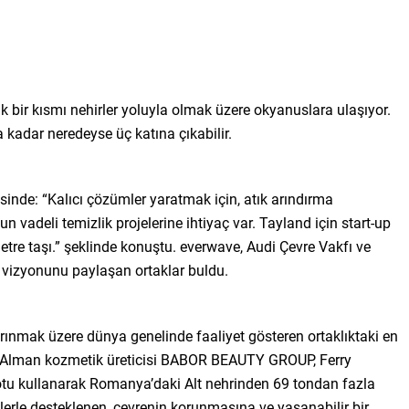
ük bir kısmı nehirler yoluyla olmak üzere okyanuslara ulaşıyor.
a kadar neredeyse üç katına çıkabilir.
nde: “Kalıcı çözümler yaratmak için, atık arındırma
n vadeli temizlik projelerine ihtiyaç var. Tayland için start-up
etre taşı.” şeklinde konuştu. everwave, Audi Çevre Vakfı ve
m vizyonunu paylaşan ortaklar buldu.
rınmak üzere dünya genelinde faaliyet gösteren ortaklıktaki en
, Alman kozmetik üreticisi BABOR BEAUTY GROUP, Ferry
otu kullanarak Romanya’daki Alt nehrinden 69 tondan fazla
liklerle desteklenen, çevrenin korunmasına ve yaşanabilir bir