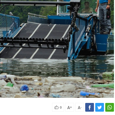
A
A
0
+
-