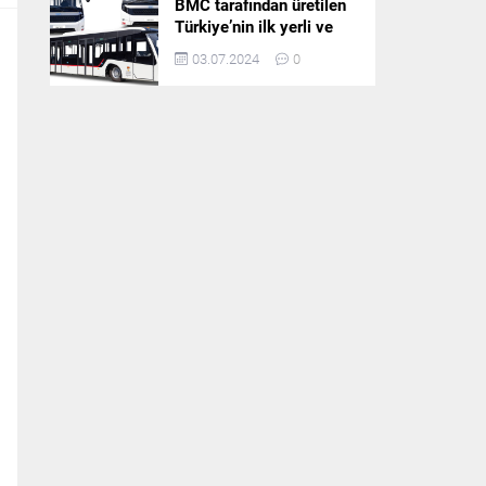
BMC tarafından üretilen
Türkiye’nin ilk yerli ve
milli apron otobüsü
03.07.2024
0
Neoport’a yurt dışından
ilgi büyüyor