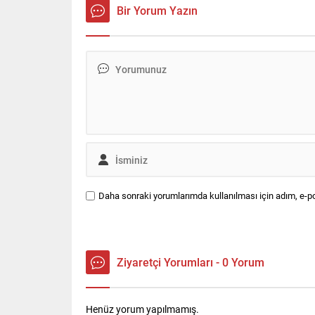
en yoğun olduğu nokta D-100
iletişim 
Bir Yorum Yazın
Haramidere kesimi oldu. Radyo
alacak.
Trafik Yolda navigasyon
uygulamasından elde edilen
verilere...
Daha sonraki yorumlarımda kullanılması için adım, e-po
Ziyaretçi Yorumları - 0 Yorum
Henüz yorum yapılmamış.