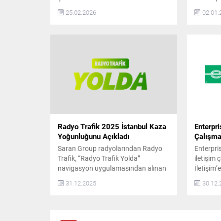
anlayışıyla konumlanan BaremCars,
Sigortalı
25.02.2026
02.01.
büyüme yolculuğunda önemli bir
şirket ol
adım daha attı. Şirket, artan müşteri
2009 yılı
talebi ve operasyonel kapasite
ve konfor
doğrultusunda İstanbul Anadolu
sunmak a
Yakası, Hatay ve Ankara’da yeni
farklı s
şubelerini hizmete açtığını duyurdu.
kişilere 
Son yıllarda otomotiv sektöründe
özel sürü
tüketicilerin en çok önem verdiği
konuların başında güvenilirlik
geliyor....
Radyo Trafik 2025 İstanbul Kaza
Enterpri
Yoğunluğunu Açıkladı
Çalışmal
Saran Group radyolarından Radyo
Enterpri
Trafik, “Radyo Trafik Yolda”
iletişim
navigasyon uygulamasından alınan
İletişim’
veriler doğrultusunda, 2025 yılında
Yes Oto 
31.12.2025
30.12.
İstanbul’a ait kaza ve arızalı araç
edilen ve
istatistiklerini açıkladı. Buna göre,
bulunan 
İstanbul’da 2025 yılında ana
2026 iti
yollarda ve trafiği etkileyen kazaların
odaklı hal