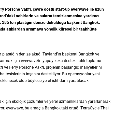
erry Porsche Vakfı, çevre dostu start-up everwave ile uzun
Tayland’daki nehirlerin ve suların temizlenmesine yardımcı
şık 385 ton plastiğin denize döküldüğü başkent Bangkok.
da atıklardan arınmaya yönelik küresel bir taahhütte
on plastiğin denize aktığı Tayland’ın başkenti Bangkok ve
çıkarmak için everwave’in yapay zeka destekli atık toplama
fı ve Ferry Porsche Vakfı, projenin başlangıç maliyetlerini
ha tesislerinin inşasını destekliyor. Bu operasyonlar yeni
steklenecek olup böylece yerel istihdam yaratılacak.
ak için ekolojik çözümler ve yerel uzmanlıklardan yararlanarak
or. everwave, bu amaçla Bangkok’taki ortağı TerraCycle Thai