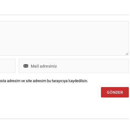
desteğini Canyaş İletişim’den
ABD’nin Las Vegas kentinde
düzenlenen CES® 2026’da yapay...
sta adresim ve site adresim bu tarayıcıya kaydedilsin.