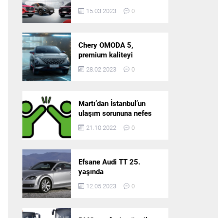
5’in resmi olarak
15.03.2023
0
satışlarına başlıyor!
Chery OMODA 5,
premium kaliteyi
Türkiye’de sunmaya
28.02.2023
0
hazırlanıyor
Martı’dan İstanbul’un
ulaşım sorununa nefes
aldıracak yeni
21.10.2022
0
platform: Tek Araçla
Gidelim (TAG)
Efsane Audi TT 25.
yaşında
12.05.2023
0