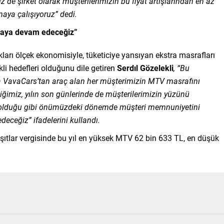
 de şirket olarak müşterilerimizin bu fiyat artışlarından en az
pmaya çalışıyoruz” dedi.
maya devam edeceğiz”
ıkları ölçek ekonomisiyle, tüketiciye yansıyan ekstra masrafları
 hedefleri olduğunu dile getiren
Serdıl Gözelekli
, “Bu
da VavaCars’tan araç alan her müşterimizin MTV masrafını
imiz, yılın son günlerinde de müşterilerimizin yüzünü
 olduğu gibi önümüzdeki dönemde müşteri memnuniyetini
eceğiz” ifadelerini kullandı.
tlar vergisinde bu yıl en yüksek MTV 62 bin 633 TL, en düşük