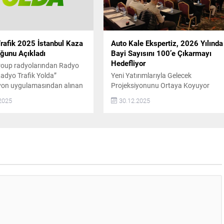
erin en çok önem verdiği
 başında güvenilirlik
.
rafik 2025 İstanbul Kaza
Auto Kale Ekspertiz, 2026 Yılında
ğunu Açıkladı
Bayi Sayısını 100’e Çıkarmayı
Hedefliyor
roup radyolarından Radyo
Radyo Trafik Yolda”
Yeni Yatırımlarıyla Gelecek
yon uygulamasından alınan
Projeksiyonunu Ortaya Koyuyor
doğrultusunda, 2025 yılında
2025
30.12.2025
a ait kaza ve arızalı araç
klerini açıkladı. Buna göre,
’da 2025 yılında ana
ve trafiği etkileyen kazaların
 olduğu nokta D-100
re kesimi oldu. Radyo
olda navigasyon
sından elde edilen
.