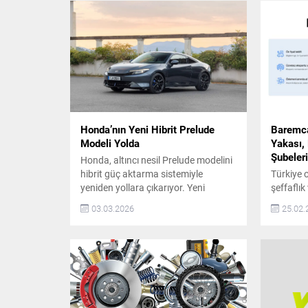
Honda’nın Yeni Hibrit Prelude
Baremca
Modeli Yolda
Yakası,
Şubeleri
Honda, altıncı nesil Prelude modelini
hibrit güç aktarma sistemiyle
Türkiye 
yeniden yollara çıkarıyor. Yeni
şeffaflık
Prelude, tasarım, sürüş keyfi ve hibrit
anlayışı
03.03.2026
25.02.
teknolojisini bir araya getirerek
büyüme y
markanın sportif ruhunu geleceğe
adım daha
taşıyor. Prelude’nin Hibrit Teknolojisi
talebi v
ve Performansı Prelude, S+ Shift
doğrultu
sistemiyle vites geçişlerinde daha
Yakası, 
fazla sürücü etkileşimi sunuyor. Civic
şubeleri
Type R’dan aktarılan gelişmiş şasi...
Son yıll