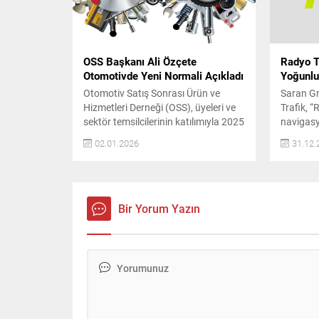
tüketicil
konuların
geliyor...
OSS Başkanı Ali Özçete
Radyo T
Otomotivde Yeni Normali Açıkladı
Yoğunlu
Otomotiv Satış Sonrası Ürün ve
Saran G
Hizmetleri Derneği (OSS), üyeleri ve
Trafik, “
sektör temsilcilerinin katılımıyla 2025
navigas
yılının son toplantısını gerçekleştirdi.
veriler 
02.01.2026
31.12.
Toplantıda, sektörün yeni dönemi ve
İstanbul’
önümüzdeki yıllara ilişkin
istatisti
değerlendirmelerde bulunan OSS
İstanbul
Derneği Başkanı Ali Özçete, 2023
yollarda 
yılının sektör için olağanüstü bir yıl
en yoğun
Bir Yorum Yazın
olduğunu belirtti. Özçete,
Haramide
pandemiden çıkışla birlikte
Trafik Y
ertelenmiş talebin hızla devreye...
uygulama
verilere..