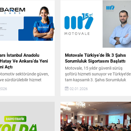
rs İstanbul Anadolu
Motovale Türkiye’de İlk 3 Şahıs
 Hatay Ve Ankara’da Yeni
Sorumluluk Sigortasını Başlattı
ni Açtı
Motovale, 15 yıldır güvenli sürüş
otomotiv sektöründe güven,
şoförü hizmeti sunuyor ve Türkiye’de
 ve sürdürülebilir hizmet
tam kapsamlı 3. Şahıs Sorumluluk
yla konumlanan BaremCars,
Sigortalı hizmet sağlayan ilk ve tek
2026
02.01.2026
olculuğunda önemli bir
şirket olarak sektöre öncülük ediyor.
 attı. Şirket, artan müşteri
2009 yılında araç sahiplerine güvenli
e operasyonel kapasite
ve konforlu ulaşım alternatifi
sunda İstanbul Anadolu
sunmak amacıyla kurulan Motovale,
Hatay ve Ankara’da yeni
farklı sebeplerle araç kullanamayan
ni hizmete açtığını duyurdu.
kişilere deneyimli şoförler eşliğinde
arda otomotiv sektöründe
özel sürüş hizmeti...