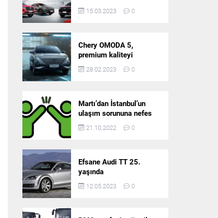
5’in resmi olarak
15.03.2023
0
satışlarına başlıyor!
Chery OMODA 5,
premium kaliteyi
Türkiye’de sunmaya
28.02.2023
0
hazırlanıyor
Martı’dan İstanbul’un
ulaşım sorununa nefes
aldıracak yeni
21.10.2022
0
platform: Tek Araçla
Gidelim (TAG)
Efsane Audi TT 25.
yaşında
12.05.2023
0