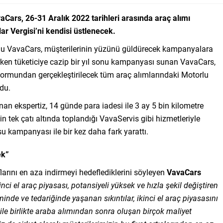
aCars, 26-31 Aralık 2022 tarihleri arasında araç alımı
ar Vergisi’ni kendisi üstlenecek.
formu VavaCars, müşterilerinin yüzünü güldürecek kampanyalara
en tüketiciye cazip bir yıl sonu kampanyası sunan VavaCars,
tformundan gerçekleştirilecek tüm araç alımlarındaki Motorlu
rdu.
an ekspertiz, 14 günde para iadesi ile 3 ay 5 bin kilometre
n tek çatı altında toplandığı VavaServis gibi hizmetleriyle
su kampanyası ile bir kez daha fark yarattı.
ek”
larını en aza indirmeyi hedeflediklerini söyleyen
VavaCars
inci el
araç piyasası, potansiyeli yüksek ve hızla şekil değiştiren
inde ve tedariğinde yaşanan sıkıntılar, ikinci el araç piyasasını
ile birlikte araba alımından sonra oluşan birçok maliyet