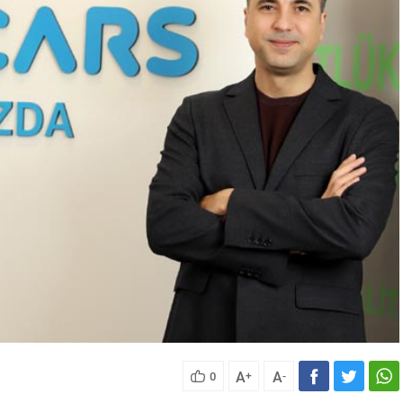
A
A
0
+
-