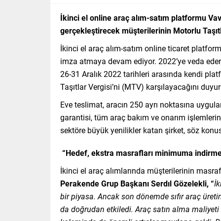
İkinci el online araç alım-satım platformu Vav
gerçekleştirecek müşterilerinin Motorlu Taşıtl
İkinci el araç alım-satım online ticaret plat
imza atmaya devam ediyor. 2022’ye veda ederk
26-31 Aralık 2022 tarihleri arasında kendi pla
Taşıtlar Vergisi’ni (MTV) karşılayacağını duyu
Eve teslimat, aracın 250 ayrı noktasına uygulan
garantisi, tüm araç bakım ve onarım işlemlerini
sektöre büyük yenilikler katan şirket, söz konu
“Hedef, ekstra masrafları minimuma indirm
İkinci el araç alımlarında müşterilerinin masraf
Perakende Grup Başkanı Serdıl Gözelekli, “
İk
bir piyasa. Ancak son dönemde sıfır araç üretim
da doğrudan etkiledi. Araç satın alma maliyeti 