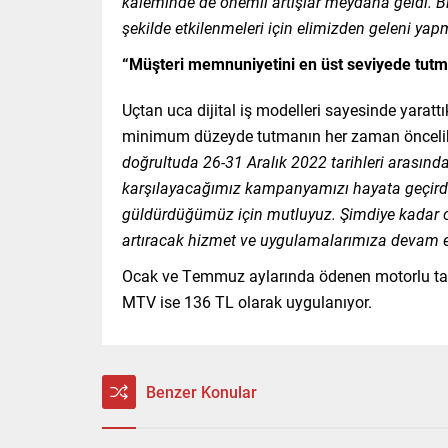
kaleminde de önemli artışlar meydana geldi. Biz
şekilde etkilenmeleri için elimizden geleni ya
“Müşteri memnuniyetini en üst seviyede tut
Uçtan uca dijital iş modelleri sayesinde yaratt
minimum düzeyde tutmanın her zaman öncelikli
doğrultuda 26-31 Aralık 2022 tarihleri arasın
karşılayacağımız kampanyamızı hayata geçirdiğ
güldürdüğümüz için mutluyuz. Şimdiye kadar
artıracak hizmet ve uygulamalarımıza devam ed
Ocak ve Temmuz aylarında ödenen motorlu taşı
MTV ise 136 TL olarak uygulanıyor.
Benzer Konular