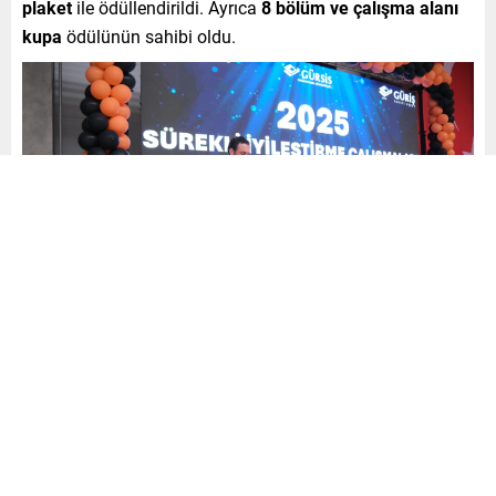
plaket
ile ödüllendirildi. Ayrıca
8 bölüm ve çalışma alanı
kupa
ödülünün sahibi oldu.
A3 Proje ve Destek Çalışmaları
2025 yılında toplamda
126 adet A3 çalışması
yapıldı.
Yarışma sonucunda en iyi 1., 2. ve 3. A3 çalışmaları
seçildi. Bu çalışmalarda aktif rol üstlenen ekip üyeleri
sertifika ile ödüllendirildi. Projelere liderlik eden çalışanlar