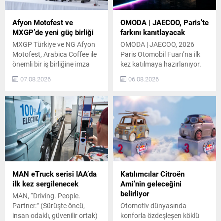
Afyon Motofest ve
OMODA | JAECOO, Paris’te
MXGP’de yeni güç birliği
farkını kanıtlayacak
MXGP Türkiye ve NG Afyon
OMODA | JAECOO, 2026
Motofest, Arabica Coffee ile
Paris Otomobil Fuarı’na ilk
önemli bir iş birliğine imza
kez katılmaya hazırlanıyor.
attı. Bu iş birliği töreni,
Markanın Avrupa’daki hızlı
07.08.2026
06.08.2026
tarafların katılımıyla
büyümesini yansıtan bu
gerçekleşti. Arabica Coffee,
katılımda, ürün gamı ve
organizasyonun önemli
Fransa’da ilk kez
paydaşlarından biri olarak
sergilenecek yeni modeller
etkinliğin önde gelen
otomobil tutkunlarıyla
destekçileri arasında yer
buluşacak. OMODA |
alacak. MXGP Türkiye ve NG
JAECOO’nun Paris Otomobil
Afyon Motofest’in Önemi
Fuarı’ndaki Modelleri
Türkiye’nin uluslararası
OMODA | JAECOO, fuarda
alanda en istikrarlı şekilde
JAECOO 5, JAECOO 7,
MAN eTruck serisi IAA’da
Katılımcılar Citroën
düzenlenen...
OMODA 7 ve OMODA 9...
ilk kez sergilenecek
Ami’nin geleceğini
belirliyor
MAN, “Driving. People.
Partner.” (Sürüşte öncü,
Otomotiv dünyasında
insan odaklı, güvenilir ortak)
konforla özdeşleşen köklü