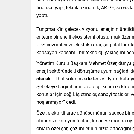
finansal yapı, teknik uzmanlık, AR-GE, servis ka
yaptı.
Tunçmatik’in gelecek vizyonu, enerjinin üretild
entegre bir enerji ekosistemi oluşturmak üzerine
UPS çözümleri ve elektrikli araç şarj platformla
kapsayan kapsamlı bir teknoloji yaklaşımı ben
Yönetim Kurulu Başkanı Mehmet Özer, dünya gene
enerji sektöründeki dönüşüme uyum sağladıklar
olacak
. Hibrit solar inverterler ve lityum bata
Şebekeye bağımlılığın azaldığı, kendi elektriğ
konutlar için değil, işletmeler, sanayi tesisleri v
hoşlanmıyor,” dedi.
Özer, elektrikli araç dönüşümünün sadece bine
otobüs ve kamyon filoları, liman ve marina uyg
onlara özel şarj çözümlerinin hızla artacağını g