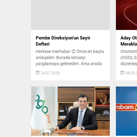
Pembe Direksiyon’un Seyir
Aday Ot
Defteri
Merakla
Herkese merhaba! 😊 Önce en başta
Otomotiv
anlaşalım. Burada kimseyi
(OGD), bu
yargılamaya gelmedim. Ama arada
düzenleye
bir bazılarının kulağını hafifçe
Otomobil
24.07.2026
08.03.
çekeceğim, onu da peşinen
otomobill
söyleyeyim. 😊 Çünkü ben sadece
Kategoril
araba kullanmayı öğretmiyorum.
Otomobil
Yıllardır direksiyonun arkasında
“Yılın Ta
hayatı gözlemliyorum. Ve yıllar
“Yılın Ba
içinde şunu fark ettim: Bir insanın
Premium 
direksiyon başındaki davranışları,
de ödüll
çoğu zaman karakteri hakkında da...
Otomobill
33 aday.