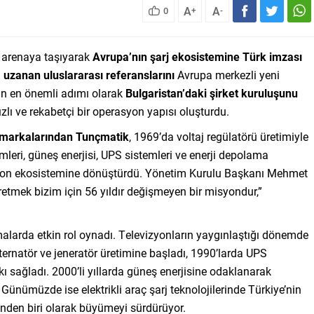
A
A
0
+
-
sel arenaya taşıyarak
Avrupa’nın şarj ekosistemine Türk imzası
 uzanan uluslararası referanslarını
Avrupa merkezli yeni
nin en önemli adımı olarak
Bulgaristan’daki şirket kuruluşunu
lı ve rekabetçi bir operasyon yapısı oluşturdu.
cü markalarından Tunçmatik
, 1969’da voltaj regülatörü üretimiyle
mleri, güneş enerjisi, UPS sistemleri ve enerji depolama
asyon ekosistemine dönüştürdü. Yönetim Kurulu Başkanı Mehmet
retmek bizim için 56 yıldır değişmeyen bir misyondur,”
şamalarda etkin rol oynadı. Televizyonların yaygınlaştığı dönemde
ernatör ve jeneratör üretimine başladı, 1990’larda UPS
ı sağladı. 2000’li yıllarda güneş enerjisine odaklanarak
 Günümüzde ise elektrikli araç şarj teknolojilerinde Türkiye’nin
rinden biri olarak büyümeyi sürdürüyor.