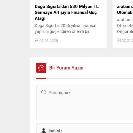
Doğa Sigorta’dan 530 Milyon TL
arabam.
Sermaye Artışıyla Finansal Güç
Otomobil
Atağı
arabam.c
Doğa Sigorta, 2026 yılına finansal
Otomotiv
yapısını güçlendiren önemli bir
Öngörüle
hamleyle başladı. Şirket, büyüme
yıldır h
05.01.2026
02.01.
hedefleri doğrultusunda tamamı
2025 yılı
nakit olmak üzere 530 milyon TL
el ilan v
tutarında sermaye artışı
hazırlan
gerçekleştirdi. Doğa Sigorta’nın
göre, 20
Sermaye Artışı ve Finansal Gücü
genellikl
Bir Yorum Yazın
Sektördeki büyümesini sürdüren
Ağustos 
Doğa Sigorta, sermaye yapısını
gösteren
güçlendirerek rekabet gücünü
fiyatlard
artırdı. Bu sermaye artışıyla birlikte
şirketin toplam...