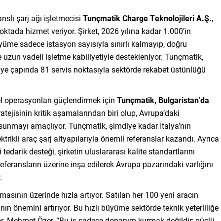
slı şarj ağı işletmecisi
Tunçmatik Charge Teknolojileri A.Ş.
,
ktada hizmet veriyor. Şirket, 2026 yılına kadar 1.000’in
yüme sadece istasyon sayısıyla sınırlı kalmayıp, doğru
e uzun vadeli işletme kabiliyetiyle destekleniyor. Tunçmatik,
kiye çapında 81 servis noktasıyla sektörde rekabet üstünlüğü
el operasyonları güçlendirmek için
Tunçmatik, Bulgaristan’da
atejisinin kritik aşamalarından biri olup, Avrupa’daki
t sunmayı amaçlıyor. Tunçmatik, şimdiye kadar İtalya’nın
trikli araç şarj altyapılarıyla önemli referanslar kazandı. Ayrıca
tedarik desteği, şirketin uluslararası kalite standartlarını
eferansların üzerine inşa edilerek Avrupa pazarındaki varlığını
.
amasının üzerinde hızla artıyor. Satılan her 100 yeni aracın
sının önemini artırıyor. Bu hızlı büyüme sektörde teknik yeterliliğe
r. Mehmet Özer, “Bu iş sadece donanım kurmak değildir; güçlü