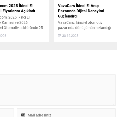
com 2025 İkinci El
VavaCars İkinci El Araç
 Fiyatlarını Açıkladı
Pazarında Dijital Deneyimi
Güçlendirdi
om, 2025 İkinci El
 Karnesi ve 2026
VavaCars, ikinci el otomotiv
ri Otomotiv sektöründe 25
pazarında dönüşümün hızlandığı
izmet veren arabam.com,
2025 yılında dijital süreçlerini
2026
30.12.2025
nın analizini paylaştı. İkinci
optimize ederek kullanıcı deneyimini
erilerine dayanarak
daha da güçlendirdi.
an Aylık Fiyat Endeksi’ne
Makroekonomik koşulların etkisiyle
25 boyunca reel fiyatlar
temkinli ilerleyen pazarda, şirket
e düşüş eğiliminde seyretti.
güven, şeffaflık ve hız odaklı hizmet
ayı, %0,43 oranında artış
modeliyle sektördeki güçlü
 tek dönem oldu. Reel
konumunu pekiştirdi. VavaCars
aki bu...
Ticari Grup Başkanı Serdıl Gözelekli,
bir yıl içinde ikinci el araç fiyatlarının
yüzde...