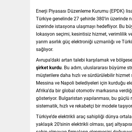
Enerji Piyasası Düzenleme Kurumu (EPDK) lisan
Türkiye genelinde 27 şehirde 380’in üzerinde no
üzerinde istasyona ulaşmayı hedefliyor. Bu bü
lokasyon seçimi, kesintisiz hizmet, verimlilik v
yarım asırlık güç elektroniği uzmanlığı ve Tür
sağlıyor.
Avrupa’daki artan talebi karşılamak ve bölges
şirket kurdu
. Bu adım, uluslararası büyüme str
müşterilere daha hızlı ve sürdürülebilir hizme
Messina ve Napoli belediyeleri için kurduğu elek
Afrika’da bir global otomotiv markasına verdiği 
gösteriyor. Bulgaristan yapılanması, bu güçlü r
sistematik, hızlı ve rekabetçi bir modele taşıyor
Türkiye’de elektrikli araç sahipliği dünya ortal
yaklaşık 20’sinin elektrikli olması, şarj altyapı
sahip olmayan firmaların elenmesini doğuruyo