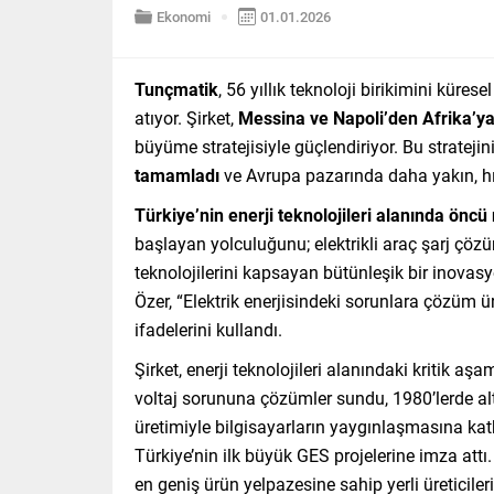
Ekonomi
01.01.2026
Tunçmatik
, 56 yıllık teknoloji birikimini küre
atıyor. Şirket,
Messina ve Napoli’den Afrika’ya
büyüme stratejisiyle güçlendiriyor. Bu strateji
tamamladı
ve Avrupa pazarında daha yakın, hız
Türkiye’nin enerji teknolojileri alanında ön
başlayan yolculuğunu; elektrikli araç şarj çözü
teknolojilerini kapsayan bütünleşik bir inov
Özer, “Elektrik enerjisindeki sorunlara çözüm ü
ifadelerini kullandı.
Şirket, enerji teknolojileri alanındaki kritik a
voltaj sorununa çözümler sundu, 1980’lerde alt
üretimiyle bilgisayarların yaygınlaşmasına katk
Türkiye’nin ilk büyük GES projelerine imza attı.
en geniş ürün yelpazesine sahip yerli üreticile