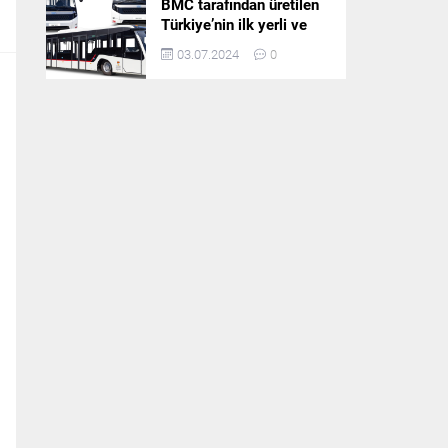
BMC tarafından üretilen
Türkiye’nin ilk yerli ve
milli apron otobüsü
03.07.2024
0
Neoport’a yurt dışından
ilgi büyüyor