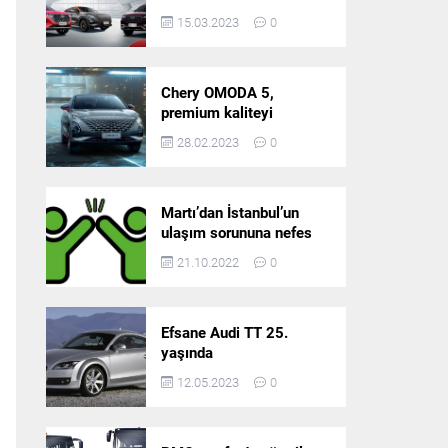
5’in resmi olarak
15.03.2023
0
satışlarına başlıyor!
Chery OMODA 5,
premium kaliteyi
Türkiye’de sunmaya
28.02.2023
0
hazırlanıyor
Martı’dan İstanbul’un
ulaşım sorununa nefes
aldıracak yeni
21.10.2022
0
platform: Tek Araçla
Gidelim (TAG)
Efsane Audi TT 25.
yaşında
12.05.2023
0