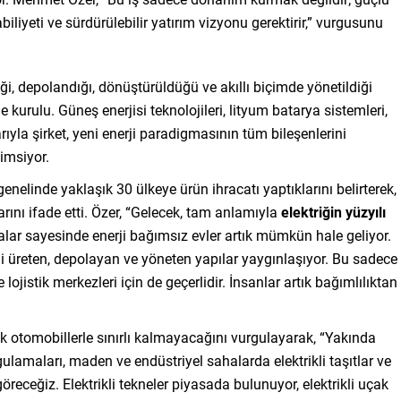
biliyeti ve sürdürülebilir yatırım vizyonu gerektirir,” vurgusunu
iği, depolandığı, dönüştürüldüğü ve akıllı biçimde yönetildiği
 kurulu. Güneş enerjisi teknolojileri, lityum batarya sistemleri,
rıyla şirket, yeni enerji paradigmasının tüm bileşenlerini
imsiyor.
linde yaklaşık 30 ülkeye ürün ihracatı yaptıklarını belirterek,
ını ifade etti. Özer, “Gelecek, tam anlamıyla
elektriğin yüzyılı
ryalar sayesinde enerji bağımsız evler artık mümkün hale geliyor.
ini üreten, depolayan ve yöneten yapılar yaygınlaşıyor. Bu sadece
e lojistik merkezleri için de geçerlidir. İnsanlar artık bağımlılıktan
k otomobillerle sınırlı kalmayacağını vurgulayarak, “Yakında
ulamaları, maden ve endüstriyel sahalarda elektrikli taşıtlar ve
öreceğiz. Elektrikli tekneler piyasada bulunuyor, elektrikli uçak