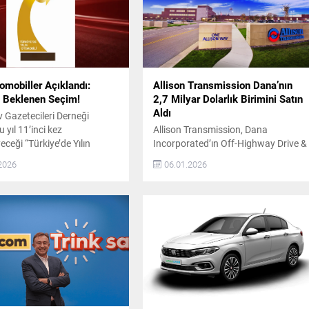
omobiller Açıklandı:
Allison Transmission Dana’nın
 Beklenen Seçim!
2,7 Milyar Dolarlık Birimini Satın
Aldı
 Gazetecileri Derneği
 yıl 11’inci kez
Allison Transmission, Dana
ceği “Türkiye’de Yılın
Incorporated’ın Off-Highway Drive &
i” seçimi için aday
Motion Systems iş birimini yaklaşık
2026
06.01.2026
eri açıkladı. Ödül
2,7 milyar dolar karşılığında satın
eri “Türkiye’de Yılın
aldı. Bu satın alma ile birleşen şirket,
i” ana ödülünün yanı sıra
29 ülkede faaliyet gösteren ve 5,5
sarımı”, “Yılın İnovasyonu”,
milyar dolar ciroya sahip küresel bir
sın Lansmanı” ve “Yılın
organizasyon haline geldi. Küresel
Otomobili” kategorilerinde
Varlık ve Sektörlerde Yönelim Yeni
er verilecek. 2026 Aday
yapı, altyapı, enerji, tarım, inşaat...
er 2026 yılı için belirlenen
..