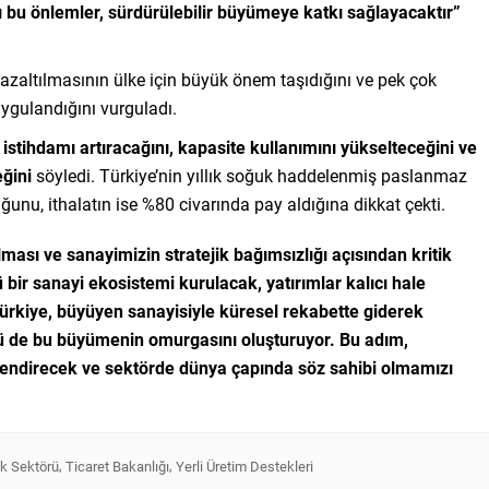
ğı bu önlemler, sürdürülebilir büyümeye katkı sağlayacaktır”
azaltılmasının ülke için büyük önem taşıdığını ve pek çok
uygulandığını vurguladı.
istihdamı artıracağını, kapasite kullanımını yükselteceğini ve
eğini
söyledi. Türkiye’nin yıllık soğuk haddelenmiş paslanmaz
ğunu, ithalatın ise %80 civarında pay aldığına dikkat çekti.
lması ve sanayimizin stratejik bağımsızlığı açısından kritik
bir sanayi ekosistemi kurulacak, yatırımlar kalıcı hale
ürkiye, büyüyen sanayisiyle küresel rekabette giderek
rü de bu büyümenin omurgasını oluşturuyor. Bu adım,
endirecek ve sektörde dünya çapında söz sahibi olmamızı
,
,
k Sektörü
Ticaret Bakanlığı
Yerli Üretim Destekleri