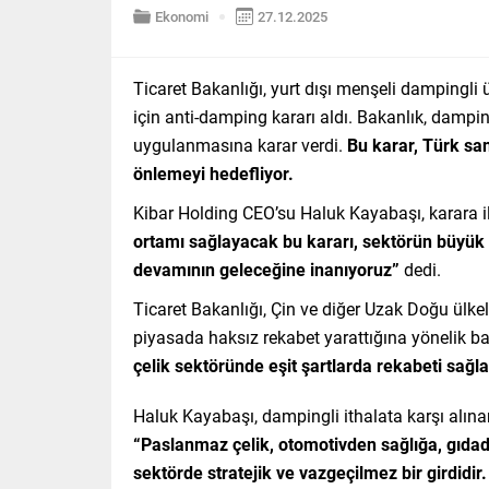
Ekonomi
27.12.2025
Ticaret Bakanlığı, yurt dışı menşeli dampingli
için anti-damping kararı aldı. Bakanlık, dampi
uygulanmasına karar verdi.
Bu karar, Türk sa
önlemeyi hedefliyor.
Kibar Holding CEO’su Haluk Kayabaşı, karara i
ortamı sağlayacak bu kararı, sektörün büyük
devamının geleceğine inanıyoruz”
dedi.
Ticaret Bakanlığı, Çin ve diğer Uzak Doğu ülkele
piyasada haksız rekabet yarattığına yönelik ba
çelik sektöründe eşit şartlarda rekabeti sağ
Haluk Kayabaşı, dampingli ithalata karşı alınan
“Paslanmaz çelik, otomotivden sağlığa, gıda
sektörde stratejik ve vazgeçilmez bir girdidir.