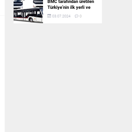
BMC tarafından üretilen
Türkiye’nin ilk yerli ve
milli apron otobüsü
03.07.2024
0
Neoport’a yurt dışından
ilgi büyüyor