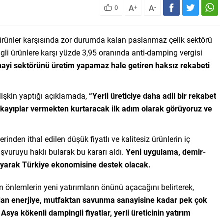
A
A
0
+
-
 ürünler karşısında zor durumda kalan paslanmaz çelik sektörü
ngli ürünlere karşı yüzde 3,95 oranında anti-damping vergisi
nayi sektörünü üretim yapamaz hale getiren haksız rekabeti
lişkin yaptığı açıklamada,
“Yerli üreticiye daha adil bir rekabet
 kayıplar vermekten kurtaracak ilk adım olarak görüyoruz ve
rinden ithal edilen düşük fiyatlı ve kalitesiz ürünlerin iç
şvuruyu haklı bularak bu kararı aldı.
Yeni uygulama, demir-
layarak Türkiye ekonomisine destek olacak.
 önlemlerin yeni yatırımların önünü açacağını belirterek,
dan enerjiye, mutfaktan savunma sanayisine kadar pek çok
 Asya kökenli dampingli fiyatlar, yerli üreticinin yatırım