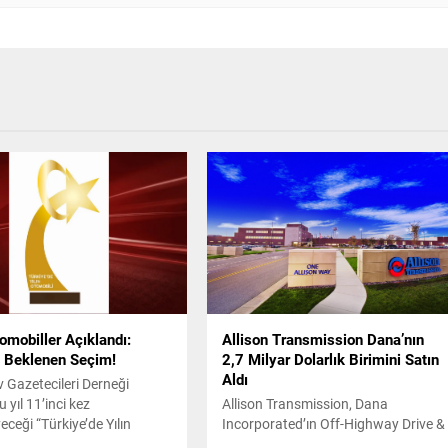
omobiller Açıklandı:
Allison Transmission Dana’nın
 Beklenen Seçim!
2,7 Milyar Dolarlık Birimini Satın
Aldı
 Gazetecileri Derneği
 yıl 11’inci kez
Allison Transmission, Dana
ceği “Türkiye’de Yılın
Incorporated’ın Off-Highway Drive &
i” seçimi için aday
Motion Systems iş birimini yaklaşık