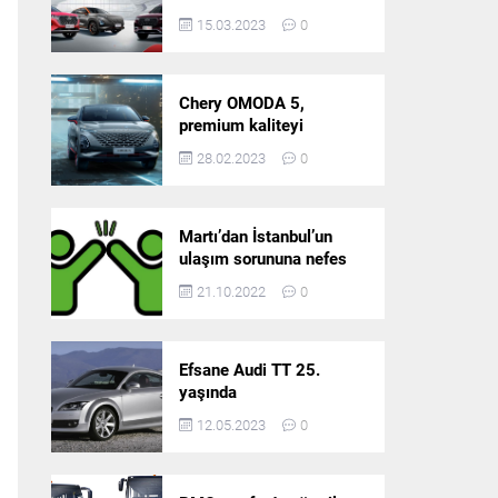
5’in resmi olarak
15.03.2023
0
satışlarına başlıyor!
Chery OMODA 5,
premium kaliteyi
Türkiye’de sunmaya
28.02.2023
0
hazırlanıyor
Martı’dan İstanbul’un
ulaşım sorununa nefes
aldıracak yeni
21.10.2022
0
platform: Tek Araçla
Gidelim (TAG)
Efsane Audi TT 25.
yaşında
12.05.2023
0