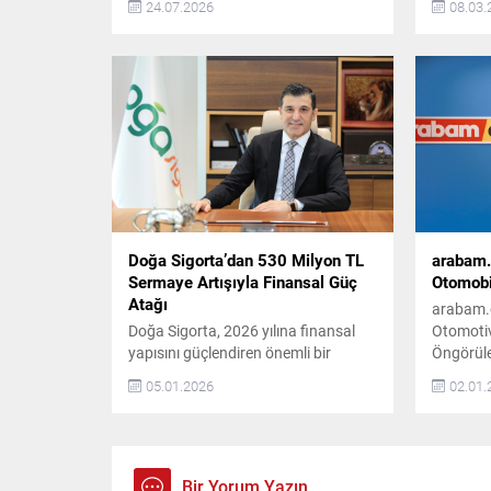
24.07.2026
08.03.
çekeceğim, onu da peşinen
otomobill
söyleyeyim. 😊 Çünkü ben sadece
Kategoril
araba kullanmayı öğretmiyorum.
Otomobil
Yıllardır direksiyonun arkasında
“Yılın Ta
hayatı gözlemliyorum. Ve yıllar
“Yılın Ba
içinde şunu fark ettim: Bir insanın
Premium 
direksiyon başındaki davranışları,
de ödüll
çoğu zaman karakteri hakkında da...
Otomobill
33 aday.
Doğa Sigorta’dan 530 Milyon TL
arabam.
Sermaye Artışıyla Finansal Güç
Otomobil
Atağı
arabam.c
Doğa Sigorta, 2026 yılına finansal
Otomotiv
yapısını güçlendiren önemli bir
Öngörüle
hamleyle başladı. Şirket, büyüme
yıldır h
05.01.2026
02.01.
hedefleri doğrultusunda tamamı
2025 yılı
nakit olmak üzere 530 milyon TL
el ilan v
tutarında sermaye artışı
hazırlan
gerçekleştirdi. Doğa Sigorta’nın
göre, 20
Sermaye Artışı ve Finansal Gücü
genellikl
Bir Yorum Yazın