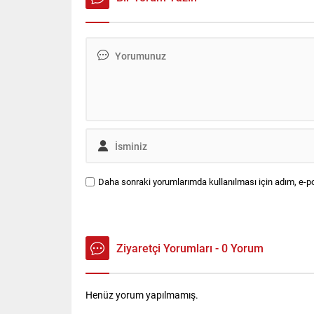
Sektördeki büyümesini sürdüren
Ağustos 
Doğa Sigorta, sermaye yapısını
gösteren
güçlendirerek rekabet gücünü
fiyatlard
artırdı. Bu sermaye artışıyla birlikte
şirketin toplam...
Daha sonraki yorumlarımda kullanılması için adım, e-po
Ziyaretçi Yorumları - 0 Yorum
Henüz yorum yapılmamış.