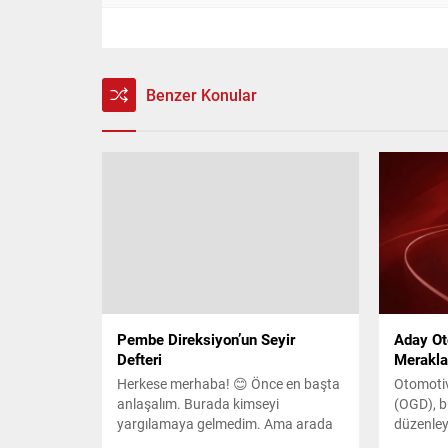
Benzer Konular
Pembe Direksiyon’un Seyir
Aday Ot
Defteri
Merakla
Herkese merhaba! 😊 Önce en başta
Otomotiv
anlaşalım. Burada kimseyi
(OGD), bu
yargılamaya gelmedim. Ama arada
düzenleye
bir bazılarının kulağını hafifçe
Otomobil