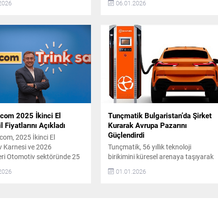
2026
06.01.2026
eri açıkladı. Ödül
2,7 milyar dolar karşılığında satın
eri “Türkiye’de Yılın
aldı. Bu satın alma ile birleşen şirket,
i” ana ödülünün yanı sıra
29 ülkede faaliyet gösteren ve 5,5
sarımı”, “Yılın İnovasyonu”,
milyar dolar ciroya sahip küresel bir
sın Lansmanı” ve “Yılın
organizasyon haline geldi. Küresel
Otomobili” kategorilerinde
Varlık ve Sektörlerde Yönelim Yeni
er verilecek. 2026 Aday
yapı, altyapı, enerji, tarım, inşaat...
er 2026 yılı için belirlenen
..
com 2025 İkinci El
Tunçmatik Bulgaristan’da Şirket
 Fiyatlarını Açıkladı
Kurarak Avrupa Pazarını
Güçlendirdi
om, 2025 İkinci El
 Karnesi ve 2026
Tunçmatik, 56 yıllık teknoloji
ri Otomotiv sektöründe 25
birikimini küresel arenaya taşıyarak
izmet veren arabam.com,
Avrupa’nın şarj ekosistemine Türk
2026
01.01.2026
nın analizini paylaştı. İkinci
imzası atıyor. Şirket, Messina ve
erilerine dayanarak
Napoli’den Afrika’ya uzanan
an Aylık Fiyat Endeksi’ne
uluslararası referanslarını Avrupa
25 boyunca reel fiyatlar
merkezli yeni büyüme stratejisiyle
e düşüş eğiliminde seyretti.
güçlendiriyor. Bu stratejinin en