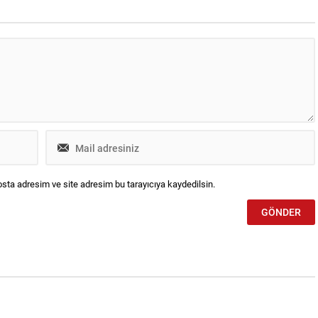
ayı, %0,43 oranında artış
önemli adımı olarak Bulgaristan’daki
 tek dönem oldu. Reel
şirket kuruluşunu tamamladı ve
aki bu...
Avrupa pazarında daha yakın, hızlı
ve rekabetçi bir operasyon yapısı
oluşturdu....
sta adresim ve site adresim bu tarayıcıya kaydedilsin.