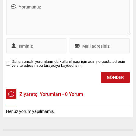
boyunca reel fiyatlar
güçlendiriyor. Bu stratejinin
genellikle düşüş eğiliminde
en önemli adımı olarak
seyretti. Ağustos ayı, %0,43
Bulgaristan’daki şirket
oranında artış gösteren tek
kuruluşunu tamamladı ve
dönem oldu. Reel fiyatlardaki
Avrupa pazarında daha
bu...
yakın, hızlı ve rekabetçi bir
operasyon yapısı
oluşturdu....
Daha sonraki yorumlarımda kullanılması için adım, e-posta adresim
ve site adresim bu tarayıcıya kaydedilsin.
Ziyaretçi Yorumları - 0 Yorum
Henüz yorum yapılmamış.