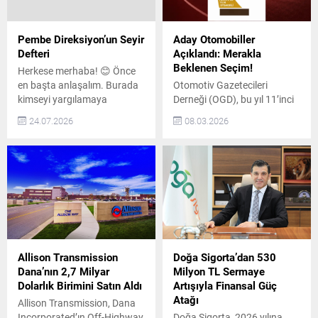
Pembe Direksiyon’un Seyir
Aday Otomobiller
Defteri
Açıklandı: Merakla
Beklenen Seçim!
Herkese merhaba! 😊 Önce
en başta anlaşalım. Burada
Otomotiv Gazetecileri
kimseyi yargılamaya
Derneği (OGD), bu yıl 11’inci
gelmedim. Ama arada bir
kez düzenleyeceği
24.07.2026
08.03.2026
bazılarının kulağını hafifçe
“Türkiye’de Yılın Otomobili”
çekeceğim, onu da peşinen
seçimi için aday otomobilleri
söyleyeyim. 😊 Çünkü ben
açıkladı. Ödül Kategorileri
sadece araba kullanmayı
“Türkiye’de Yılın Otomobili”
öğretmiyorum. Yıllardır
ana ödülünün yanı sıra “Yılın
direksiyonun arkasında
Tasarımı”, “Yılın İnovasyonu”,
hayatı gözlemliyorum. Ve
“Yılın Basın Lansmanı” ve
yıllar içinde şunu fark ettim:
“Yılın Premium Otomobili”
Bir insanın direksiyon
kategorilerinde de ödüller
başındaki davranışları, çoğu
verilecek. 2026 Aday
Allison Transmission
Doğa Sigorta’dan 530
zaman karakteri hakkında
Otomobiller 2026 yılı için
Dana’nın 2,7 Milyar
Milyon TL Sermaye
da...
belirlenen 33 aday...
Dolarlık Birimini Satın Aldı
Artışıyla Finansal Güç
Atağı
Allison Transmission, Dana
Incorporated’ın Off-Highway
Doğa Sigorta, 2026 yılına