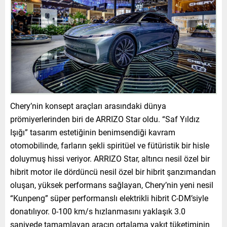
Chery’nin konsept araçları arasındaki dünya
prömiyerlerinden biri de ARRIZO Star oldu. “Saf Yıldız
Işığı” tasarım estetiğinin benimsendiği kavram
otomobilinde, farların şekli spiritüel ve fütüristik bir hisle
doluymuş hissi veriyor. ARRIZO Star, altıncı nesil özel bir
hibrit motor ile dördüncü nesil özel bir hibrit şanzımandan
oluşan, yüksek performans sağlayan, Chery’nin yeni nesil
“Kunpeng” süper performanslı elektrikli hibrit C-DM’siyle
donatılıyor. 0-100 km/s hızlanmasını yaklaşık 3.0
saniyede tamamlayan aracın ortalama yakıt tüketiminin