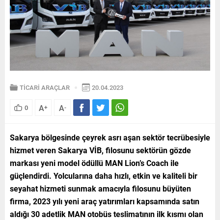
TİCARİ ARAÇLAR
20.04.2023
A
A
0
+
-
Sakarya bölgesinde çeyrek asrı aşan sektör tecrübesiyle
hizmet veren Sakarya VİB, filosunu sektörün gözde
markası yeni model ödüllü MAN Lion’s Coach ile
güçlendirdi. Yolcularına daha hızlı, etkin ve kaliteli bir
seyahat hizmeti sunmak amacıyla filosunu büyüten
firma, 2023 yılı yeni araç yatırımları kapsamında satın
aldığı 30 adetlik MAN otobüs teslimatının ilk kısmı olan