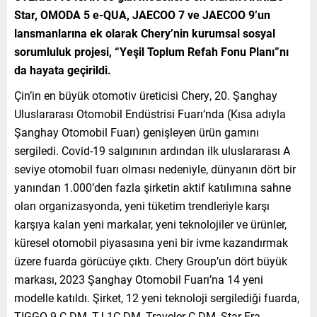
Star, OMODA 5 e-QUA, JAECOO 7 ve JAECOO 9’un
lansmanlarına ek olarak Chery’nin kurumsal sosyal
sorumluluk projesi, “Yeşil Toplum Refah Fonu Planı”nı
da hayata geçirildi.
Çin’in en büyük otomotiv üreticisi Chery, 20. Şanghay
Uluslararası Otomobil Endüstrisi Fuarı’nda (Kısa adıyla
Şanghay Otomobil Fuarı) genişleyen ürün gamını
sergiledi. Covid-19 salgınının ardından ilk uluslararası A
seviye otomobil fuarı olması nedeniyle, dünyanın dört bir
yanından 1.000’den fazla şirketin aktif katılımına sahne
olan organizasyonda, yeni tüketim trendleriyle karşı
karşıya kalan yeni markalar, yeni teknolojiler ve ürünler,
küresel otomobil piyasasına yeni bir ivme kazandırmak
üzere fuarda görücüye çıktı. Chery Group’un dört büyük
markası, 2023 Şanghay Otomobil Fuarı’na 14 yeni
modelle katıldı. Şirket, 12 yeni teknoloji sergilediği fuarda,
TIGGO 9 C-DM, TJ-1C-DM, Traveler C-DM, Star Era