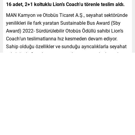
16 adet, 2+1 koltuklu Lion’s Coach’u törenle teslim aldı.
MAN Kamyon ve Otobüs Ticaret A.Ş., seyahat sektöründe
yenilikleri ile fark yaratan Sustainable Bus Award (Sby
Award) 2022- Sürdürülebilir Otobüs Ödüllü sahibi Lion’s
Coach’un teslimatlarına hız kesmeden devam ediyor.
Sahip olduğu özellikler ve sunduğu ayrıcalıklarla seyahat
sektöründe firmaların yanı sıra kaptan ve yolcuların da
gözdesi olan MAN Lion’s Coach’u filosuna katan son
firma ise, Sakarya merkezli Sakarya VİB oldu.
Sakarya VİB Kooperatifi altında 1997 yılında kurulan
firma; müşteri ihtiyaçlarını hızlı, etkin, kaliteli çözümler
sunma misyonu ile çıktığı yolda filosunu MAN otobüslerle
güçlendirdi. Firma, yeni araç yatırımları kapsamında
filosuna katmak için satın aldığı 30 adetlik MAN otobüsün
ilk grubu olan 16 adet, 2+1 koltuklu Lion’s Coach’u törenle
teslim aldı. Son alımlarla birlikte firmanın filosundaki 52