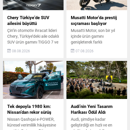
Chery Türkiye’de SUV
Musatti Motor’da prestij
ailesini büyüttü
sıçraması başlıyor
Çin’in otomotiv ihracat lideri
Musatti Motor, son bir yıl
Chery, Türkiye’deki aile odaklı
içinde ürün gamını
SUV ürün gamını TIGGO 7 ve
genişleterek farklı
TIGGO 8 modelleriyle
segmentlerde model
08.08.2026
07.08.2026
güçlendirmeye devam ediyor.
çeşitliliğini artırdı. Carbot
Global pazarlarda 1 milyon
modeliyle mobilite vizyonunu
adedi aşan ihracat başarısı,
karadan denize taşıyan
Euro NCAP’ten aldığı beş
marka, Kingpow ve Off Track
yıldızlı güvenlik performansı
modelleriyle daha güçlü,
ve kullanıcı odaklı
yenilikçi ve premium bir
teknolojileriyle öne çıkan
konuma hazırlanıyor.
TIGGO 7, markanın
Musatti Motor’un Yeni
Türkiye’deki aile SUV
Dönem Vizyonu Türkiye’nin
stratejisinin merkezinde yer...
yerli üretim odaklı motosiklet
Tek depoyla 1980 km:
Audi’nin Yeni Tasarım
markalarından Musatti
Nissan’dan rekor sürüş
Harikası Ödül Aldı
Motor, ürün gamını...
Nissan Qashqai e-POWER,
Audi, şimdiye kadar
küresel verimlilik hikâyesine
geliştirdiği en hızlı ve en