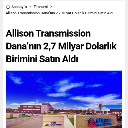
seçenekle satışa sunulan
keşif, yenilikçilik ve sınırları
Yeni IONIQ 6, sırasıyla
aşma arzusunu ortak
Anasayfa
Ekonomi
birleşik 521 km (63 kWh) ve
noktada buluşturuyor.
Allison Transmission Dana’nın 2,7 Milyar Dolarlık Birimini Satın Aldı
680 km (84 kWh) menzile
JAECOO, “Teknoloji
sahip. Şık model, yeni nesil...
Yolculuğu Güçlendirir, Keşif
Allison Transmission
Sınır Tanımaz”...
Dana’nın 2,7 Milyar Dolarlık
Birimini Satın Aldı