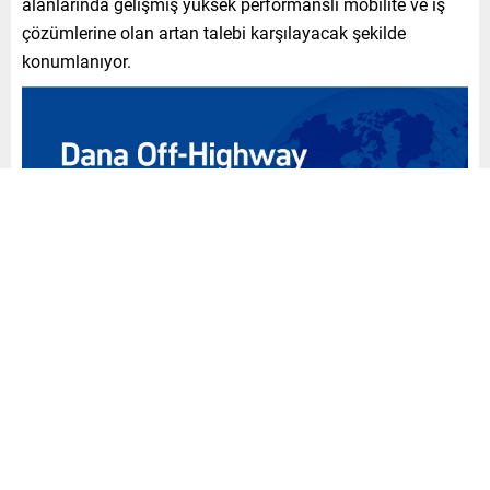
alanlarında gelişmiş yüksek performanslı mobilite ve iş
çözümlerine olan artan talebi karşılayacak şekilde
konumlanıyor.
Şirket Yapısı ve Yönetim
Birleşen şirketin merkezi ABD’nin Indiana eyaletinin
Indianapolis şehrinde bulunacak. Yönetim Kurulu Başkanı
ve CEO’su David Graziosi liderliğinde Allison