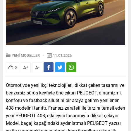
YENİ MODELLER
11.01.2026
A
A
0
+
-
Otomotivde yenilikçi teknolojileri, dikkat çeken tasarımı ve
benzersiz sürüş keyfiyle öne çıkan PEUGEOT, dinamizmi,
konforu ve fastback siluetini bir araya getiren yenilenen
408 modelini tanıttı. Fransız zarafeti ile tarzını temsil eden
yeni PEUGEOT 408, etkileyici tasarımıyla dikkat çekiyor.
Model, bagaj kapağındaki aydınlatmalı PEUGEOT yazısı
ve ön ızgaradaki aydınlatmalı logo ile yollara çıkan ilk