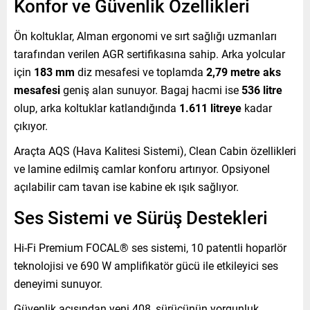
Konfor ve Güvenlik Özellikleri
Ön koltuklar, Alman ergonomi ve sırt sağlığı uzmanları
tarafından verilen AGR sertifikasına sahip. Arka yolcular
için
183 mm
diz mesafesi ve toplamda
2,79 metre aks
mesafesi
geniş alan sunuyor. Bagaj hacmi ise
536 litre
olup, arka koltuklar katlandığında
1.611 litreye
kadar
çıkıyor.
Araçta AQS (Hava Kalitesi Sistemi), Clean Cabin özellikleri
ve lamine edilmiş camlar konforu artırıyor. Opsiyonel
açılabilir cam tavan ise kabine ek ışık sağlıyor.
Ses Sistemi ve Sürüş Destekleri
Hi-Fi Premium FOCAL® ses sistemi, 10 patentli hoparlör
teknolojisi ve 690 W amplifikatör gücü ile etkileyici ses
deneyimi sunuyor.
Güvenlik açısından yeni 408, sürücünün yorgunluk