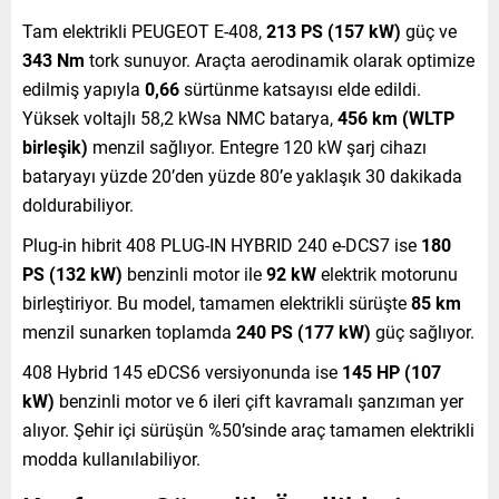
Tam elektrikli PEUGEOT E-408,
213 PS (157 kW)
güç ve
343 Nm
tork sunuyor. Araçta aerodinamik olarak optimize
edilmiş yapıyla
0,66
sürtünme katsayısı elde edildi.
Yüksek voltajlı 58,2 kWsa NMC batarya,
456 km (WLTP
birleşik)
menzil sağlıyor. Entegre 120 kW şarj cihazı
bataryayı yüzde 20’den yüzde 80’e yaklaşık 30 dakikada
doldurabiliyor.
Plug-in hibrit 408 PLUG-IN HYBRID 240 e-DCS7 ise
180
PS (132 kW)
benzinli motor ile
92 kW
elektrik motorunu
birleştiriyor. Bu model, tamamen elektrikli sürüşte
85 km
menzil sunarken toplamda
240 PS (177 kW)
güç sağlıyor.
408 Hybrid 145 eDCS6 versiyonunda ise
145 HP (107
kW)
benzinli motor ve 6 ileri çift kavramalı şanzıman yer
alıyor. Şehir içi sürüşün %50’sinde araç tamamen elektrikli
modda kullanılabiliyor.