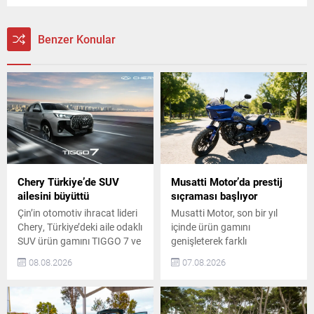
Benzer Konular
Chery Türkiye’de SUV
Musatti Motor’da prestij
ailesini büyüttü
sıçraması başlıyor
Çin’in otomotiv ihracat lideri
Musatti Motor, son bir yıl
Chery, Türkiye’deki aile odaklı
içinde ürün gamını
SUV ürün gamını TIGGO 7 ve
genişleterek farklı
TIGGO 8 modelleriyle
segmentlerde model
08.08.2026
07.08.2026
güçlendirmeye devam ediyor.
çeşitliliğini artırdı. Carbot
Global pazarlarda 1 milyon
modeliyle mobilite vizyonunu
adedi aşan ihracat başarısı,
karadan denize taşıyan
Euro NCAP’ten aldığı beş
marka, Kingpow ve Off Track