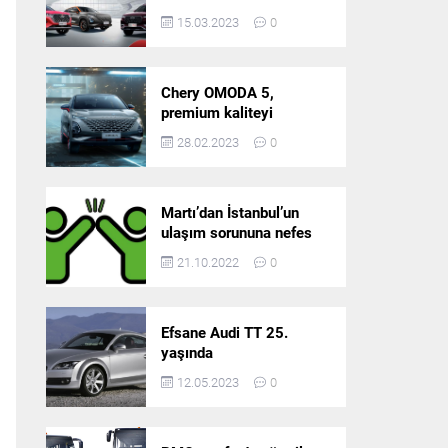
5’in resmi olarak
15.03.2023
0
satışlarına başlıyor!
Chery OMODA 5,
premium kaliteyi
Türkiye’de sunmaya
28.02.2023
0
hazırlanıyor
Martı’dan İstanbul’un
ulaşım sorununa nefes
aldıracak yeni
21.10.2022
0
platform: Tek Araçla
Gidelim (TAG)
Efsane Audi TT 25.
yaşında
12.05.2023
0