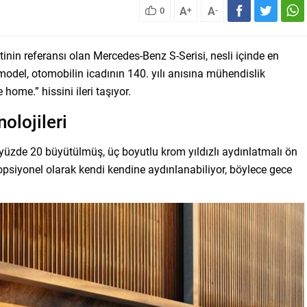
A
A
0
+
-
nin referansı olan Mercedes-Benz S-Serisi, nesli içinde en
del, otomobilin icadının 140. yılı anısına mühendislik
home.” hissini ileri taşıyor.
olojileri
k yüzde 20 büyütülmüş, üç boyutlu krom yıldızlı aydınlatmalı ön
z opsiyonel olarak kendi kendine aydınlanabiliyor, böylece gece