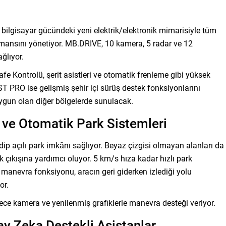
bilgisayar gücündeki yeni elektrik/elektronik mimarisiyle tüm
ormansını yönetiyor. MB.DRIVE, 10 kamera, 5 radar ve 12
ğlıyor.
Kontrolü, şerit asistleri ve otomatik frenleme gibi yüksek
PRO ise gelişmiş şehir içi sürüş destek fonksiyonlarını
 uygun olan diğer bölgelerde sunulacak.
e Otomatik Park Sistemleri
edip açılı park imkânı sağlıyor. Beyaz çizgisi olmayan alanları da
k çıkışına yardımcı oluyor. 5 km/s hıza kadar hızlı park
i manevra fonksiyonu, aracın geri giderken izlediği yolu
or.
 kamera ve yenilenmiş grafiklerle manevra desteği veriyor.
y Zeka Destekli Asistanlar