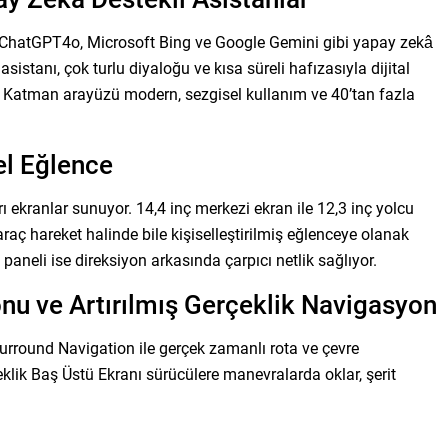
 ChatGPT4o, Microsoft Bing ve Google Gemini gibi yapay zekâ
sistanı, çok turlu diyaloğu ve kısa süreli hafızasıyla dijital
ır Katman arayüzü modern, sezgisel kullanım ve 40’tan fazla
el Eğlence
 ekranlar sunuyor. 14,4 inç merkezi ekran ile 12,3 inç yolcu
araç hareket halinde bile kişiselleştirilmiş eğlenceye olanak
e paneli ise direksiyon arkasında çarpıcı netlik sağlıyor.
nu ve Artırılmış Gerçeklik Navigasyon
urround Navigation ile gerçek zamanlı rota ve çevre
eklik Baş Üstü Ekranı sürücülere manevralarda oklar, şerit