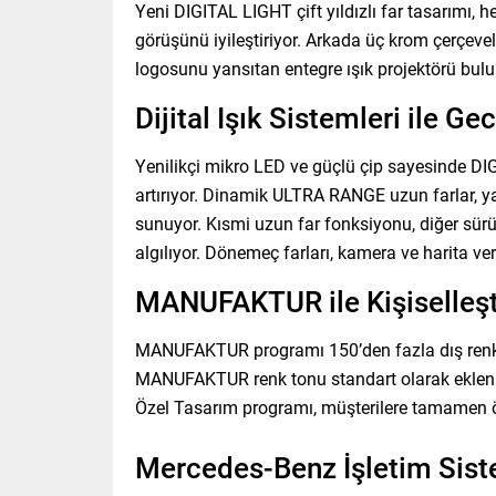
Yeni DIGITAL LIGHT çift yıldızlı far tasarımı
görüşünü iyileştiriyor. Arkada üç krom çerçeve
logosunu yansıtan entegre ışık projektörü bulu
Dijital Işık Sistemleri ile Ge
Yenilikçi mikro LED ve güçlü çip sayesinde DI
artırıyor. Dinamik ULTRA RANGE uzun farlar, 
sunuyor. Kısmi uzun far fonksiyonu, diğer sürüc
algılıyor. Dönemeç farları, kamera ve harita ve
MANUFAKTUR ile Kişiselleşt
MANUFAKTUR programı 150’den fazla dış renk v
MANUFAKTUR renk tonu standart olarak ekleni
Özel Tasarım programı, müşterilere tamamen ö
Mercedes-Benz İşletim Sis