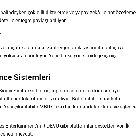
alindeyken çok dilli dikte etme ve yapay zekâ ile not özetleme
te ile entegre paylaşılabiliyor.
r
ol ve ahşap kaplamalar zarif ergonomik tasarımla buluşuyor.
 yolculara sunuluyor. Yeni direksiyon simidi gelişmiş
nce Sistemleri
Birinci Sınıf arka bölme, toplantı salonu konforu sunuyor.
rollü bardak tutucular yer alıyor. Katlanabilir masalarla
r. Yeni çıkarılabilir MBUX uzaktan kumandalar klima ve eğlence
s Entertainment’ın RIDEVU gibi platformlar destekleniyor. İki
eçeneği mevcut.