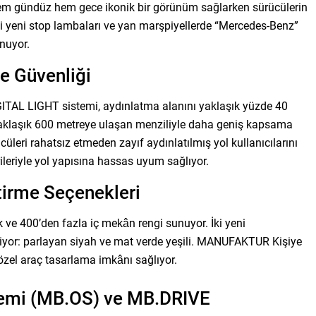
, hem gündüz hem gece ikonik bir görünüm sağlarken sürücülerin
li yeni stop lambaları ve yan marşpiyellerde “Mercedes-Benz”
nuyor.
ce Güvenliği
GITAL LIGHT sistemi, aydınlatma alanını yaklaşık yüzde 40
yaklaşık 600 metreye ulaşan menziliyle daha geniş kapsama
üleri rahatsız etmeden zayıf aydınlatılmış yol kullanıcılarını
rileriyle yol yapısına hassas uyum sağlıyor.
irme Seçenekleri
e 400’den fazla iç mekân rengi sunuyor. İki yeni
yor: parlayan siyah ve mat verde yeşili. MANUFAKTUR Kişiye
zel araç tasarlama imkânı sağlıyor.
temi (MB.OS) ve MB.DRIVE