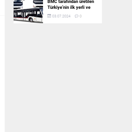
BMC tarafından üretilen
Türkiye’nin ilk yerli ve
milli apron otobüsü
03.07.2024
0
Neoport’a yurt dışından
ilgi büyüyor