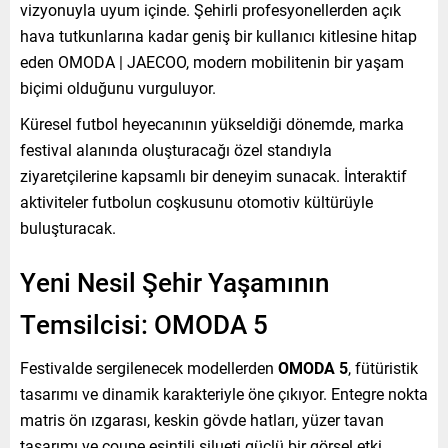
vizyonuyla uyum içinde. Şehirli profesyonellerden açık
hava tutkunlarına kadar geniş bir kullanıcı kitlesine hitap
eden OMODA | JAECOO, modern mobilitenin bir yaşam
biçimi olduğunu vurguluyor.
Küresel futbol heyecanının yükseldiği dönemde, marka
festival alanında oluşturacağı özel standıyla
ziyaretçilerine kapsamlı bir deneyim sunacak. İnteraktif
aktiviteler futbolun coşkusunu otomotiv kültürüyle
buluşturacak.
Yeni Nesil Şehir Yaşamının
Temsilcisi: OMODA 5
Festivalde sergilenecek modellerden
OMODA 5
, fütüristik
tasarımı ve dinamik karakteriyle öne çıkıyor. Entegre nokta
matris ön ızgarası, keskin gövde hatları, yüzer tavan
tasarımı ve coupe esintili silueti güçlü bir görsel etki