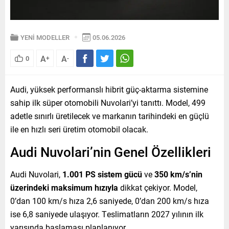
YENİ MODELLER
05.06.2026
A
A
0
+
-
Audi, yüksek performanslı hibrit güç-aktarma sistemine
sahip ilk süper otomobili Nuvolari’yi tanıttı. Model, 499
adetle sınırlı üretilecek ve markanın tarihindeki en güçlü
ile en hızlı seri üretim otomobil olacak.
Audi Nuvolari’nin Genel Özellikleri
Audi Nuvolari,
1.001 PS sistem gücü
ve
350 km/s’nin
üzerindeki maksimum hızıyla
dikkat çekiyor. Model,
0’dan 100 km/s hıza 2,6 saniyede, 0’dan 200 km/s hıza
ise 6,8 saniyede ulaşıyor. Teslimatların 2027 yılının ilk
yarısında başlaması planlanıyor.