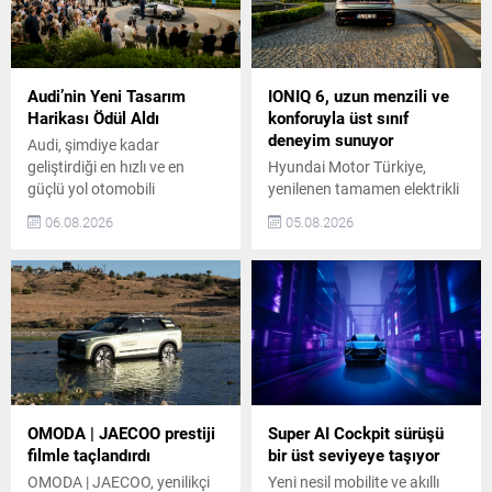
Audi’nin Yeni Tasarım
IONIQ 6, uzun menzili ve
Harikası Ödül Aldı
konforuyla üst sınıf
deneyim sunuyor
Audi, şimdiye kadar
geliştirdiği en hızlı ve en
Hyundai Motor Türkiye,
güçlü yol otomobili
yenilenen tamamen elektrikli
Nuvolari’yi, ilk taslak
IONIQ 6’yı, yeni devreye
06.08.2026
05.08.2026
çizimden sürüşe hazır
alınan Bluelink hizmeti ve
prototipe yalnızca 405
gelişmiş konfor özellikleriyle
günde taşıdı. Tasarımdan
Türkiye’de satışa sundu.
aerodinamiğe, araç
Türkiye’de Advance ve
teknolojilerinden güç-
Progressive olmak üzere iki
aktarma sistemlerine farklı
seçenekle satışa sunulan
uzmanların buluştuğu ekip,
Yeni IONIQ 6, sırasıyla
bu süper otomobili geliştirdi.
birleşik 521 km (63 kWh) ve
Nuvolari, Audi’nin yeni
680 km (84 kWh) menzile
tasarım dilini seri üretime
sahip. Şık model, yeni nesil...
OMODA | JAECOO prestiji
Super AI Cockpit sürüşü
taşıyan ilk model olma
filmle taçlandırdı
bir üst seviyeye taşıyor
özelliğini taşıyor. Audi...
OMODA | JAECOO, yenilikçi
Yeni nesil mobilite ve akıllı