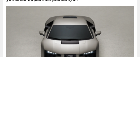
Tasarım ve Teknoloji
Nuvolari, Audi’nin performans, elektrifikasyon,
aerodinamik ve yeni tasarım felsefesini bir araya getiriyor.
Orta motor yerleşimi, güçlü oranlar ve monolitik gövde
hacmiyle dinamik bir duruş sergiliyor. Dış tasarımda
Audi’nin yeni imza rengi Titanium kullanılıyor. Bu renk,