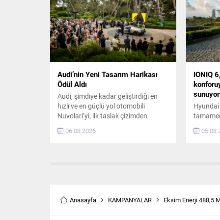
teknolojileriyle öne çıkan TIGGO 7,
Musatti
markanın Türkiye’deki aile SUV
Vizyonu T
stratejisinin merkezinde yer...
odaklı m
Musatti 
Audi’nin Yeni Tasarım Harikası
IONIQ 6
Ödül Aldı
konforuy
sunuyor
Audi, şimdiye kadar geliştirdiği en
hızlı ve en güçlü yol otomobili
Hyundai 
Nuvolari’yi, ilk taslak çizimden
tamamen e
sürüşe hazır prototipe yalnızca 405
devreye a
06.08.2026
05.08.
günde taşıdı. Tasarımdan
gelişmiş 
aerodinamiğe, araç teknolojilerinden
Türkiye’
güç-aktarma sistemlerine farklı
Advance 
uzmanların buluştuğu ekip, bu süper
iki seçen
otomobili geliştirdi. Nuvolari,
IONIQ 6, 
Audi’nin yeni tasarım dilini seri
kWh) ve 
üretime taşıyan ilk model olma
sahip. Şı
Anasayfa
KAMPANYALAR
Eksim Enerji 488,5 M
özelliğini taşıyor. Audi...