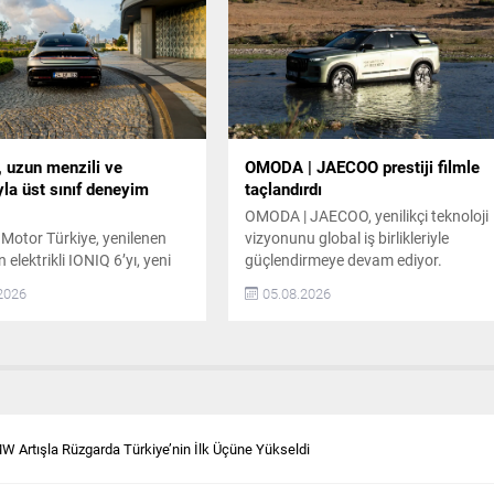
 Motor’un Yeni Dönem
donatılan Nissan Qashqai, harici şar
ürkiye’nin yerli üretim
veya yakıt ikmali yapmadan, şarj
otosiklet markalarından
kablosuz menzil artırıcılı elektrikli bir
Motor, ürün gamını...
SUV’un kat ettiği en...
, uzun menzili ve
OMODA | JAECOO prestiji filmle
la üst sınıf deneyim
taçlandırdı
OMODA | JAECOO, yenilikçi teknoloji
Motor Türkiye, yenilenen
vizyonunu global iş birlikleriyle
lektrikli IONIQ 6’yı, yeni
güçlendirmeye devam ediyor.
lınan Bluelink hizmeti ve
Premium off-road SUV markası
2026
05.08.2026
konfor özellikleriyle
JAECOO, ünlü yönetmen
de satışa sundu. Türkiye’de
Christopher Nolan’ın yeni filmi “The
ve Progressive olmak üzere
Odyssey” ile global marka iş birliğini
ekle satışa sunulan Yeni
duyurdu. Bu iş birliği, keşif,
sırasıyla birleşik 521 km (63
yenilikçilik ve sınırları aşma arzusun
680 km (84 kWh) menzile
ortak noktada buluşturuyor.
k model, yeni nesil...
JAECOO, “Teknoloji Yolculuğu
W Artışla Rüzgarda Türkiye’nin İlk Üçüne Yükseldi
Güçlendirir, Keşif Sınır Tanımaz”...