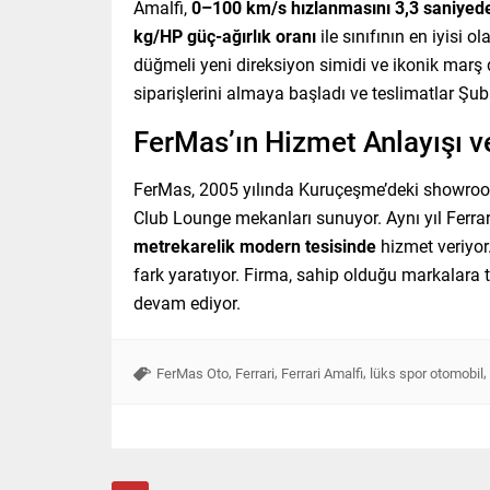
Amalfi,
0–100 km/s hızlanmasını 3,3 saniyed
kg/HP güç-ağırlık oranı
ile sınıfının en iyisi o
düğmeli yeni direksiyon simidi ve ikonik marş 
siparişlerini almaya başladı ve teslimatlar Şub
FerMas’ın Hizmet Anlayışı ve
FerMas, 2005 yılında Kuruçeşme’deki showroom
Club Lounge mekanları sunuyor. Aynı yıl Ferra
metrekarelik modern tesisinde
hizmet veriyor
fark yaratıyor. Firma, sahip olduğu markalara 
devam ediyor.
,
,
,
,
FerMas Oto
Ferrari
Ferrari Amalfi
lüks spor otomobil