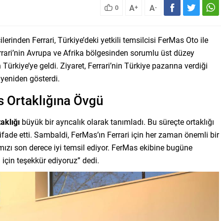
A
A
0
+
-
erinden Ferrari, Türkiye’deki yetkili temsilcisi FerMas Oto ile
rrari’nin Avrupa ve Afrika bölgesinden sorumlu üst düzey
ürkiye’ye geldi. Ziyaret, Ferrari’nin Türkiye pazarına verdiği
 yeniden gösterdi.
 Ortaklığına Övgü
taklığı
büyük bir ayrıcalık olarak tanımladı. Bu süreçte ortaklığı
 ifade etti. Sambaldi, FerMas’ın Ferrari için her zaman önemli bir
zı son derece iyi temsil ediyor. FerMas ekibine bugüne
 için teşekkür ediyoruz” dedi.