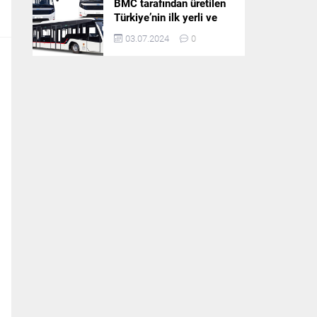
BMC tarafından üretilen
Türkiye’nin ilk yerli ve
milli apron otobüsü
03.07.2024
0
Neoport’a yurt dışından
ilgi büyüyor