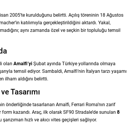
an 2005’te kurulduğunu belirtti. Açılış töreninin 18 Ağustos
her’in katılımıyla gerçekleştirildiğini aktardı. Yakal,
lmadığını; aynı zamanda özel ve seçkin bir topluluğu temsil
nda
li olan
Amalfi’yi
Şubat ayında Türkiye yollarında olmaya
şarıyla temsil ediyor. Sambaldi, Amalfi’nin İtalyan tarzı yaşamı
n ilham aldığını belirtti.
i ve Tasarımı
in önderliğinde tasarlanan Amalfi, Ferrari Roma’nın zarif
r form kazandı. Araç, ilk olarak SF90 Stradale’de sunulan
8
u şanzıman hızlı ve akıcı vites geçişleri sağlıyor.