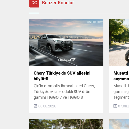
Benzer Konular
Chery Türkiye’de SUV ailesini
Musatti 
büyüttü
sıçrama
Çin’in otomotiv ihracat lideri Chery,
Musatti M
Türkiye’deki aile odaklı SUV ürün
gamını ge
gamını TIGGO 7 ve TIGGO 8
segmentle
modelleriyle güçlendirmeye devam
artırdı. 
08.08.2026
07.08.
ediyor. Global pazarlarda 1 milyon
vizyonun
adedi aşan ihracat başarısı, Euro
marka, K
NCAP’ten aldığı beş yıldızlı güvenlik
modelleri
performansı ve kullanıcı odaklı
premium 