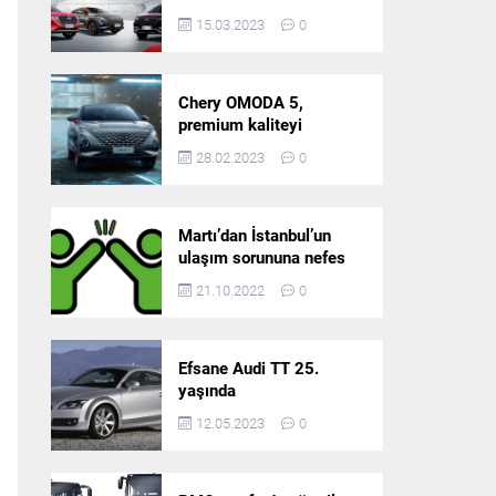
5’in resmi olarak
15.03.2023
0
satışlarına başlıyor!
Chery OMODA 5,
premium kaliteyi
Türkiye’de sunmaya
28.02.2023
0
hazırlanıyor
Martı’dan İstanbul’un
ulaşım sorununa nefes
aldıracak yeni
21.10.2022
0
platform: Tek Araçla
Gidelim (TAG)
Efsane Audi TT 25.
yaşında
12.05.2023
0