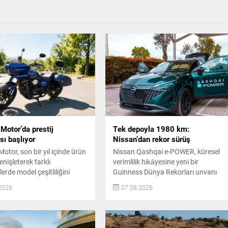
Motor’da prestij
Tek depoyla 1980 km:
sı başlıyor
Nissan’dan rekor sürüş
otor, son bir yıl içinde ürün
Nissan Qashqai e-POWER, küresel
nişleterek farklı
verimlilik hikâyesine yeni bir
rde model çeşitliliğini
Guinness Dünya Rekorları unvanı
Carbot modeliyle mobilite
ekledi. Araç, Kolombiya’da
2026
07.08.2026
u karadan denize taşıyan
gerçekleştirdiği 1.980 kilometrelik
ingpow ve Off Track
sürüşle bu unvanı kazandı. Tek
yle daha güçlü, yenilikçi ve
Depoyla 1980 Kilometre Rekoru Yeni
bir konuma hazırlanıyor.
nesil e-POWER teknolojisiyle