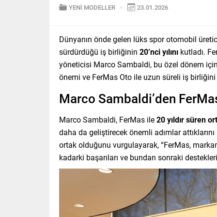
YENİ MODELLER
23.01.2026
Dünyanın önde gelen lüks spor otomobil üreticil
sürdürdüğü iş birliğinin
20’nci yılını
kutladı. Fe
yöneticisi Marco Sambaldi, bu özel dönem için T
önemi ve FerMas Oto ile uzun süreli iş birliğini
Marco Sambaldi’den FerMas
Marco Sambaldi, FerMas ile
20 yıldır süren or
daha da geliştirecek önemli adımlar attıklarını
ortak olduğunu vurgulayarak, “FerMas, markamı
kadarki başarıları ve bundan sonraki destekleri