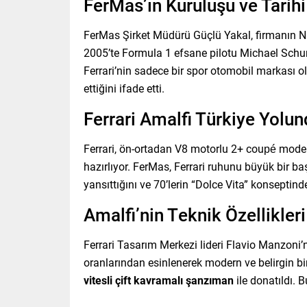
FerMas’ın Kuruluşu ve Tarihi
FerMas Şirket Müdürü Güçlü Yakal, firmanın Nis
2005’te Formula 1 efsane pilotu Michael Schumac
Ferrari’nin sadece bir spor otomobil markası o
ettiğini ifade etti.
Ferrari Amalfi Türkiye Yolu
Ferrari, ön-ortadan V8 motorlu 2+ coupé mode
hazırlıyor. FerMas, Ferrari ruhunu büyük bir ba
yansıttığını ve 70’lerin “Dolce Vita” konseptinde
Amalfi’nin Teknik Özellikler
Ferrari Tasarım Merkezi lideri Flavio Manzoni’n
oranlarından esinlenerek modern ve belirgin bi
vitesli çift kavramalı şanzıman
ile donatıldı. B