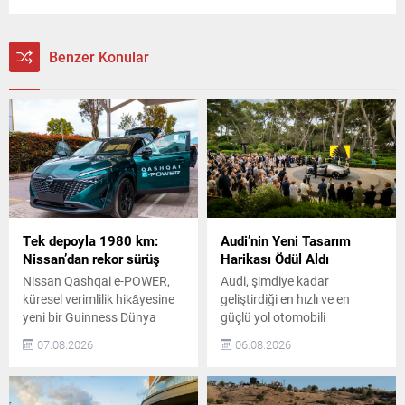
Benzer Konular
Tek depoyla 1980 km:
Audi’nin Yeni Tasarım
Nissan’dan rekor sürüş
Harikası Ödül Aldı
Nissan Qashqai e-POWER,
Audi, şimdiye kadar
küresel verimlilik hikâyesine
geliştirdiği en hızlı ve en
yeni bir Guinness Dünya
güçlü yol otomobili
Rekorları unvanı ekledi. Araç,
Nuvolari’yi, ilk taslak
07.08.2026
06.08.2026
Kolombiya’da
çizimden sürüşe hazır
gerçekleştirdiği 1.980
prototipe yalnızca 405
kilometrelik sürüşle bu
günde taşıdı. Tasarımdan