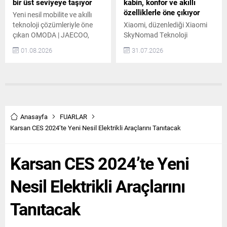
Sınır Tanımaz”...
bir üst seviyeye taşıyor
kabin, konfor ve akıllı
özelliklerle öne çıkıyor
Yeni nesil mobilite ve akıllı
teknoloji çözümleriyle öne
Xiaomi, düzenlediği Xiaomi
çıkan OMODA | JAECOO,
SkyNomad Teknoloji
yapay zekâ destekli akıllı
Lansmanı kapsamında,
01.08.2026
31.07.2026
kokpit teknolojilerindeki
Xiaomi Kunlun Platformu
küresel vizyonunu
üzerine geliştirilen ilk model
Güneydoğu Asya’ya taşıdı.
olan yeni Xiaomi SkyNomad
Endonezya’nın başkenti
Serisi’ni tanıttı. Akıllı, yeniden
Cakarta’da düzenlenen
yapılandırılabilir ve geniş
“OMODA SUPER AI NIGHT”
yaşam alanı sunan bir SUV
etkinliğinde markanın yeni
olarak dikkat çeken Xiaomi
Anasayfa
FUARLAR
nesil Super AI Cockpit
SkyNomad; ferah iç mekanı,
Karsan CES 2024’te Yeni Nesil Elektrikli Araçlarını Tanıtacak
teknolojileri tanıtıldı. Ayrıca,
tamamen düz kabin zemini
“Cyber Mecha SUV” olarak
ve farklı ihtiyaçlara göre
Karsan CES 2024’te Yeni
konumlandırılan yeni
düzenlenebilen koltuk
OMODA 4, ASEAN...
yapısıyla öne...
Nesil Elektrikli Araçlarını
Tanıtacak