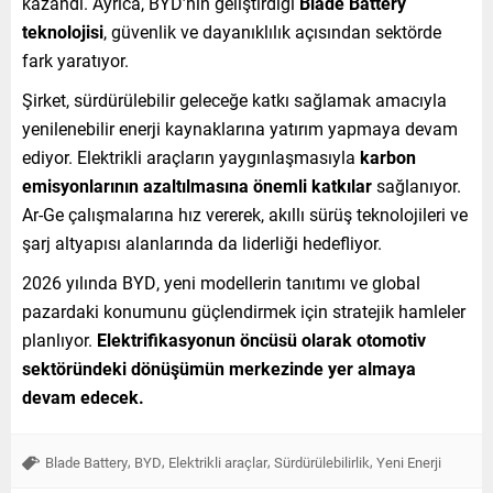
kazandı. Ayrıca, BYD’nin geliştirdiği
Blade Battery
teknolojisi
, güvenlik ve dayanıklılık açısından sektörde
fark yaratıyor.
Şirket, sürdürülebilir geleceğe katkı sağlamak amacıyla
yenilenebilir enerji kaynaklarına yatırım yapmaya devam
ediyor. Elektrikli araçların yaygınlaşmasıyla
karbon
emisyonlarının azaltılmasına önemli katkılar
sağlanıyor.
Ar-Ge çalışmalarına hız vererek, akıllı sürüş teknolojileri ve
şarj altyapısı alanlarında da liderliği hedefliyor.
2026 yılında BYD, yeni modellerin tanıtımı ve global
pazardaki konumunu güçlendirmek için stratejik hamleler
planlıyor.
Elektrifikasyonun öncüsü olarak otomotiv
sektöründeki dönüşümün merkezinde yer almaya
devam edecek.
,
,
,
,
Blade Battery
BYD
Elektrikli araçlar
Sürdürülebilirlik
Yeni Enerji