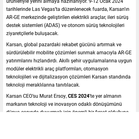
ürünleriyle yerini almaya hazırlanıyor. 9-12 Ocak 2024
tarihlerinde Las Vegas’ta düzenlenecek fuarda, Karsan’ın
AR-GE merkezinde geliştirilen elektrikli araçlar, ileri sürüş
destek sistemleri (ADAS) ve otonom sürüş teknolojileri
ziyaretçilerle buluşacak.
Karsan, global pazardaki rekabet gücünü artırmak ve
sürdürülebilir mobilite çözümleri sunmak amacıyla AR-GE
yatırımlarını hızlandırdı. Akıllı şehir uygulamalarına uygun
modüler elektrikli araç platformları, otomasyon
teknolojileri ve dijitalizasyon çözümleri Karsan standında
teknoloji meraklılarına tanıtılacak.
Karsan CEO’su Murat Ersoy,
CES 2024
’te yer almanın
markanın teknoloji ve inovasyon odaklı dönüşümünü
dünya çapında duyurmak için önemli bir fırsat olduğuna
dikkat çekti. Ersoy, “Global arenada rekabetçi ve çevreci
çözümlerle yer almak, Karsan’ın vizyonunu bir kez daha
ortaya koyacaktır. Fuarda tanıtacağımız yeni nesil