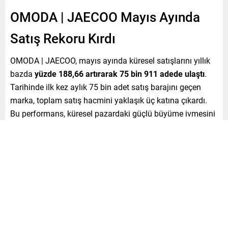
OMODA | JAECOO Mayıs Ayında
Satış Rekoru Kırdı
OMODA | JAECOO, mayıs ayında küresel satışlarını yıllık
bazda
yüzde 188,66 artırarak 75 bin 911 adede ulaştı
.
Tarihinde ilk kez aylık 75 bin adet satış barajını geçen
marka, toplam satış hacmini yaklaşık üç katına çıkardı.
Bu performans, küresel pazardaki güçlü büyüme ivmesini
bir kez daha ortaya koydu.
Dünyanın En Hızlı Büyüyen
Otomotiv Markalarından Biri
Marka, 2026 yılı başından bu yana etkileyici büyüme
performansını sürdürdü. Mart ayında 60 bin adedi aşan,
nisan ayında 70 bin adede yaklaşan OMODA | JAECOO,