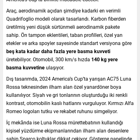
Araç, aerodinamik açıdan şimdiye kadarki en verimli
Quadrifoglio modeli olarak tasarlandı. Karbon fiberden
üretilmiş yeni düşük sürtünmeli aerodinamik pakete
sahip. Ön tampon eklentileri, taban profilleri, özel yan
etekler ve arka spoyler sayesinde standart versiyona göre
beş kata kadar daha fazla yere basma kuvveti
üretebiliyor. Otomobil, 300 km/s hızda
140 kg yere
basma kuvvetine
ulaşıyor.
Dış tasarımda, 2024 America’s Cup’ta yarışan AC75 Luna
Rossa teknesinden ilham alan özel yanardöner boya
kullanılıyor. Siyah ve gri tonlarının oluşturduğu iki renkli
kontrast, otomobilin kaslı hatlarını vurguluyor. Kırmızı Alfa
Romeo logoları tutku ve rekabet ruhunu simgeliyor.
İç mekânda ise Luna Rossa mürettebatının kullandığı
kişisel yüzdürme ekipmanlarından ilham alan desenlere
sahip Sparco koltuklar dikkat çekiyor. Gösterge panelinde