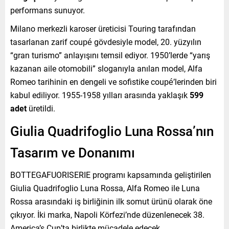
performans sunuyor.
Milano merkezli karoser üreticisi Touring tarafından
tasarlanan zarif coupé gövdesiyle model, 20. yüzyılın
“gran turismo” anlayışını temsil ediyor. 1950’lerde “yarış
kazanan aile otomobili” sloganıyla anılan model, Alfa
Romeo tarihinin en dengeli ve sofistike coupé’lerinden biri
kabul ediliyor. 1955-1958 yılları arasında yaklaşık
599
adet
üretildi.
Giulia Quadrifoglio Luna Rossa’nın
Tasarım ve Donanımı
BOTTEGAFUORISERIE programı kapsamında geliştirilen
Giulia Quadrifoglio Luna Rossa, Alfa Romeo ile Luna
Rossa arasındaki iş birliğinin ilk somut ürünü olarak öne
çıkıyor. İki marka, Napoli Körfezi’nde düzenlenecek 38.
America’s Cup’ta birlikte mücadele edecek.