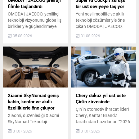
OMODA | JAECOO prestiji
Super AI Cockpit sürüşü
taşıyan ilk model olma
filmle taçlandırdı
bir üst seviyeye taşıyor
özelliğini taşıyor. Audi...
OMODA | JAECOO, yenilikçi
Yeni nesil mobilite ve akıllı
teknoloji vizyonunu global iş
teknoloji çözümleriyle öne
birlikleriyle güçlendirmeye
çıkan OMODA | JAECOO,
devam ediyor. Premium off-
yapay zekâ destekli akıllı
05.08.2026
01.08.2026
road SUV markası JAECOO,
kokpit teknolojilerindeki
ünlü yönetmen Christopher
küresel vizyonunu
Nolan’ın yeni filmi “The
Güneydoğu Asya’ya taşıdı.
Odyssey” ile global marka iş
Endonezya’nın başkenti
birliğini duyurdu. Bu iş birliği,
Cakarta’da düzenlenen
keşif, yenilikçilik ve sınırları
“OMODA SUPER AI NIGHT”
aşma arzusunu ortak
etkinliğinde markanın yeni
noktada buluşturuyor.
nesil Super AI Cockpit
JAECOO, “Teknoloji
teknolojileri tanıtıldı. Ayrıca,
Yolculuğu Güçlendirir, Keşif
“Cyber Mecha SUV” olarak
Xiaomi SkyNomad geniş
Chery dokuz yıl üst üste
Sınır Tanımaz”...
konumlandırılan yeni
kabin, konfor ve akıllı
Çin’in zirvesinde
OMODA 4, ASEAN...
özelliklerle öne çıkıyor
Çin’in otomotiv ihracat lideri
Xiaomi, düzenlediği Xiaomi
Chery, Kantar BrandZ
SkyNomad Teknoloji
tarafından hazırlanan “2026
Lansmanı kapsamında,
Çin’in En Güçlü 50 Global
31.07.2026
31.07.2026
Xiaomi Kunlun Platformu
Markası” listesinde üst üste