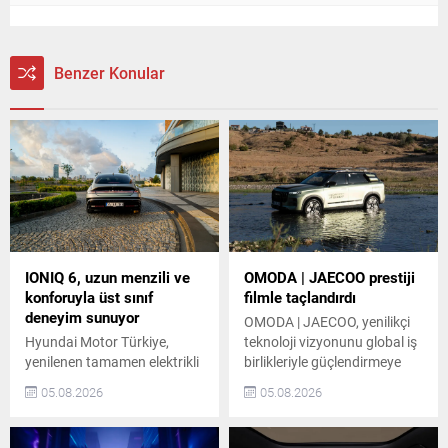
Benzer Konular
IONIQ 6, uzun menzili ve
OMODA | JAECOO prestiji
konforuyla üst sınıf
filmle taçlandırdı
deneyim sunuyor
OMODA | JAECOO, yenilikçi
Hyundai Motor Türkiye,
teknoloji vizyonunu global iş
yenilenen tamamen elektrikli
birlikleriyle güçlendirmeye
IONIQ 6’yı, yeni devreye
devam ediyor. Premium off-
05.08.2026
05.08.2026
alınan Bluelink hizmeti ve
road SUV markası JAECOO,
gelişmiş konfor özellikleriyle
ünlü yönetmen Christopher
Türkiye’de satışa sundu.
Nolan’ın yeni filmi “The