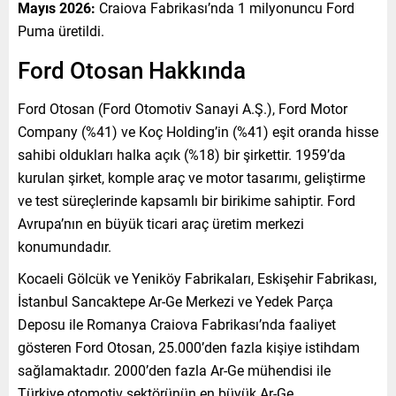
Mayıs 2026:
Craiova Fabrikası’nda 1 milyonuncu Ford
Puma üretildi.
Ford Otosan Hakkında
Ford Otosan (Ford Otomotiv Sanayi A.Ş.), Ford Motor
Company (%41) ve Koç Holding’in (%41) eşit oranda hisse
sahibi oldukları halka açık (%18) bir şirkettir. 1959’da
kurulan şirket, komple araç ve motor tasarımı, geliştirme
ve test süreçlerinde kapsamlı bir birikime sahiptir. Ford
Avrupa’nın en büyük ticari araç üretim merkezi
konumundadır.
Kocaeli Gölcük ve Yeniköy Fabrikaları, Eskişehir Fabrikası,
İstanbul Sancaktepe Ar-Ge Merkezi ve Yedek Parça
Deposu ile Romanya Craiova Fabrikası’nda faaliyet
gösteren Ford Otosan, 25.000’den fazla kişiye istihdam
sağlamaktadır. 2000’den fazla Ar-Ge mühendisi ile
Türkiye otomotiv sektörünün en büyük Ar-Ge