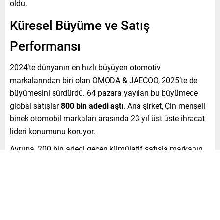
oldu.
Küresel Büyüme ve Satış
Performansı
2024’te dünyanın en hızlı büyüyen otomotiv
markalarından biri olan OMODA & JAECOO, 2025’te de
büyümesini sürdürdü. 64 pazara yayılan bu büyümede
global satışlar
800 bin adedi aştı
. Ana şirket, Çin menşeli
binek otomobil markaları arasında 23 yıl üst üste ihracat
lideri konumunu koruyor.
Avrupa, 200 bin adedi geçen kümülatif satışla markanın
ana büyüme bölgesi oldu. Birleşik Krallık, aylık 10 bin
satış barajını aşarak markaların başarıya en hızlı ulaştığı
pazar olarak öne çıktı. İspanya, Polonya ve İtalya gibi
ülkelerde de güçlü satış artışları kaydedildi. Yerlere göre
şekillendirilen ürün konfigürasyonları ve güçlü iş birlikleri