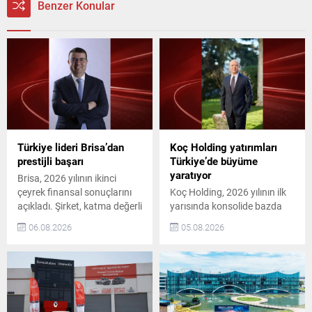
Benzer Konular
Türkiye lideri Brisa’dan
Koç Holding yatırımları
prestijli başarı
Türkiye’de büyüme
yaratıyor
Brisa, 2026 yılının ikinci
çeyrek finansal sonuçlarını
Koç Holding, 2026 yılının ilk
açıkladı. Şirket, katma değerli
yarısında konsolide bazda
ürün satışlarındaki artış,
toplam 36,4 milyar ABD
06.08.2026
05.08.2026
dengeli satış kanalı yapısı ve
doları (USD) gelir elde etti. Bu
maliyet disiplininin desteğiyle
dönemde yaklaşık 1,7 milyar
operasyonel ve finansal
USD kombine yatırım
performansını güçlendirdi.
gerçekleştirdi. Son 5 yıldaki
Bu sayede dönemi 260
kombine yatırım tutarı ise
milyon TL net kâr ile
16,9 milyar USD‘ye ulaştı.