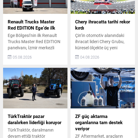
tamamladı. Brisa, yurtiçi
Koç Holding’in 2026 İlk Yarı
pazardaki güçlü
Finansal Performansı Koç
performansını sürdürdü.
Holding CEO’su Levent
Yurtiçi yenileme lastik
Çakıroğlu, ekonomik...
Renault Trucks Master
Chery ihracatta tarihi rekor
pazarında tüm ana
Red EDITION Ege’de ilk
kırdı
segmentlerde...
Ege Bölgesi’nin ilk Renault
Çin’in otomotiv alanındaki
Trucks Master Red EDITION
ihracat lideri Chery Grubu,
panelvanı, İzmir merkezli
küresel ölçekte üç yeni
ÖKN Lojistik filosuna katıldı.
kilometre taşını geride
05.08.2026
04.08.2026
Şirket, Türkiye genelinde
bıraktı. Dünya genelinde 20
parsiyel lojistik operasyonları
milyondan fazla kullanıcıya
yürütürken, yılda yüz binlerce
ulaşan şirket, daha güvenli,
kilometre yapan dağıtım
daha akıllı ve daha nitelikli
faaliyetleri için bu aracı tercih
mobilite deneyimleri sunarak
etti. ÖKN Lojistik, yatırımında
geleceğin küresel teknoloji ve
yakıt ekonomisi, toplam
mobilite ekosisteminde öncü
sahip olma maliyeti ve
olmayı hedefliyor. Aylık
Renault Trucks’ın ticari
ihracatta ilk kez 200 bin araç
araçlara özel satış...
sınırını...
TürkTraktör pazar
ZF güç aktarma
daralırken liderliği koruyor
organlarına tam destek
veriyor
TürkTraktör, daralmanın
devam ettiği traktör
ZF Aftermarket, araçların