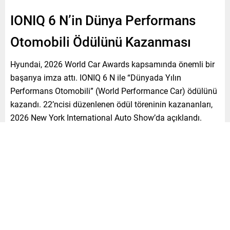
IONIQ 6 N’in Dünya Performans
Otomobili Ödülünü Kazanması
Hyundai, 2026 World Car Awards kapsamında önemli bir
başarıya imza attı. IONIQ 6 N ile “Dünyada Yılın
Performans Otomobili” (World Performance Car) ödülünü
kazandı. 22’ncisi düzenlenen ödül töreninin kazananları,
2026 New York International Auto Show’da açıklandı.
World Car Awards jürisinden gelen bu ödül, Hyundai’de
aracı tasarlayan, geliştiren ve üreten binlerce kişi için
büyük anlam taşıyor. IONIQ 6 N’in üstün tasarımı, ileri
teknolojisi ve gerçek yaşamda sunduğu değer kullanıcılar
tarafından da takdir ediliyor. Bu ödül, hem jüriye hem de
Hyundai’yi tercih eden tüm müşterilere ithaf ediliyor.
IONIQ 6 N’in Öne Çıkan Özellikleri