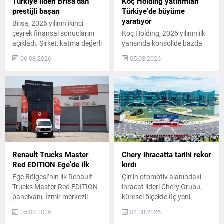
kademeli olarak devreye
traktörlerini, ekipmanlarını,
Türkiye lideri Brisa’dan
Koç Holding yatırımları
alınması...
hassas tarım teknolojilerini
prestijli başarı
Türkiye’de büyüme
ve dijital tarım çözümlerini
yaratıyor
Brisa, 2026 yılının ikinci
sahada deneyimleme
çeyrek finansal sonuçlarını
Koç Holding, 2026 yılının ilk
fırsatı...
açıkladı. Şirket, katma değerli
yarısında konsolide bazda
ürün satışlarındaki artış,
toplam 36,4 milyar ABD
06.08.2026
05.08.2026
dengeli satış kanalı yapısı ve
doları (USD) gelir elde etti. Bu
maliyet disiplininin desteğiyle
dönemde yaklaşık 1,7 milyar
operasyonel ve finansal
USD kombine yatırım
performansını güçlendirdi.
gerçekleştirdi. Son 5 yıldaki
Bu sayede dönemi 260
kombine yatırım tutarı ise
milyon TL net kâr ile
16,9 milyar USD‘ye ulaştı.
tamamladı. Brisa, yurtiçi
Koç Holding’in 2026 İlk Yarı
pazardaki güçlü
Finansal Performansı Koç
performansını sürdürdü.
Holding CEO’su Levent
Yurtiçi yenileme lastik
Çakıroğlu, ekonomik...
Renault Trucks Master
Chery ihracatta tarihi rekor
pazarında tüm ana
Red EDITION Ege’de ilk
kırdı
segmentlerde...
Ege Bölgesi’nin ilk Renault
Çin’in otomotiv alanındaki
Trucks Master Red EDITION
ihracat lideri Chery Grubu,
panelvanı, İzmir merkezli
küresel ölçekte üç yeni
ÖKN Lojistik filosuna katıldı.
kilometre taşını geride
05.08.2026
04.08.2026
Şirket, Türkiye genelinde
bıraktı. Dünya genelinde 20