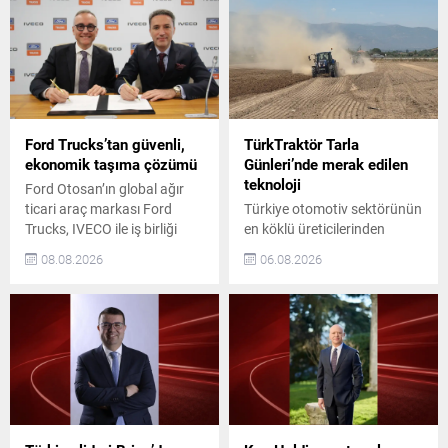
Ford Trucks’tan güvenli,
TürkTraktör Tarla
ekonomik taşıma çözümü
Günleri’nde merak edilen
teknoloji
Ford Otosan’ın global ağır
ticari araç markası Ford
Türkiye otomotiv sektörünün
Trucks, IVECO ile iş birliği
en köklü üreticilerinden
yaparak yeni nesil kabin
TürkTraktör, New Holland ve
08.08.2026
06.08.2026
geliştirme projesine yatırım
Case IH markalarıyla
yapacağını açıkladı. Avrupa
düzenlediği Geleneksel Tarla
Birliği’nin emisyon ve
Günleri etkinliklerini başarıyla
güvenlik gerekliliklerine uyum
tamamladı. 25 Haziran–25
sağlayacak bu yeni kabin,
Temmuz 2026 tarihleri
Ford Trucks’ın Avrupa’daki
arasında 11 ilde, 12 farklı
büyüme ve rekabet gücü
noktada gerçekleştirilen
hedeflerini destekleyecek.
etkinliklerde yaklaşık 4 bin
Kabinin 2028 yılı içinde
çiftçi TürkTraktör’ün