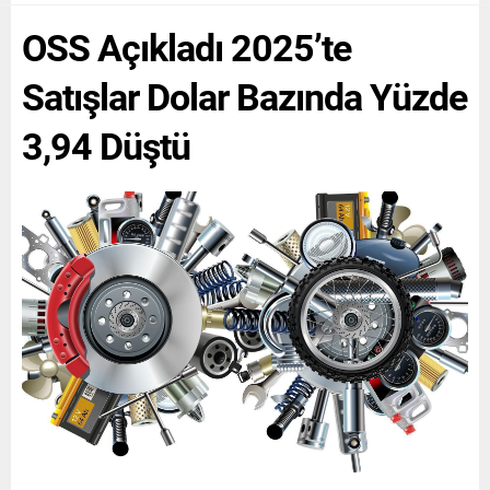
sınırını...
üretiminin %58’ini,
OSS Açıkladı 2025’te
ihracatının ise %74’ünü
karşıladı. Aynı...
Satışlar Dolar Bazında Yüzde
3,94 Düştü