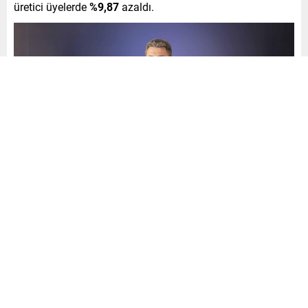
üretici üyelerde
%9,87
azaldı.
Bir önceki ankette üretici üyelerin
%33,3
ü yatırım
planlarken, bu oran yeni ankette yüzde
25,6
ya geriledi.
Dağıtıcı üyelerde yatırım planı ise yüzde
10,3
ten
%22
ye
yükseldi.
2025’in Öne Çıkan Sorunları