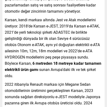
pazarlamadan satış ve satış sonrası faaliyetlere kadar
otomotiv değer zincirinin tamamını yönetiyor.
Karsan, kendi markası altında Jest ve Atak modellerini
üretiyor. 2018’de Karsan e-JEST, 2019’da Karsan e-ATAK,
2021’de yerli teknoloji şirketi ADASTEC ile birlikte
geliştirdiği dünyada bir ilk olan Seviye 4 sürücüsüz
otobüs Otonom e-ATAK, aynı yıl doğuştan elektrikli e-ATA
ailesinin 10m, 12m, 18m modelleri ve 2022’de e-ATA
HYDROGEN modellerini peş peşe piyasaya sundu.
Böylece Karsan,
6 metreden 18 metreye kadar tamamen
elektrikli ürün gamı
sunan Avrupa’daki ilk ve tek şirket
oldu.
2022 itibarıyla Renault markası için Megane Sedan
otomobillerinin üretimini gerçekleştiren Karsan, 2023
sonunda sağdan direksiyonlu e-JEST modeliyle Japonya
pazarına giren ilk Avrupa otobüs üreticisi oldu. 2024