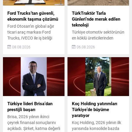
Ford Trucks’tan güvenli,
TürkTraktör Tarla
ekonomik taşıma çözümü
Günleri’nde merak edilen
teknoloji
Ford Otosan’ın global ağır
ticari araç markası Ford
Türkiye otomotiv sektörünün
Trucks, IVECO ile iş birliği
en köklü üreticilerinden
yaparak yeni nesil kabin
TürkTraktör, New Holland ve
08.08.2026
06.08.2026
geliştirme projesine yatırım
Case IH markalarıyla
yapacağını açıkladı. Avrupa
düzenlediği Geleneksel Tarla
Birliği’nin emisyon ve
Günleri etkinliklerini başarıyla
güvenlik gerekliliklerine uyum
tamamladı. 25 Haziran–25
sağlayacak bu yeni kabin,
Temmuz 2026 tarihleri
Ford Trucks’ın Avrupa’daki
arasında 11 ilde, 12 farklı
büyüme ve rekabet gücü
noktada gerçekleştirilen
hedeflerini destekleyecek.
etkinliklerde yaklaşık 4 bin
Kabinin 2028 yılı içinde
çiftçi TürkTraktör’ün
kademeli olarak devreye
traktörlerini, ekipmanlarını,
Türkiye lideri Brisa’dan
Koç Holding yatırımları
alınması...
hassas tarım teknolojilerini
prestijli başarı
Türkiye’de büyüme
ve dijital tarım çözümlerini
yaratıyor
Brisa, 2026 yılının ikinci
sahada deneyimleme
çeyrek finansal sonuçlarını
Koç Holding, 2026 yılının ilk
fırsatı...
açıkladı. Şirket, katma değerli
yarısında konsolide bazda