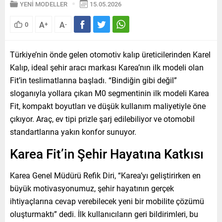
YENİ MODELLER
15.05.2026
A
A
0
+
-
Türkiye’nin önde gelen otomotiv kalıp üreticilerinden Karel
Kalıp, ideal şehir aracı markası Karea’nın ilk modeli olan
Fit’in teslimatlarına başladı. “Bindiğin gibi değil”
sloganıyla yollara çıkan M0 segmentinin ilk modeli Karea
Fit, kompakt boyutları ve düşük kullanım maliyetiyle öne
çıkıyor. Araç, ev tipi prizle şarj edilebiliyor ve otomobil
standartlarına yakın konfor sunuyor.
Karea Fit’in Şehir Hayatına Katkısı
Karea Genel Müdürü Refik Diri, “Karea’yı geliştirirken en
büyük motivasyonumuz, şehir hayatının gerçek
ihtiyaçlarına cevap verebilecek yeni bir mobilite çözümü
oluşturmaktı” dedi. İlk kullanıcıların geri bildirimleri, bu