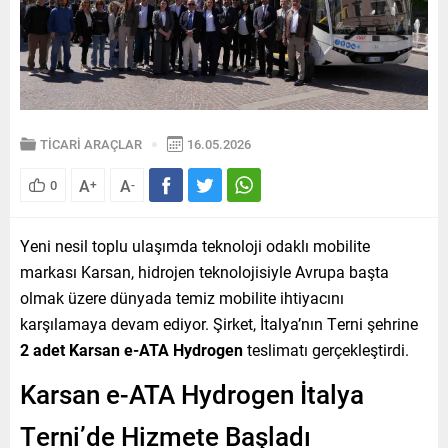
TİCARİ ARAÇLAR
16.05.2026
A
A
0
+
-
Yeni nesil toplu ulaşımda teknoloji odaklı mobilite
markası Karsan, hidrojen teknolojisiyle Avrupa başta
olmak üzere dünyada temiz mobilite ihtiyacını
karşılamaya devam ediyor. Şirket, İtalya’nın Terni şehrine
2 adet Karsan e-ATA Hydrogen
teslimatı gerçekleştirdi.
Karsan e-ATA Hydrogen İtalya
Terni’de Hizmete Başladı