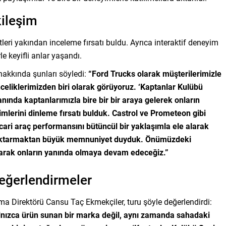
kileşim
leri yakından inceleme fırsatı buldu. Ayrıca interaktif deneyim
le keyifli anlar yaşandı.
hakkında şunları söyledi:
“Ford Trucks olarak müşterilerimizle
celiklerimizden biri olarak görüyoruz. ‘Kaptanlar Kulübü
yanında kaptanlarımızla bire bir bir araya gelerek onların
yimlerini dinleme fırsatı bulduk. Castrol ve Prometeon gibi
ticari araç performansını bütüncül bir yaklaşımla ele alarak
 aktarmaktan büyük memnuniyet duyduk. Önümüzdeki
rarak onların yanında olmaya devam edeceğiz.”
eğerlendirmeler
ma Direktörü Cansu Taç Ekmekçiler, turu şöyle değerlendirdi:
yalnızca ürün sunan bir marka değil, aynı zamanda sahadaki