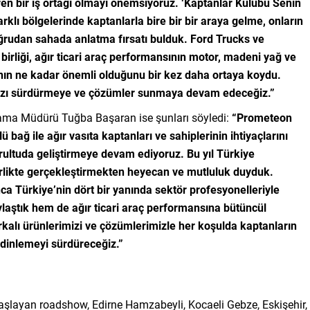
ren bir iş ortağı olmayı önemsiyoruz. ‘Kaptanlar Kulübü Senin
klı bölgelerinde kaptanlarla bire bir bir araya gelme, onların
oğrudan sahada anlatma fırsatı bulduk. Ford Trucks ve
birliği, ağır ticari araç performansının motor, madeni yağ ve
ının ne kadar önemli olduğunu bir kez daha ortaya koydu.
ı sürdürmeye ve çözümler sunmaya devam edeceğiz.”
lama Müdürü Tuğba Başaran ise şunları söyledi:
“Prometeon
bağ ile ağır vasıta kaptanları ve sahiplerinin ihtiyaçlarını
ultuda geliştirmeye devam ediyoruz. Bu yıl Türkiye
irlikte gerçekleştirmekten heyecan ve mutluluk duyduk.
a Türkiye’nin dört bir yanında sektör profesyonelleriyle
laştık hem de ağır ticari araç performansına bütüncül
alı ürünlerimizi ve çözümlerimizle her koşulda kaptanların
i dinlemeyi sürdüreceğiz.”
başlayan roadshow, Edirne Hamzabeyli, Kocaeli Gebze, Eskişehir,