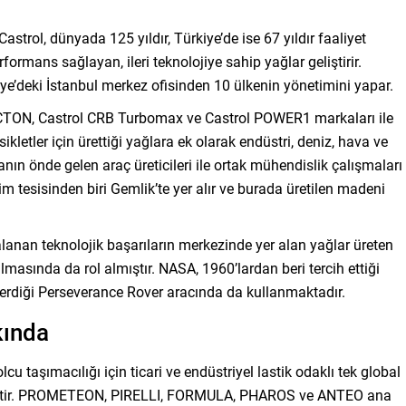
strol, dünyada 125 yıldır, Türkiye’de ise 67 yıldır faaliyet
formans sağlayan, ileri teknolojiye sahip yağlar geliştirir.
kiye’deki İstanbul merkez ofisinden 10 ülkenin yönetimini yapar.
CTON, Castrol CRB Turbomax ve Castrol POWER1 markaları ile
kletler için ürettiği yağlara ek olarak endüstri, deniz, hava ve
nın önde gelen araç üreticileri ile ortak mühendislik çalışmaları
im tesisinden biri Gemlik’te yer alır ve burada üretilen madeni
anan teknolojik başarıların merkezinde yer alan yağlar üreten
ılmasında da rol almıştır. NASA, 1960’lardan beri tercih ettiği
derdiği Perseverance Rover aracında da kullanmaktadır.
kında
taşımacılığı için ticari ve endüstriyel lastik odaklı tek global
sahiptir. PROMETEON, PIRELLI, FORMULA, PHAROS ve ANTEO ana