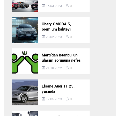
5’in resmi olarak
15.03.2023
0
satışlarına başlıyor!
Chery OMODA 5,
premium kaliteyi
Türkiye’de sunmaya
28.02.2023
0
hazırlanıyor
Martı’dan İstanbul’un
ulaşım sorununa nefes
aldıracak yeni
21.10.2022
0
platform: Tek Araçla
Gidelim (TAG)
Efsane Audi TT 25.
yaşında
12.05.2023
0