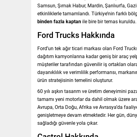
Samsun, Şırnak Habur, Mardin, Şanlıurfa, Gazia
etkinliklerle tamamlandı. Türkiye’nin farklı 
binden fazla kaptan
ile bire bir temas kuruldu.
Ford Trucks Hakkında
Ford’un tek ağır ticari markası olan Ford Truc
dağıtım kamyonlarına kadar geniş bir araç yel
müşteriler tarafından güvenilir iş ortakları olara
dayanıklılık ve verimlilik performansı, markan
ürün stratejisinin temelini oluşturur.
60 yılı aşkın tasarım ve üretim deneyimini paza
tamamı yeni motorlar da dahil olmak üzere araç
Avrupa, Orta Doğu, Afrika ve Avrasya’da faaliye
genişletmeye devam etmektedir. Her gün, dünya
sağladığı güvenle yola çıkar.
Castrol Hakkında