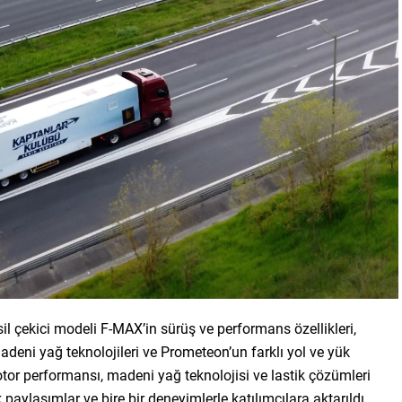
sil çekici modeli F-MAX’in sürüş ve performans özellikleri,
madeni yağ teknolojileri ve Prometeon’un farklı yol ve yük
otor performansı, madeni yağ teknolojisi ve lastik çözümleri
paylaşımlar ve bire bir deneyimlerle katılımcılara aktarıldı.