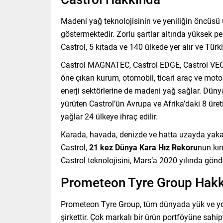
Madeni yağ teknolojisinin ve yeniliğin öncüsü Ca
göstermektedir. Zorlu şartlar altında yüksek per
Castrol, 5 kıtada ve 140 ülkede yer alır ve Tür
Castrol MAGNATEC, Castrol EDGE, Castrol VE
öne çıkan kurum, otomobil, ticari araç ve motosi
enerji sektörlerine de madeni yağ sağlar. Dünya
yürüten Castrol’ün Avrupa ve Afrika’daki 8 üret
yağlar 24 ülkeye ihraç edilir.
Karada, havada, denizde ve hatta uzayda yakal
Castrol,
21 kez Dünya Kara Hız Rekoru
nun kır
Castrol teknolojisini, Mars’a 2020 yılında gön
Prometeon Tyre Group Hak
Prometeon Tyre Group, tüm dünyada yük ve yolcu 
şirkettir. Çok markalı bir ürün portföyüne 