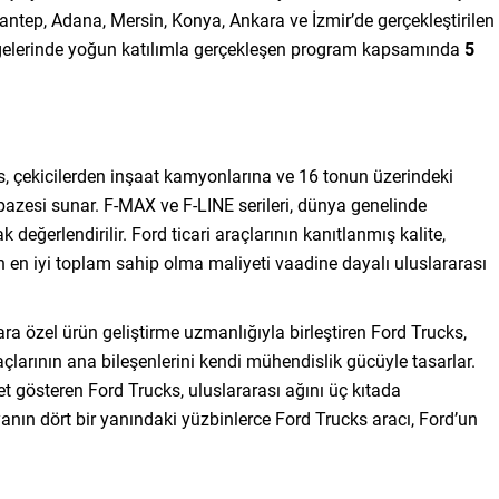
ntep, Adana, Mersin, Konya, Ankara ve İzmir’de gerçekleştirilen
bölgelerinde yoğun katılımla gerçekleşen program kapsamında
5
ks, çekicilerden inşaat kamyonlarına ve 16 tonun üzerindeki
pazesi sunar. F-MAX ve F-LINE serileri, dünya genelinde
k değerlendirilir. Ford ticari araçlarının kanıtlanmış kalite,
ın en iyi toplam sahip olma maliyeti vaadine dayalı uluslararası
ra özel ürün geliştirme uzmanlığıyla birleştiren Ford Trucks,
larının ana bileşenlerini kendi mühendislik gücüyle tasarlar.
t gösteren Ford Trucks, uluslararası ağını üç kıtada
nın dört bir yanındaki yüzbinlerce Ford Trucks aracı, Ford’un