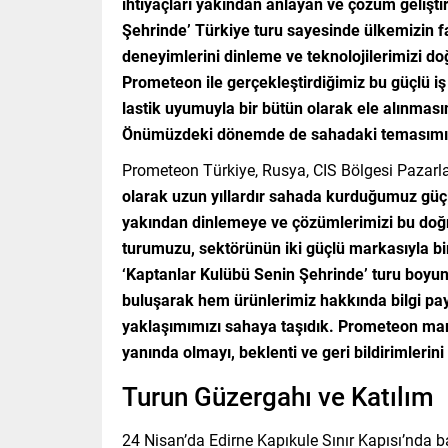
ihtiyaçları yakından anlayan ve çözüm gelişti
Şehrinde’ Türkiye turu sayesinde ülkemizin far
deneyimlerini dinleme ve teknolojilerimizi d
Prometeon ile gerçekleştirdiğimiz bu güçlü iş 
lastik uyumuyla bir bütün olarak ele alınmas
Önümüzdeki dönemde de sahadaki temasımız
Prometeon Türkiye, Rusya, CIS Bölgesi Pazar
olarak uzun yıllardır sahada kurduğumuz güçlü 
yakından dinlemeye ve çözümlerimizi bu doğr
turumuzu, sektörünün iki güçlü markasıyla b
‘Kaptanlar Kulübü Senin Şehrinde’ turu boyunc
buluşarak hem ürünlerimiz hakkında bilgi pay
yaklaşımımızı sahaya taşıdık. Prometeon mark
yanında olmayı, beklenti ve geri bildirimlerin
Turun Güzergahı ve Katılım
24 Nisan’da Edirne Kapıkule Sınır Kapısı’nda 