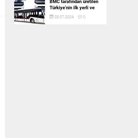
BMC tarafından üretilen
Türkiye’nin ilk yerli ve
milli apron otobüsü
03.07.2024
0
Neoport’a yurt dışından
ilgi büyüyor