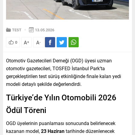
TEST
13.05.2026
A
A
0
+
-
Otomotiv Gazetecileri Derneği (OGD) üyesi uzman
otomotiv gazetecileri, TOSFED İstanbul Park’ta
gerçekleştirilen test sürüş etkinliğinde finale kalan yedi
modeli detaylı şekilde değerlendirdi.
Türkiye’de Yılın Otomobili 2026
Ödül Töreni
OGD üyelerinin puanlaması sonucunda belirlenecek
kazanan model,
23 Haziran
tarihinde düzenlenecek