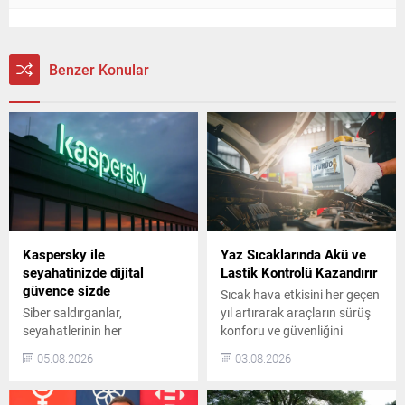
Benzer Konular
Kaspersky ile
Yaz Sıcaklarında Akü ve
seyahatinizde dijital
Lastik Kontrolü Kazandırır
güvence sizde
Sıcak hava etkisini her geçen
Siber saldırganlar,
yıl artırarak araçların sürüş
seyahatlerinin her
konforu ve güvenliğini
aşamasında dijital
doğrudan etkiliyor. Yüksek
05.08.2026
03.08.2026
platformlara giderek daha
asfalt sıcaklıkları lastik
fazla bel bağlayan tatilcileri
performansını zorlaştırırken,
hedef almaya devam ediyor.
artan elektronik sistem