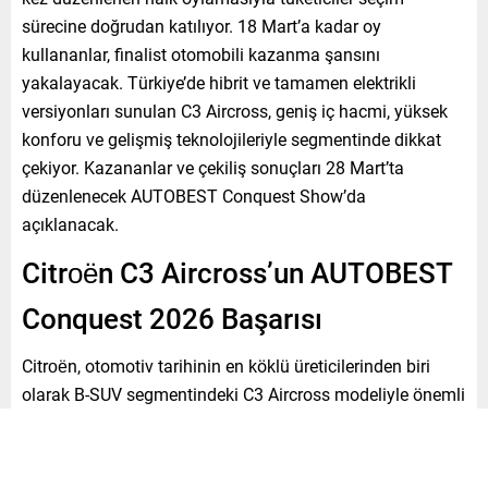
sürecine doğrudan katılıyor. 18 Mart’a kadar oy
kullananlar, finalist otomobili kazanma şansını
yakalayacak. Türkiye’de hibrit ve tamamen elektrikli
versiyonları sunulan C3 Aircross, geniş iç hacmi, yüksek
konforu ve gelişmiş teknolojileriyle segmentinde dikkat
çekiyor. Kazananlar ve çekiliş sonuçları 28 Mart’ta
düzenlenecek AUTOBEST Conquest Show’da
açıklanacak.
Citroën C3 Aircross’un AUTOBEST
Conquest 2026 Başarısı
Citroën, otomotiv tarihinin en köklü üreticilerinden biri
olarak B-SUV segmentindeki C3 Aircross modeliyle önemli
bir başarı elde etti. AUTOBEST Conquest 2026
yarışmasında finalist olan C3 Aircross, yenilikçi özellikleri,
kullanım kolaylığı, yüksek konfor ve teknolojileriyle öne