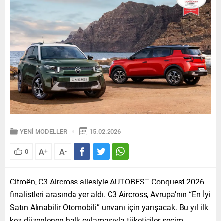
YENİ MODELLER
15.02.2026
A
A
0
+
-
Citroën, C3 Aircross ailesiyle AUTOBEST Conquest 2026
finalistleri arasında yer aldı. C3 Aircross, Avrupa’nın “En İyi
Satın Alınabilir Otomobili” unvanı için yarışacak. Bu yıl ilk
kez düzenlenen halk oylamasıyla tüketiciler seçim