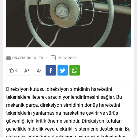
PRATİK BİLGİLER
15.02.2026
A
A
0
+
-
Direksiyon kutusu, direksiyon simidinin hareketini
tekerleklere ileterek aracın yönlendirilmesini sağlar. Bu
mekanik parça, direksiyon simidinin dönüş hareketini
tekerleklerin yanlamasına hareketine çevirir ve sürüş
güvenliği için kritik öneme sahiptir. Direksiyon kutuları
genellikle hidrolik veya elektrikli sistemlerle desteklenir. Bu
sistemler, sürücünün direksiyon çevirmesini kolaylaştırır,