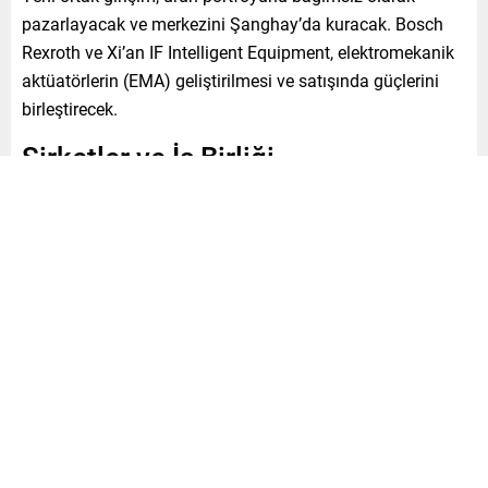
pazarlayacak ve merkezini Şanghay’da kuracak. Bosch
Rexroth ve Xi’an IF Intelligent Equipment, elektromekanik
aktüatörlerin (EMA) geliştirilmesi ve satışında güçlerini
birleştirecek.
Şirketler ve İş Birliği
Bosch Rexroth, otomasyon ve sürücü teknolojileri
alanında lider bir tedarikçi olarak 1978’den beri Çin’de
faaliyet gösteriyor. Xi’an IF Intelligent Equipment ise 2001
yılında kurulmuş, bilyalı vidalar ve elektromekanik
eksenler konusunda uzmanlaşmış bir şirket olup, Xi’an
Huaou Transmission’ın %100 iştiraki konumunda.
Anlaşmanın İmzalanması ve Onay
Süreci