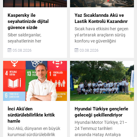
Kaspersky ile
Yaz Sıcaklarında Akü ve
seyahatinizde dijital
Lastik Kontrolü Kazandırır
güvence sizde
Sıcak hava etkisini her geçen
Siber saldırganlar,
yıl artırarak araçların sürüş
seyahatlerinin her
konforu ve güvenliğini
aşamasında dijital
doğrudan etkiliyor. Yüksek
05.08.2026
03.08.2026
platformlara giderek daha
asfalt sıcaklıkları lastik
fazla bel bağlayan tatilcileri
performansını zorlaştırırken,
hedef almaya devam ediyor.
artan elektronik sistem
Geçtiğimiz yıl boyunca
kullanımı akülerin de daha
Kaspersky çözümleri,
fazla yük altında çalışmasına
popüler seyahat
neden oluyor. Uzun
markalarının adı kullanılarak
yolculuklar öncesinde
gerçekleştirilen yaklaşık
yapılacak birkaç temel
270.000 saldırı girişimini
kontrol, olası arızaların ve
engelledi. Kaspersky,
güvenlik risklerinin önüne
İnci Akü’den
Hyundai Türkiye gençlerle
gezginlerin dünyayı daha
geçilmesine katkı sağlıyor.
sürdürülebilirlikte kritik
geleceği şekillendiriyor
güvenle keşfetmelerine
Yaz...
hamle
Hyundai Motor Türkiye, 21–
yardımcı olmak amacıyla
İnci Akü, dünyanın en büyük
24 Temmuz tarihleri
dopdolu ama güvenli
kurumsal sürdürülebilirlik
arasında Hatay Antakya