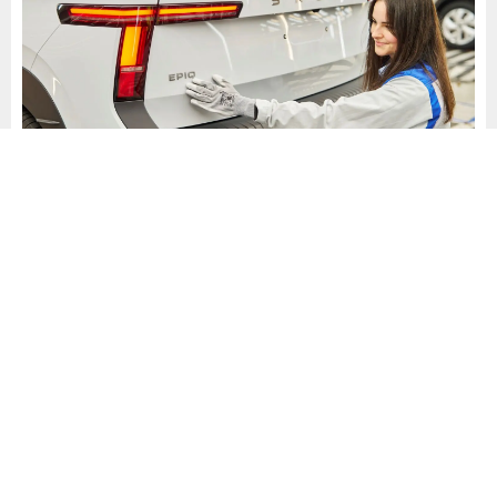
Yeni MEB+ Platformu ve Tasarım
Epiq, markanın yeni MEB+ platformu üzerine geliştirilen
ilk model olmasının yanı sıra, Škoda’nın Modern Solid
tasarım dilini tamamen yansıtan ilk otomobil olarak öne
çıkıyor. Yakın zamanda tanıtılacak yeni nesil elektrikli SUV
modeli Škoda Peaq ile birlikte, markanın elektrikli mobilite
stratejisinin temel taşlarından biri olacak. Böylece Enyaq
ve Elroq modelleriyle yakalanan başarı çıtasını daha da