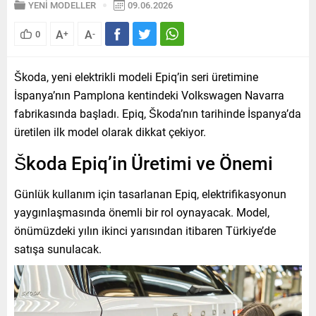
YENİ MODELLER
09.06.2026
A
A
0
+
-
Škoda, yeni elektrikli modeli Epiq’in seri üretimine
İspanya’nın Pamplona kentindeki Volkswagen Navarra
fabrikasında başladı. Epiq, Škoda’nın tarihinde İspanya’da
üretilen ilk model olarak dikkat çekiyor.
Škoda Epiq’in Üretimi ve Önemi
Günlük kullanım için tasarlanan Epiq, elektrifikasyonun
yaygınlaşmasında önemli bir rol oynayacak. Model,
önümüzdeki yılın ikinci yarısından itibaren Türkiye’de
satışa sunulacak.