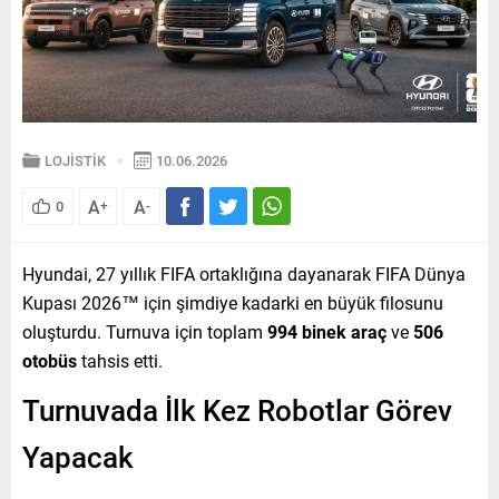
LOJİSTİK
10.06.2026
A
A
0
+
-
Hyundai, 27 yıllık FIFA ortaklığına dayanarak FIFA Dünya
Kupası 2026™ için şimdiye kadarki en büyük filosunu
oluşturdu. Turnuva için toplam
994 binek araç
ve
506
otobüs
tahsis etti.
Turnuvada İlk Kez Robotlar Görev
Yapacak