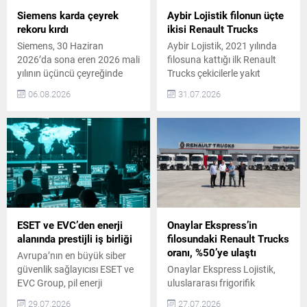
Siemens karda çeyrek
Aybir Lojistik filonun üçte
rekoru kırdı
ikisi Renault Trucks
Siemens, 30 Haziran
Aybir Lojistik, 2021 yılında
2026’da sona eren 2026 mali
filosuna kattığı ilk Renault
yılının üçüncü çeyreğinde
Trucks çekicilerle yakıt
siparişlerini karşılaştırılabilir
ekonomisi, düşük işletme
06.08.2026
31.07.2026
bazda yüzde 14 artırarak
maliyetleri ve yüksek
27,9 milyar € ile rekor
operasyonel performans
seviyeye ulaştırdı. Bu rakam,
elde etti. Bu başarının
2025’in aynı dönemindeki
ardından 5 adet yeni Renault
24,7 milyar €’luk siparişe
Trucks T 480 ADR çekici
kıyasla önemli bir artış
yatırımı gerçekleştirdi. Son
gösterdi. Gelir ise
yatırımla birlikte Aybir
karşılaştırılabilir bazda yüzde
filosunun yaklaşık üçte ikisi
8 yükselerek 20,8 milyar €
Renault Trucks araçlardan
seviyesine çıktı....
oluşuyor. Filo Güçlendirme
ESET ve EVC’den enerji
Onaylar Ekspress’in
ve...
alanında prestijli iş birliği
filosundaki Renault Trucks
oranı, %50’ye ulaştı
Avrupa’nın en büyük siber
güvenlik sağlayıcısı ESET ve
Onaylar Ekspress Lojistik,
EVC Group, pil enerji
uluslararası frigorifik
depolama sistemlerinin
taşımacılık operasyonlarında
29.07.2026
27.07.2026