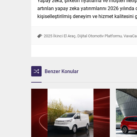
Yapay zeka, şirketin fiyatlama ve müşteri ilet
artırılan yapay zeka yatırımlarını 2026 yılında
kişiselleştirilmiş deneyim ve hizmet kalitesini
,
,
2025 İkinci El Araç
Dijital Otomotiv Platformu
VavaCa
Benzer Konular