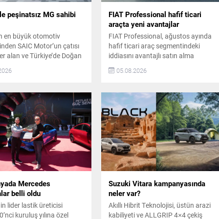
le peşinatsız MG sahibi
FIAT Professional hafif ticari
araçta yeni avantajlar
n en büyük otomotiv
FIAT Professional, ağustos ayında
rinden SAIC Motor’un çatısı
hafif ticari araç segmentindeki
yer alan ve Türkiye’de Doğan
iddiasını avantajlı satın alma
omotiv tarafından temsil
koşullarıyla güçlendiriyor. Scudo,
2026
05.08.2026
G, ağustos ayına özel
Ulysse, Ducato ve Doblo
larla otomobil sahibi
modellerinde 1 milyon TL’ye varan
teyenlere büyük avantajlar
kredi seçenekleri veya model bazlı
 ZS Hybrid+ Luxury modeli,
150 bin TL’ye varan nakit indirim
i açılabilir panoramik cam
imkânları sunuluyor. Kampanya
diyesi ve 2.290.000 TL
kapsamında müşteriler, geniş ürün
tekli fiyatıyla öne çıkıyor.
gamındaki modelleri cazip
finansman avantajlarıyla satın
alabiliyor. Scudo...
yada Mercedes
Suzuki Vitara kampanyasında
ar belli oldu
neler var?
n lider lastik üreticisi
Akıllı Hibrit Teknolojisi, üstün arazi
0’nci kuruluş yılına özel
kabiliyeti ve ALLGRIP 4×4 çekiş