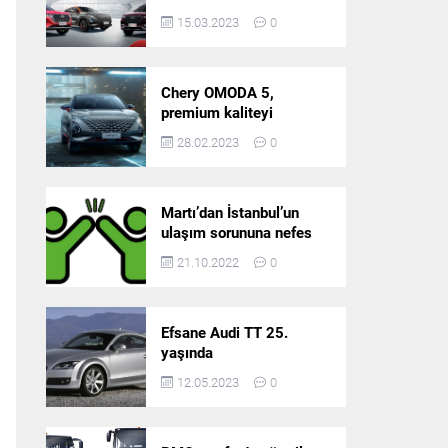
5’in resmi olarak
15.03.2023
0
satışlarına başlıyor!
Chery OMODA 5,
premium kaliteyi
Türkiye’de sunmaya
28.02.2023
0
hazırlanıyor
Martı’dan İstanbul’un
ulaşım sorununa nefes
aldıracak yeni
21.10.2022
0
platform: Tek Araçla
Gidelim (TAG)
Efsane Audi TT 25.
yaşında
12.05.2023
0