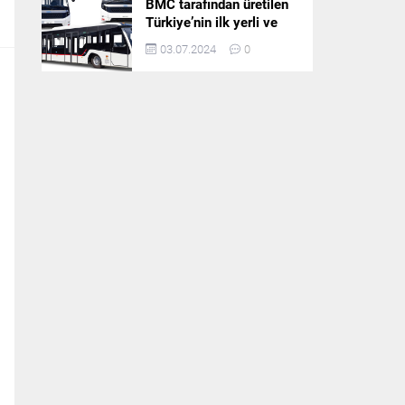
BMC tarafından üretilen
Türkiye’nin ilk yerli ve
milli apron otobüsü
03.07.2024
0
Neoport’a yurt dışından
ilgi büyüyor