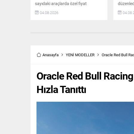
sayıdaki araçlarda özel fiyat
düzenled
avantajları sunuyor. Bu fırsatlar,
kampany
04.08.2026
04.08.
premium otomobil sahibi olmak
gerçekleş
isteyenler için önemli bir seçenek
kampanya
oluşturuyor. Lexus LBX’te Özel Fiyat
Çetinkay
Avantajı Lexus’un şehir yaşamına
Mercede
uygun tasarımı ve tam hibrit
otomobil
teknolojisiyle öne çıkan LBX modeli,
Kurulu Ü
2025 model yılına ait sınırlı...
aldı. Petl
Anasayfa
YENİ MODELLER
Oracle Red Bull Rac
Kampany
Sahipleri
teknoloji
Oracle Red Bull Racin
Hızla Tanıttı