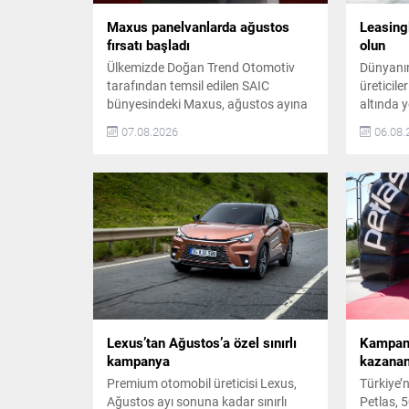
Maxus panelvanlarda ağustos
Leasing
fırsatı başladı
olun
Ülkemizde Doğan Trend Otomotiv
Dünyanı
tarafından temsil edilen SAIC
üreticile
bünyesindeki Maxus, ağustos ayına
altında 
özel sunduğu ayrıcalıklı tekliflerle
Trend Ot
07.08.2026
06.08.
yüksek verimlilik ve tasarruf
edilen M
arayanların ihtiyaçlarına yanıt
kampanya
veriyor. Binek araç konforunu hafif
olmak is
ticari araç özellikleriyle birleştiren
sunuyor.
panelvan modelleri için marka,
elektrikl
ağustos ayında benzersiz satış
tavan he
koşullarını devreye aldı. Kullanıcılar,
takas des
ağustos ayı boyunca 500 bin TL...
MG,...
Lexus’tan Ağustos’a özel sınırlı
Kampan
kampanya
kazananl
Premium otomobil üreticisi Lexus,
Türkiye’ni
Ağustos ayı sonuna kadar sınırlı
Petlas, 5