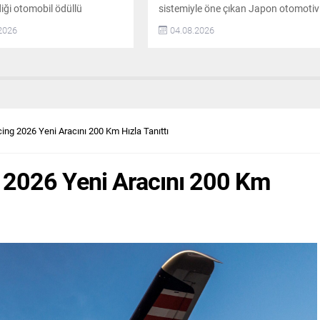
iği otomobil ödüllü
sistemiyle öne çıkan Japon otomotiv
ayı tamamladı. Ankara’da
devi Suzuki, Ağustos ayında
2026
04.08.2026
tirilen teslim töreninde,
avantajlı kampanyalarını devreye
nın talihlileri Semih
aldı. Vitara ALLGRIP GL Elegance
a ve Emre Çakıroğlu,
4×4 modeli 2.249.000 TL avantajlı
s-Benz CLA 350
fiyatıyla kullanıcılarla buluşuyor.
lerini AKO Grup Yönetim
Vitara Black Edition 4×2 modeli ise
yesi Safa Özcan’dan teslim
2.385.000 TL özel fiyatıyla öne
as’ın 50. Yıl
çıkıyor. Vitara ve S-Cross...
ing 2026 Yeni Aracını 200 Km Hızla Tanıttı
asında Mercedes’ler
ni Buldu Petlas, yenilikçi
leri ve güçlü...
g 2026 Yeni Aracını 200 Km