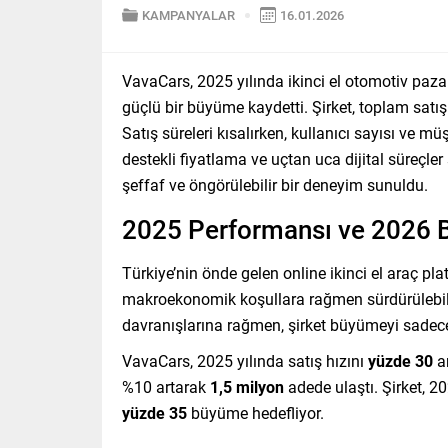
KAMPANYALAR
16.01.2026
VavaCars, 2025 yılında ikinci el otomotiv pazar
güçlü bir büyüme kaydetti. Şirket, toplam sat
Satış süreleri kısalırken, kullanıcı sayısı ve 
destekli fiyatlama ve uçtan uca dijital süreçler 
şeffaf ve öngörülebilir bir deneyim sunuldu.
2025 Performansı ve 2026 
Türkiye’nin önde gelen online ikinci el araç pl
makroekonomik koşullara rağmen sürdürülebilir
davranışlarına rağmen, şirket büyümeyi sadece 
VavaCars, 2025 yılında satış hızını
yüzde 30
ar
%10 artarak
1,5 milyon
adede ulaştı. Şirket, 
yüzde 35
büyüme hedefliyor.