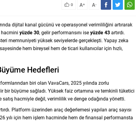
A
A
0
+
-
ında dijital kanal gücünü ve operasyonel verimliliğini artırarak
ış hacmini
yüzde 30
, gelir performansını ise
yüzde 43
artırdı.
müşteri memnuniyeti yüksek seviyelerde gerçekleşti. Yapay zeka
sayesinde hem bireysel hem de ticari kullanıcılar için hızlı,
Büyüme Hedefleri
atformlarından biri olan VavaCars, 2025 yılında zorlu
 bir büyüme sağladı. Yüksek faiz ortamına ve temkinli tüketici
satış hacmiyle değil, verimlilik ve denge odağında yönetti.
tırdı. Platform üzerinden araç değerlemesi yapılan araç sayısı
2026 yılı için hem işlem hacminde hem de finansal performansta