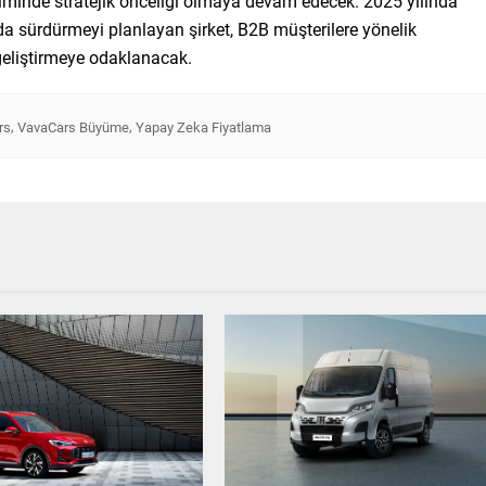
işiminde stratejik önceliği olmaya devam edecek. 2025 yılında
 da sürdürmeyi planlayan şirket, B2B müşterilere yönelik
 geliştirmeye odaklanacak.
,
,
rs
VavaCars Büyüme
Yapay Zeka Fiyatlama