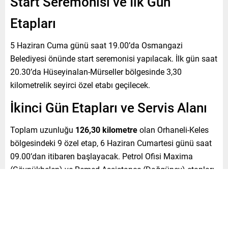
Start Seremonisi ve İlk Gün
Etapları
5 Haziran Cuma günü saat 19.00’da Osmangazi
Belediyesi önünde start seremonisi yapılacak. İlk gün saat
20.30’da Hüseyinalan-Mürseller bölgesinde 3,30
kilometrelik seyirci özel etabı geçilecek.
İkinci Gün Etapları ve Servis Alanı
Toplam uzunluğu
126,30 kilometre
olan Orhaneli-Keles
bölgesindeki 9 özel etap, 6 Haziran Cumartesi günü saat
09.00’dan itibaren başlayacak. Petrol Ofisi Maxima
(Göynükbelen) ve Remed Assistance (Dağgüney) etapları
ikişer kez geçilecek. Gün, saat 19.27’de servis alanının da
yer aldığı Gökmen Uzay Havacılık Eğitim Merkezi
(GUHEM)’nde sona erecek.