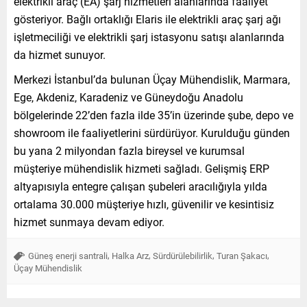
elektrikli araç (EA) şarj hizmetleri alanlarında faaliyet
gösteriyor. Bağlı ortaklığı Elaris ile elektrikli araç şarj ağı
işletmeciliği ve elektrikli şarj istasyonu satışı alanlarında
da hizmet sunuyor.
Merkezi İstanbul’da bulunan Üçay Mühendislik, Marmara,
Ege, Akdeniz, Karadeniz ve Güneydoğu Anadolu
bölgelerinde 22’den fazla ilde 35’in üzerinde şube, depo ve
showroom ile faaliyetlerini sürdürüyor. Kurulduğu günden
bu yana 2 milyondan fazla bireysel ve kurumsal
müşteriye mühendislik hizmeti sağladı. Gelişmiş ERP
altyapısıyla entegre çalışan şubeleri aracılığıyla yılda
ortalama 30.000 müşteriye hızlı, güvenilir ve kesintisiz
hizmet sunmaya devam ediyor.
,
,
,
,
Güneş enerji santrali
Halka Arz
Sürdürülebilirlik
Turan Şakacı
Üçay Mühendislik