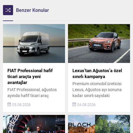
Benzer Konular
FIAT Professional hafif
Lexus’tan Ağustos’a özel
ticari araçta yeni
sınırlı kampanya
avantajlar
Premium otomobil üreticisi
FIAT Professional, ağustos
Lexus, Ağustos ayı sonuna
ayında hafif ticari araç
kadar sınırlı sayıdaki
segmentindeki iddiasını
araçlarda özel fiyat
05.08.2026
04.08.2026
avantajlı satın alma
avantajları sunuyor. Bu
koşullarıyla güçlendiriyor.
fırsatlar, premium otomobil
Scudo, Ulysse, Ducato ve
sahibi olmak isteyenler için
Doblo modellerinde 1 milyon
önemli bir seçenek
TL’ye varan kredi seçenekleri
oluşturuyor. Lexus LBX’te