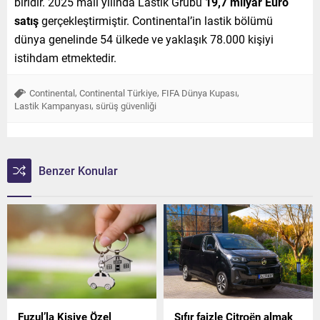
biridir. 2025 mali yılında Lastik Grubu
19,7 milyar Euro
satış
gerçekleştirmiştir. Continental’in lastik bölümü
dünya genelinde 54 ülkede ve yaklaşık 78.000 kişiyi
istihdam etmektedir.
,
,
,
Continental
Continental Türkiye
FIFA Dünya Kupası
,
Lastik Kampanyası
sürüş güvenliği
Benzer Konular
Fuzul’la Kişiye Özel
Sıfır faizle Citroën almak