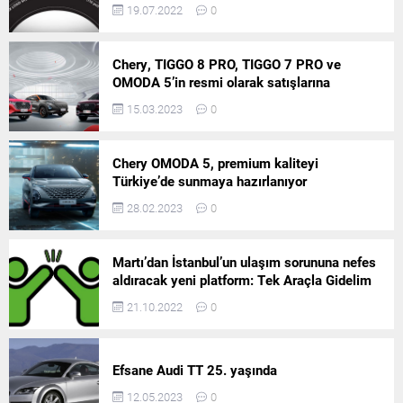
19.07.2022
0
müşteriler, geniş ürün
modeli, 2025 model yılına ait
gamındaki modelleri cazip
sınırlı...
finansman avantajlarıyla
Chery, TIGGO 8 PRO, TIGGO 7 PRO ve
satın alabiliyor. Scudo...
OMODA 5’in resmi olarak satışlarına
başlıyor!
15.03.2023
0
Chery OMODA 5, premium kaliteyi
Türkiye’de sunmaya hazırlanıyor
28.02.2023
0
Martı’dan İstanbul’un ulaşım sorununa nefes
aldıracak yeni platform: Tek Araçla Gidelim
(TAG)
21.10.2022
0
Efsane Audi TT 25. yaşında
12.05.2023
0