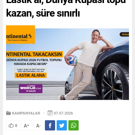
finansman avantajlarıyla
satın alabiliyor. Scudo...
kazan, süre sınırlı
KAMPANYALAR
07.07.2026
A
A
0
+
-