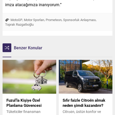
imza atacağımıza inanıyorum.”
,
,
,
,
MotoGP
Motor Sporları
Prometeon
Sponsorluk Anlaşması
Toprak Razgatlıoğlu
Benzer Konular
Fuzul’la Kişiye Özel
Sıfır faizle Citroën almak
Planlama Güvencesi
neden şimdi kazandırır?
Tüketiciler finansman
Citroën, üstün konfor ve