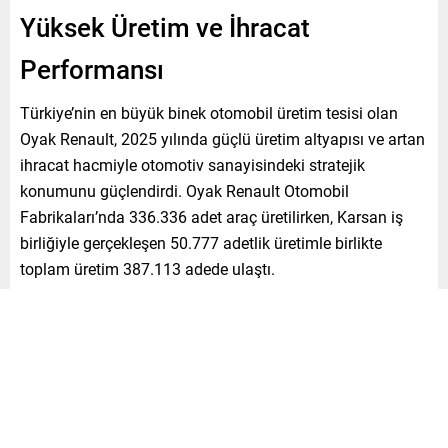
Yüksek Üretim ve İhracat
Performansı
Türkiye’nin en büyük binek otomobil üretim tesisi olan
Oyak Renault, 2025 yılında güçlü üretim altyapısı ve artan
ihracat hacmiyle otomotiv sanayisindeki stratejik
konumunu güçlendirdi. Oyak Renault Otomobil
Fabrikaları’nda 336.336 adet araç üretilirken, Karsan iş
birliğiyle gerçekleşen 50.777 adetlik üretimle birlikte
toplam üretim 387.113 adede ulaştı.
Yerli Üretim ve Yeni Modeller
Binek otomobil üretiminde 336.336 adetlik hacme ulaşan
Oyak Renault, ürün portföyündeki yeni adımlarla üretim
temposunu destekledi. 2025 Eylül ayından itibaren
Bursa’daki fabrikalarda Yeni Clio’nun üretimi başladı.