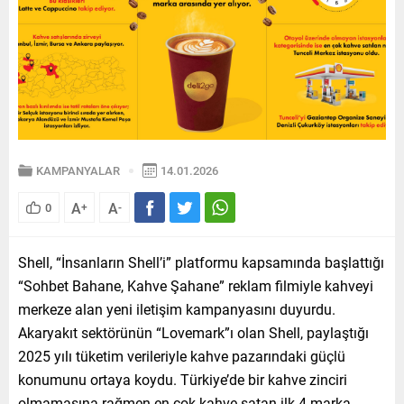
KAMPANYALAR
14.01.2026
A
A
0
+
-
Shell, “İnsanların Shell’i” platformu kapsamında başlattığı
“Sohbet Bahane, Kahve Şahane” reklam filmiyle kahveyi
merkeze alan yeni iletişim kampanyasını duyurdu.
Akaryakıt sektörünün “Lovemark”ı olan Shell, paylaştığı
2025 yılı tüketim verileriyle kahve pazarındaki güçlü
konumunu ortaya koydu. Türkiye’de bir kahve zinciri
olmamasına rağmen en çok kahve satan ilk 4 marka