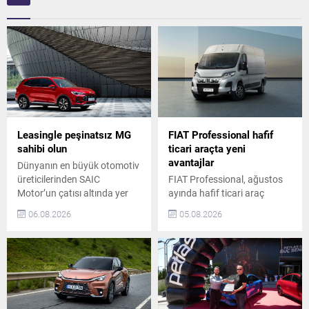
Leasingle peşinatsız MG
FIAT Professional hafif
sahibi olun
ticari araçta yeni
avantajlar
Dünyanın en büyük otomotiv
üreticilerinden SAIC
FIAT Professional, ağustos
Motor’un çatısı altında yer
ayında hafif ticari araç
alan ve Türkiye’de Doğan
segmentindeki iddiasını
06.08.2026
05.08.2026
Trend Otomotiv tarafından
avantajlı satın alma
temsil edilen MG, ağustos
koşullarıyla güçlendiriyor.
ayına özel kampanyalarla
Scudo, Ulysse, Ducato ve
otomobil sahibi olmak
Doblo modellerinde 1 milyon
isteyenlere büyük avantajlar
TL’ye varan kredi seçenekleri
sunuyor. ZS Hybrid+ Luxury
veya model bazlı 150 bin
modeli, elektrikli açılabilir
TL’ye varan nakit indirim