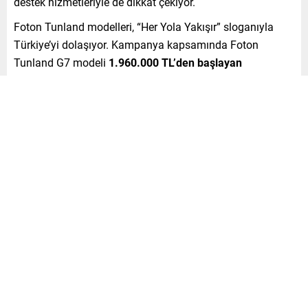
destek hizmetleriyle de dikkat çekiyor.
Foton Tunland modelleri, “Her Yola Yakışır” sloganıyla
Türkiye’yi dolaşıyor. Kampanya kapsamında Foton
Tunland G7 modeli
1.960.000 TL’den başlayan
kampanyalı liste fiyatı
ile satışa sunuluyor. Ticari
müşterilere özel olarak ise
750.000 TL peşin ödemeyle 9
ay vadeli, yüzde 0 faizli kredi
imkânı sağlanıyor.
Kampanya, Otokar yetkili satıcılarında
30 Haziran 2026
tarihine kadar devam edecek.
Her İhtiyaca Uygun İki Güçlü Pick-
up
Foton Tunland ürün ailesi, farklı kullanıcı ihtiyaçlarına
hitap eden iki güçlü modeliyle pick-up segmentinde öne
çıkıyor.