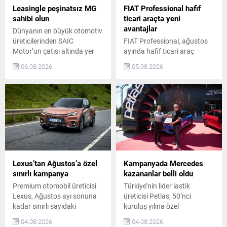
Leasingle peşinatsız MG
FIAT Professional hafif
sahibi olun
ticari araçta yeni
avantajlar
Dünyanın en büyük otomotiv
üreticilerinden SAIC
FIAT Professional, ağustos
Motor’un çatısı altında yer
ayında hafif ticari araç
alan ve Türkiye’de Doğan
segmentindeki iddiasını
06.08.2026
05.08.2026
Trend Otomotiv tarafından
avantajlı satın alma
temsil edilen MG, ağustos
koşullarıyla güçlendiriyor.
ayına özel kampanyalarla
Scudo, Ulysse, Ducato ve
otomobil sahibi olmak
Doblo modellerinde 1 milyon
isteyenlere büyük avantajlar
TL’ye varan kredi seçenekleri
sunuyor. ZS Hybrid+ Luxury
veya model bazlı 150 bin
modeli, elektrikli açılabilir
TL’ye varan nakit indirim
panoramik cam tavan
imkânları sunuluyor.
hediyesi ve 2.290.000 TL
Kampanya kapsamında
takas destekli fiyatıyla öne
müşteriler, geniş ürün
Lexus’tan Ağustos’a özel
Kampanyada Mercedes
çıkıyor. MG,...
gamındaki modelleri cazip
sınırlı kampanya
kazananlar belli oldu
finansman avantajlarıyla
Premium otomobil üreticisi
Türkiye’nin lider lastik
satın alabiliyor. Scudo...
Lexus, Ağustos ayı sonuna
üreticisi Petlas, 50’nci
kadar sınırlı sayıdaki
kuruluş yılına özel
araçlarda özel fiyat
düzenlediği otomobil ödüllü
04.08.2026
04.08.2026
avantajları sunuyor. Bu
kampanyayı tamamladı.