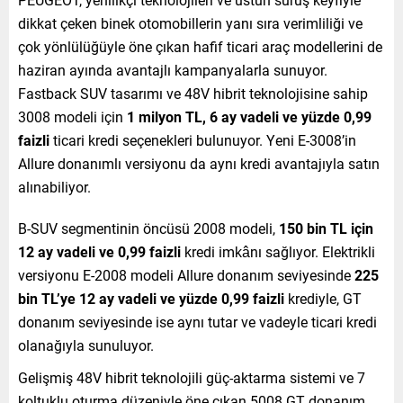
dikkat çeken binek otomobillerin yanı sıra verimliliği ve
çok yönlülüğüyle öne çıkan hafif ticari araç modellerini de
haziran ayında avantajlı kampanyalarla sunuyor.
Fastback SUV tasarımı ve 48V hibrit teknolojisine sahip
3008 modeli için
1 milyon TL, 6 ay vadeli ve yüzde 0,99
faizli
ticari kredi seçenekleri bulunuyor. Yeni E-3008’in
Allure donanımlı versiyonu da aynı kredi avantajıyla satın
alınabiliyor.
B-SUV segmentinin öncüsü 2008 modeli,
150 bin TL için
12 ay vadeli ve 0,99 faizli
kredi imkânı sağlıyor. Elektrikli
versiyonu E-2008 modeli Allure donanım seviyesinde
225
bin TL’ye 12 ay vadeli ve yüzde 0,99 faizli
krediyle, GT
donanım seviyesinde ise aynı tutar ve vadeyle ticari kredi
olanağıyla sunuluyor.
Gelişmiş 48V hibrit teknolojili güç-aktarma sistemi ve 7
koltuklu oturma düzeniyle öne çıkan 5008 GT donanım