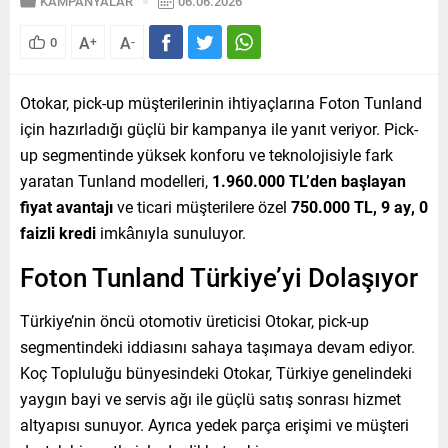
KAMPANYALAR
06.06.2026
A
A
0
+
-
Otokar, pick-up müşterilerinin ihtiyaçlarına Foton Tunland
için hazırladığı güçlü bir kampanya ile yanıt veriyor. Pick-
up segmentinde yüksek konforu ve teknolojisiyle fark
yaratan Tunland modelleri,
1.960.000 TL’den başlayan
fiyat avantajı
ve ticari müşterilere özel
750.000 TL, 9 ay, 0
faizli kredi
imkânıyla sunuluyor.
Foton Tunland Türkiye’yi Dolaşıyor
Türkiye’nin öncü otomotiv üreticisi Otokar, pick-up
segmentindeki iddiasını sahaya taşımaya devam ediyor.
Koç Topluluğu bünyesindeki Otokar, Türkiye genelindeki
yaygın bayi ve servis ağı ile güçlü satış sonrası hizmet
altyapısı sunuyor. Ayrıca yedek parça erişimi ve müşteri