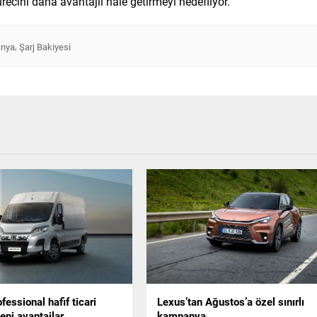
ürecini daha avantajlı hale getirmeyi hedefliyor.
,
nya
Şarj Bakiyesi
fessional hafif ticari
Lexus’tan Ağustos’a özel sınırlı
eni avantajlar
kampanya