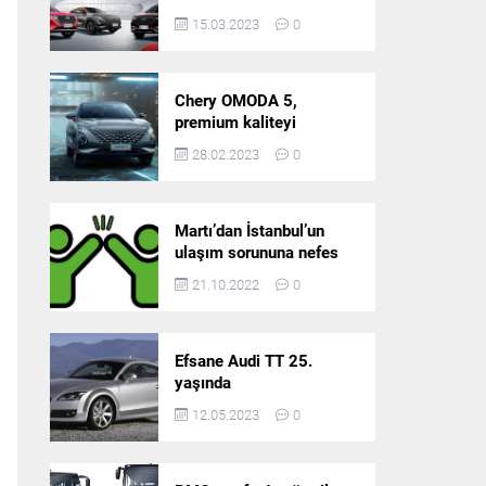
5’in resmi olarak
15.03.2023
0
satışlarına başlıyor!
Chery OMODA 5,
premium kaliteyi
Türkiye’de sunmaya
28.02.2023
0
hazırlanıyor
Martı’dan İstanbul’un
ulaşım sorununa nefes
aldıracak yeni
21.10.2022
0
platform: Tek Araçla
Gidelim (TAG)
Efsane Audi TT 25.
yaşında
12.05.2023
0