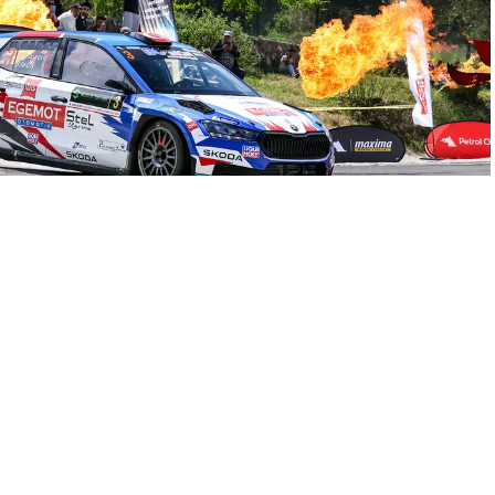
A
A
0
+
-
aya saygısını bir kez daha gösterdi. Karya Otomobil Spor
 2026 tarihlerinde Muğla’nın Bodrum ve Milas ilçelerinde
nda tutan örnek bir etkinlik oldu.