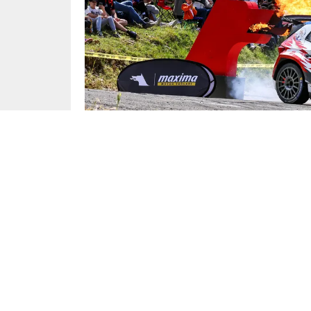
YENİ MODELLER
11.05.2026
Rally Bodrum, sürdürülebilirlik vizyonuyla doğ
Kulübü (KAROSK) tarafından 30 Nisan-02 Mayıs
düzenlenen organizasyon, çevre bilincini ön pla