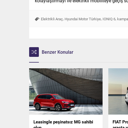
kolaylaştırmayı ve elektrikli mobiliteye geçiş s
,
,
,
Elektrikli Araç
Hyundai Motor Türkiye
IONIQ 6
kampa
Benzer Konular
Leasingle peşinatsız MG sahibi
FIAT Pro
olun
araçta y