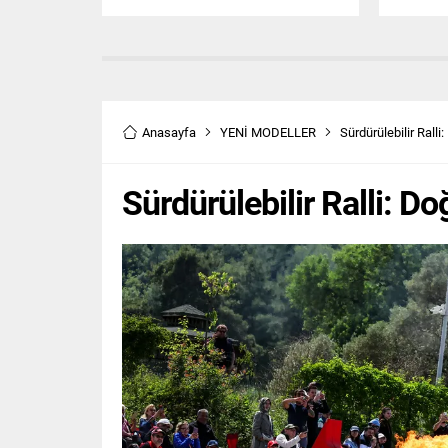
gerçekleştirilen teslim töreninde,
avantajl
kampanyanın talihlileri Semih
aldı. Vi
Çetinkaya ve Emre Çakıroğlu,
4×4 mode
Mercedes-Benz CLA 350
fiyatıyla
otomobillerini AKO Grup Yönetim
Vitara B
Kurulu Üyesi Safa Özcan’dan teslim
2.385.00
aldı. Petlas’ın 50. Yıl
çıkıyor. 
Anasayfa
YENİ MODELLER
Sürdürülebilir Ralli
Kampanyasında Mercedes’ler
Sahiplerini Buldu Petlas, yenilikçi
teknolojileri ve güçlü...
Sürdürülebilir Ralli: D