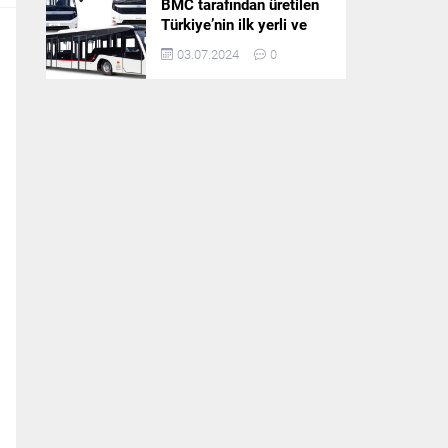
BMC tarafından üretilen
Türkiye’nin ilk yerli ve
milli apron otobüsü
03.07.2024
0
Neoport’a yurt dışından
ilgi büyüyor