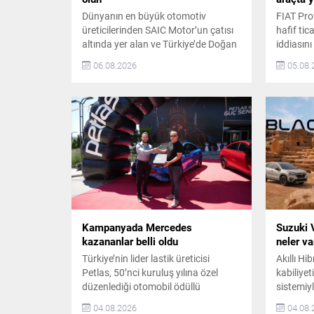
Dünyanın en büyük otomotiv
FIAT Pro
üreticilerinden SAIC Motor’un çatısı
hafif tic
altında yer alan ve Türkiye’de Doğan
iddiasını
Trend Otomotiv tarafından temsil
koşulları
06.08.2026
05.08.
edilen MG, ağustos ayına özel
Ulysse, 
kampanyalarla otomobil sahibi
modeller
olmak isteyenlere büyük avantajlar
kredi se
sunuyor. ZS Hybrid+ Luxury modeli,
150 bin T
elektrikli açılabilir panoramik cam
imkânlar
tavan hediyesi ve 2.290.000 TL
kapsamın
takas destekli fiyatıyla öne çıkıyor.
gamındak
MG,...
finansma
alabiliyo
Kampanyada Mercedes
Suzuki 
kazananlar belli oldu
neler va
Türkiye’nin lider lastik üreticisi
Akıllı Hi
Petlas, 50’nci kuruluş yılına özel
kabiliye
düzenlediği otomobil ödüllü
sistemiy
kampanyayı tamamladı. Ankara’da
devi Suz
04.08.2026
04.08.