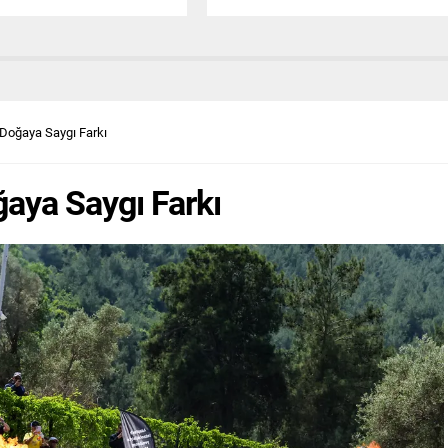
ı kampanyalarını devreye
sunuyor. Qashqai Mild Hybrid
tara ALLGRIP GL Elegance
Designpack versiyonu, 2.199.000 TL
li 2.249.000 TL avantajlı
tavsiye edilen kampanyalı anahtar
 kullanıcılarla buluşuyor.
teslim fiyatıyla Nissan yetkili
lack Edition 4×2 modeli ise
satıcılarında satışta. Qashqai Üst
0 TL özel fiyatıyla öne
Donanım ve Finansman Fırsatları
Vitara ve S-Cross...
Qashqai ailesinin üst donanım
: Doğaya Saygı Farkı
seviyelerini tercih eden ticari
müşteriler için...
oğaya Saygı Farkı