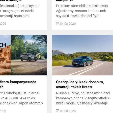
fessional, ağustos ayında
Premium otomobil üreticisi Lexus,
ari araç segmentindeki
Ağustos ayı sonuna kadar sınırlı
 avantajlı satın alma
sayıdaki araçlarda özel fiyat
yla güçlendiriyor. Scudo,
avantajları sunuyor. Bu fırsatlar,
2026
04.08.2026
Ducato ve Doblo
premium otomobil sahibi olmak
inde 1 milyon TL’ye varan
isteyenler için önemli bir seçenek
çenekleri veya model bazlı
oluşturuyor. Lexus LBX’te Özel Fiyat
L’ye varan nakit indirim
Avantajı Lexus’un şehir yaşamına
ı sunuluyor. Kampanya
uygun tasarımı ve tam hibrit
da müşteriler, geniş ürün
teknolojisiyle öne çıkan LBX modeli,
i modelleri cazip
2025 model yılına ait sınırlı...
n avantajlarıyla satın
r. Scudo...
Vitara kampanyasında
Qashqai’de yüksek donanım,
r?
avantajlı taksit fırsatı
brit Teknolojisi, üstün arazi
Nissan Türkiye, ağustos ayına özel
ti ve ALLGRIP 4×4 çekiş
kampanyalarla SUV segmentindeki
le öne çıkan Japon otomotiv
iddialı modeli Qashqai’yi avantajlı
uki, Ağustos ayında
fiyat ve finansman seçenekleriyle
2026
01.08.2026