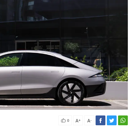
A
A
0
+
-