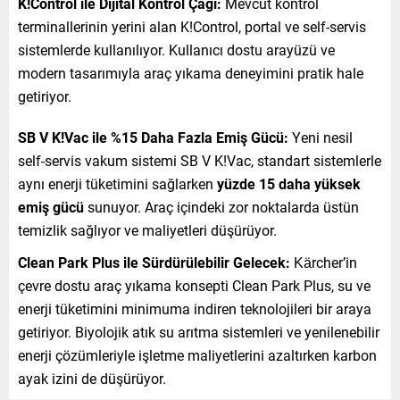
K!Control ile Dijital Kontrol Çağı:
Mevcut kontrol
terminallerinin yerini alan K!Control, portal ve self-servis
sistemlerde kullanılıyor. Kullanıcı dostu arayüzü ve
modern tasarımıyla araç yıkama deneyimini pratik hale
getiriyor.
SB V K!Vac ile %15 Daha Fazla Emiş Gücü:
Yeni nesil
self-servis vakum sistemi SB V K!Vac, standart sistemlerle
aynı enerji tüketimini sağlarken
yüzde 15 daha yüksek
emiş gücü
sunuyor. Araç içindeki zor noktalarda üstün
temizlik sağlıyor ve maliyetleri düşürüyor.
Clean Park Plus ile Sürdürülebilir Gelecek:
Kärcher’in
çevre dostu araç yıkama konsepti Clean Park Plus, su ve
enerji tüketimini minimuma indiren teknolojileri bir araya
getiriyor. Biyolojik atık su arıtma sistemleri ve yenilenebilir
enerji çözümleriyle işletme maliyetlerini azaltırken karbon
ayak izini de düşürüyor.