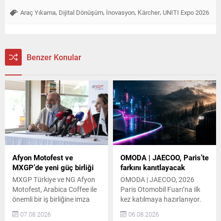
,
,
,
,
Araç Yıkama
Dijital Dönüşüm
İnovasyon
Kärcher
UNITI Expo 2026
Benzer Konular
Afyon Motofest ve
OMODA | JAECOO, Paris’te
MXGP’de yeni güç birliği
farkını kanıtlayacak
MXGP Türkiye ve NG Afyon
OMODA | JAECOO, 2026
Motofest, Arabica Coffee ile
Paris Otomobil Fuarı’na ilk
önemli bir iş birliğine imza
kez katılmaya hazırlanıyor.
attı. Bu iş birliği töreni,
Markanın Avrupa’daki hızlı
07.08.2026
06.08.2026
tarafların katılımıyla
büyümesini yansıtan bu