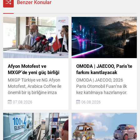
Benzer Konular
Afyon Motofest ve
OMODA | JAECOO, Paris’te
MXGP’de yeni güç birliği
farkını kanıtlayacak
MXGP Türkiye ve NG Afyon
OMODA | JAECOO, 2026
Motofest, Arabica Coffee ile
Paris Otomobil Fuarı’na ilk
önemli bir iş birliğine imza
kez katılmaya hazırlanıyor.
attı. Bu iş birliği töreni,
Markanın Avrupa’daki hızlı
07.08.2026
06.08.2026
tarafların katılımıyla
büyümesini yansıtan bu
gerçekleşti. Arabica Coffee,
katılımda, ürün gamı ve
organizasyonun önemli
Fransa’da ilk kez
paydaşlarından biri olarak
sergilenecek yeni modeller
etkinliğin önde gelen
otomobil tutkunlarıyla
destekçileri arasında yer
buluşacak. OMODA |