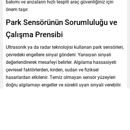
bakımı ve arızaların hızlı tespiti araç güvenliğiniz için
önem taşır.
Park Sensörünün Sorumluluğu ve
Çalışma Prensibi
Ultrasonik ya da radar teknolojisi kullanan park sensörleri,
çevredeki engellere sinyal gönderir. Yansıyan sinyali
değerlendirerek mesafeyi belirler. Algılama hassasiyeti
çevresel faktörlerden, kirden, sudan ve fiziksel
hasarlardan etkilenir. Temiz olmayan sensör yüzeyleri
doğru algılamayı engeller ve sürekli uyarı sinyali verebilir.
Park Sensörünün Sürekli
Ötmesinin Olağan Sebepleri
Kir, kar, çamur ve su damlacıkları sensörün önünü
kapatarak sinyalin engellenmesine neden olur. Yakın