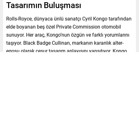
Tasarımın Buluşması
Rolls-Royce, dünyaca ünlü sanatçı Cyril Kongo tarafından
elde boyanan beş özel Private Commission otomobil
sunuyor. Her araç, Kongo’nun özgün ve farklı yorumlarını
taşıyor. Black Badge Cullinan, markanın karanlık alter-
egosu olarak cesur tasarım anlayışını yansıtıyor. Kongo,
otomobilin iç yüzeylerinde kendi estetik evreni
“Kongoverse”yi hayata geçirdi.