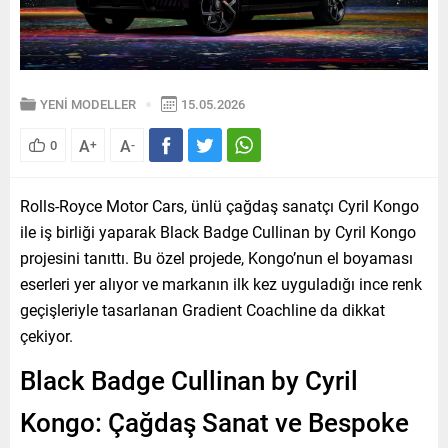
YENİ MODELLER
15.05.2026
A
A
0
+
-
Rolls-Royce Motor Cars, ünlü çağdaş sanatçı Cyril Kongo
ile iş birliği yaparak Black Badge Cullinan by Cyril Kongo
projesini tanıttı. Bu özel projede, Kongo’nun el boyaması
eserleri yer alıyor ve markanın ilk kez uyguladığı ince renk
geçişleriyle tasarlanan Gradient Coachline da dikkat
çekiyor.
Black Badge Cullinan by Cyril
Kongo: Çağdaş Sanat ve Bespoke