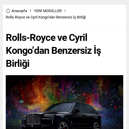
noktasıyla faaliyet gösteren
kamuoyuyla buluşturuyor.
Lassa, etkinlikte küresel
Türkiye’nin Sesten Hızlı Uçuş
Anasayfa
YENİ MODELLER
büyüme vizyonunu paylaştı
Yapan İlk Kadın Pilotu:
Rolls-Royce ve Cyril Kongo’dan Benzersiz İş Birliği
ve tamamen yenilenen kış ile
Hürriyet Munanoğlu Serinin
dört mevsim ürün gamını
beşinci bölümünde Emekli
Rolls-Royce ve Cyril
tanıttı. Lassa, Uluslararası
Hava Pilot Yarbay Hürriyet
Distribütörleriyle...
Munanoğlu’nun ilham veren
yaşam...
Kongo’dan Benzersiz İş
Birliği