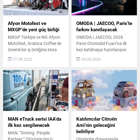
Afyon Motofest ve
OMODA | JAECOO, Paris’te
MXGP’de yeni güç birliği
farkını kanıtlayacak
MXGP Türkiye ve NG Afyon
OMODA | JAECOO, 2026
Motofest, Arabica Coffee ile
Paris Otomobil Fuarı’na ilk
önemli bir iş birliğine imza
kez katılmaya hazırlanıyor.
attı. Bu iş birliği töreni,
Markanın Avrupa’daki hızlı
07.08.2026
06.08.2026
tarafların katılımıyla
büyümesini yansıtan bu
gerçekleşti. Arabica Coffee,
katılımda, ürün gamı ve
organizasyonun önemli
Fransa’da ilk kez
paydaşlarından biri olarak
sergilenecek yeni modeller
etkinliğin önde gelen
otomobil tutkunlarıyla
destekçileri arasında yer
buluşacak. OMODA |
alacak. MXGP Türkiye ve NG
JAECOO’nun Paris Otomobil
Afyon Motofest’in Önemi
Fuarı’ndaki Modelleri
Türkiye’nin uluslararası
OMODA | JAECOO, fuarda
alanda en istikrarlı şekilde
JAECOO 5, JAECOO 7,
MAN eTruck serisi IAA’da
Katılımcılar Citroën
düzenlenen...
OMODA 7 ve OMODA 9...
ilk kez sergilenecek
Ami’nin geleceğini
belirliyor
MAN, “Driving. People.
Partner.” (Sürüşte öncü,
Otomotiv dünyasında