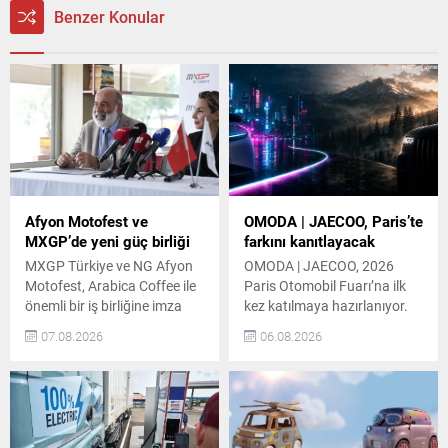
Benzer Konular
Afyon Motofest ve
OMODA | JAECOO, Paris’te
MXGP’de yeni güç birliği
farkını kanıtlayacak
MXGP Türkiye ve NG Afyon
OMODA | JAECOO, 2026
Motofest, Arabica Coffee ile
Paris Otomobil Fuarı’na ilk
önemli bir iş birliğine imza
kez katılmaya hazırlanıyor.
attı. Bu iş birliği töreni,
Markanın Avrupa’daki hızlı
07.08.2026
06.08.2026
tarafların katılımıyla
büyümesini yansıtan bu
gerçekleşti. Arabica Coffee,
katılımda, ürün gamı ve
organizasyonun önemli
Fransa’da ilk kez
paydaşlarından biri olarak
sergilenecek yeni modeller
etkinliğin önde gelen
otomobil tutkunlarıyla
destekçileri arasında yer
buluşacak. OMODA |