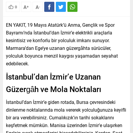
A
A
0
+
-
EN YAKIT, 19 Mayıs Atatürk’ü Anma, Gençlik ve Spor
Bayramı’nda İstanbul’dan İzmir’e elektrikli araçlarla
kesintisiz ve konforlu bir yolculuk imkanı sunuyor.
Marmara’dan Ege’ye uzanan güzergâhta sürücüler,
yolculuk boyunca menzil kaygısı yaşamadan seyahat
edebilecek.
İstanbul’dan İzmir’e Uzanan
Güzergâh ve Mola Noktaları
İstanbul’dan İzmir’e giden rotada, Bursa çevresindeki
dinlenme noktalarında mola vererek yolculuğunuza keyifli
bir ara verebilirsiniz. Cumalıkızık’ın tarihi sokaklarını
keşfetmek mümkün. Manisa üzerinden İzmir’e ulaşırken
Ege’nin sıcak atmosferini hissedebilirsiniz. Kordon, Saat