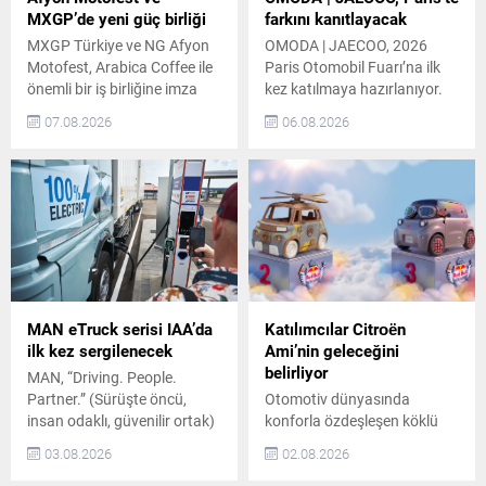
MXGP’de yeni güç birliği
farkını kanıtlayacak
MXGP Türkiye ve NG Afyon
OMODA | JAECOO, 2026
Motofest, Arabica Coffee ile
Paris Otomobil Fuarı’na ilk
önemli bir iş birliğine imza
kez katılmaya hazırlanıyor.
attı. Bu iş birliği töreni,
Markanın Avrupa’daki hızlı
07.08.2026
06.08.2026
tarafların katılımıyla
büyümesini yansıtan bu
gerçekleşti. Arabica Coffee,
katılımda, ürün gamı ve
organizasyonun önemli
Fransa’da ilk kez
paydaşlarından biri olarak
sergilenecek yeni modeller
etkinliğin önde gelen
otomobil tutkunlarıyla
destekçileri arasında yer
buluşacak. OMODA |
alacak. MXGP Türkiye ve NG
JAECOO’nun Paris Otomobil
Afyon Motofest’in Önemi
Fuarı’ndaki Modelleri
Türkiye’nin uluslararası
OMODA | JAECOO, fuarda
alanda en istikrarlı şekilde
JAECOO 5, JAECOO 7,
MAN eTruck serisi IAA’da
Katılımcılar Citroën
düzenlenen...
OMODA 7 ve OMODA 9...
ilk kez sergilenecek
Ami’nin geleceğini
belirliyor
MAN, “Driving. People.
Partner.” (Sürüşte öncü,
Otomotiv dünyasında
insan odaklı, güvenilir ortak)
konforla özdeşleşen köklü
sloganıyla Eylül ayındaki IAA
mirasa sahip Citroën, 23
03.08.2026
02.08.2026
Transportation 2026
Ağustos 2026 tarihinde
fuarında yer alacak. Fuarda,
İstanbul Caddebostan