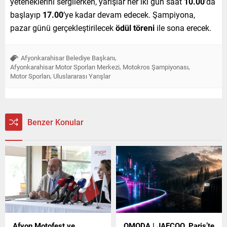
yeteneklerini sergilerken, yarışlar her iki gün saat
10.00
’da
başlayıp
17.00
’ye kadar devam edecek. Şampiyona,
pazar günü gerçekleştirilecek
ödül töreni
ile sona erecek.
,
Afyonkarahisar Belediye Başkanı
,
,
Afyonkarahisar Motor Sporları Merkezi
Motokros Şampiyonası
,
Motor Sporları
Uluslararası Yarışlar
Benzer Konular
Afyon Motofest ve
OMODA | JAECOO, Paris’te