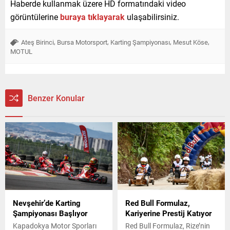
Haberde kullanmak üzere HD formatındaki video
görüntülerine
buraya tıklayarak
ulaşabilirsiniz.
,
,
,
,
Ateş Birinci
Bursa Motorsport
Karting Şampiyonası
Mesut Köse
MOTUL
Benzer Konular
Nevşehir’de Karting
Red Bull Formulaz,
Şampiyonası Başlıyor
Kariyerine Prestij Katıyor
Kapadokya Motor Sporları
Red Bull Formulaz, Rize’nin