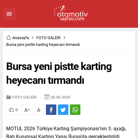
Anasayfa
FOTO GALERİ
Bursa yeni pistte karting heyecanı tırmandı
Bursa yeni pistte karting
heyecanı tırmandı
FOTO GALERİ
28.06.2026
A
A
0
+
-
MOTUL 2026 Türkiye Karting Şampiyonası’nın 3. ayağı,
Batı Kurumsal Karting Yarışı Bursa’da gerçekleştirildi.