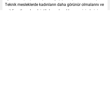
Teknik mesleklerde kadınların daha görünür olmalarını ve
eşit fırsatlara dayalı istihdam olanaklarına erişimlerini
güçlendirmeyi amaçlıyor.
Karsan CEO’su Okan Baş, öğrencilerin kariyer
planlamalarına somut katkı sağlamayı hedeflediklerini
belirtti. Baş, “Karsan olarak, genç kadınların teknik
eğitimden istihdama uzanan yolculuğunda yeni rol